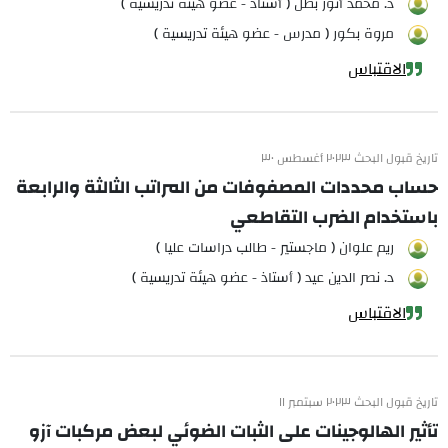
د. محمد أنور بطل ( أستاذ - عضو هيئة تدريسية )
مروة بكور ( مدرس - عضو هيئة تدريسية )
الاقتباس
تاريخ قبول البحث ٢٠٢٣ أغسطس ٣٠
حساب محددات المصفوفات من المراتب الثالثة والرابعة
باستخدام الضرب التقاطعي
ريم علوان ( ماجستير - طالب دراسات عليا )
د. نصر الدين عيد ( أستاذ - عضو هيئة تدريسية )
الاقتباس
تاريخ قبول البحث ٢٠٢٣ سبتمبر ١١
تأثير الهالوجينات على الثبات الضوئي لبعض مركبات آزو