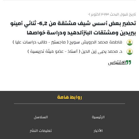
تاريخ قبول البحث ٢٠٢٣ أكتوبر ٠١
تحضير بعض أسس شيف مشتقة من 6,2- ثنائي أمينو
بيريدين ومشتقات البنزألدهيد ودراسة خواصها
فاطمة محمد الدرويش سويج ( ماجستير - طالب دراسات عليا )
د. محمد يحيى زين الدين ( أستاذ - عضو هيئة تدريسية )
الاقتباس
روابط هامة
الرئيسية
السلاسل
الأخبار
تعليمات النشر