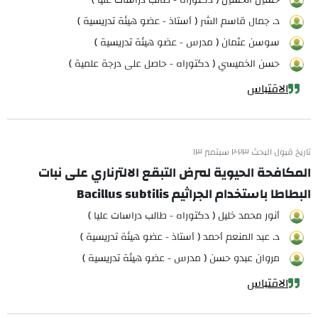
حسين الحسين ( دكتوراه - طالب دراسات عليا )
د. جمال قاسم الشر ( أستاذ - عضو هيئة تدريسية )
سوسن عثمان ( مدرس - عضو هيئة تدريسية )
حسن الخميسي ( دكتوراه - حاصل على درجة علمية )
الاقتباس
تاريخ قبول البحث ٢٠٢٣ سبتمبر ١٣
المكافحة الحيوية لمرض التبقع الالترناري على نبات
البطاطا باستخدام الجراثيم Bacillus subtilis
أنور محمد خليل ( دكتوراه - طالب دراسات عليا )
د. عبد المنعم أحمد ( أستاذ - عضو هيئة تدريسية )
مروان عبدو حسن ( مدرس - عضو هيئة تدريسية )
الاقتباس