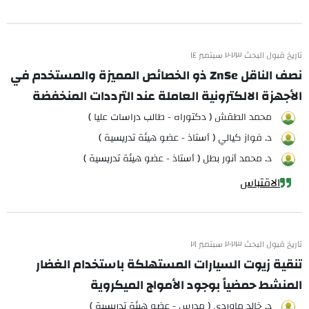
تاريخ قبول البحث ٢٠٢٣ سبتمبر ١٤
نصف الناقل ZnSe ذو الخصائص المميزة والمستخدم في
الأجهزة الالكترونية العاملة عند الترددات المنخفضة
محمد الطقش ( دكتوراه - طالب دراسات عليا )
د. فواز كيالي ( أستاذ - عضو هيئة تدريسية )
د. محمد أنور بطل ( أستاذ - عضو هيئة تدريسية )
الاقتباس
تاريخ قبول البحث ٢٠٢٣ سبتمبر ٢١
تنقية زيوت السيارات المستهلكة باستخدام الغضار
المنشط حمضياً بوجود الأمواج الميكروية
د. خالد ماوردي ( مدرس - عضو هيئة تدريسية )