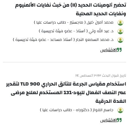
تحضير ألومينات الحديد (II) من خبث نفايات الألمنيوم
ونفايات الحديد المحلية
محمد أمين خليل ( ماجستير - طالب دراسات عليا )
د. عبد الله وتي ( أستاذ - عضو هيئة تدريسية )
د. محمد السمعو النجار ( أستاذ مساعد - عضو هيئة تدريسية )
الاقتباس
تاريخ قبول البحث ٢٠٢٣ أغسطس ٢٤
استخدام مقياس الجرعة للتألق الحراري TLD 900 لتقدير
عمر النصف الفعال لليود-131 المستخدم لعلاج مرضى
الغدة الدرقية
جاسم الفواز ( دكتوراه - طالب دراسات عليا )
الاقتباس