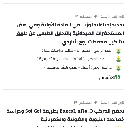
تاريخ قبول البحث ٢٠٢٣ أغسطس ٢٧
تحديد إمباغليفلوزين في المادة الأولية وفي بعض
المستحضرات الصيدلانية بالتحليل الطيفي عن طريق
تشكيل معقدات زوج شاردي
منذر الراعي ( دكتوراه - طالب دراسات عليا )
د. سعد انطكلي ( أستاذ - عضو هيئة تدريسية )
د. ليون نجم ( أستاذ - عضو هيئة تدريسية )
الاقتباس
تاريخ قبول البحث ٢٠٢٣ أغسطس ٣٠
تحضير المركب Baxca1-xTio_3 بطريقة Sol-Gel ودراسة
خصائصه البنيوية والضوئية والكهربائية