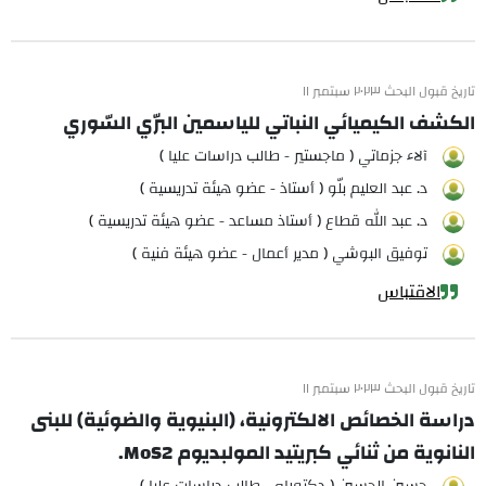
تاريخ قبول البحث ٢٠٢٣ سبتمبر ١١
الكشف الكيميائي النباتي للياسمين البرّي السّوري
آلاء جزماتي ( ماجستير - طالب دراسات عليا )
د. عبد العليم بلّو ( أستاذ - عضو هيئة تدريسية )
د. عبد الله قطاع ( أستاذ مساعد - عضو هيئة تدريسية )
توفيق البوشي ( مدير أعمال - عضو هيئة فنية )
الاقتباس
تاريخ قبول البحث ٢٠٢٣ سبتمبر ١١
دراسة الخصائص الالكترونية، (البنيوية والضوئية) للبنى
النانوية من ثنائي كبريتيد المولبديوم MoS2.