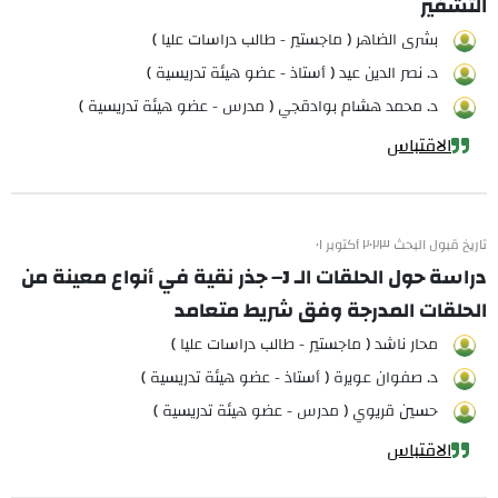
التشفير
بشرى الضاهر ( ماجستير - طالب دراسات عليا )
د. نصر الدين عيد ( أستاذ - عضو هيئة تدريسية )
د. محمد هشام بوادقجي ( مدرس - عضو هيئة تدريسية )
الاقتباس
تاريخ قبول البحث ٢٠٢٣ أكتوبر ٠١
دراسة حول الحلقات الـ J– جذر نقية في أنواع معينة من
الحلقات المدرجة وفق شريط متعامد
محار ناشد ( ماجستير - طالب دراسات عليا )
د. صفوان عويرة ( أستاذ - عضو هيئة تدريسية )
حسين قريوي ( مدرس - عضو هيئة تدريسية )
الاقتباس