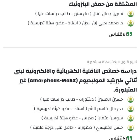
المشتقة من حمض البنزوئيك
نسرين جمال فتال ( ماجستير - طالب دراسات عليا )
د. محمد يحيى زين الدين ( أستاذ - عضو هيئة تدريسية )
الاقتباس
تاريخ قبول البحث ٢٠٢٣ سبتمبر ١١
دراسة خصائص الناقلية الكهربائية والالكترونية لبنى
ثنائي كبريتيد المولبديوم (Amorphous-MoS2) غير
المتبلورة.
حسين الحسين ( دكتوراه - طالب دراسات عليا )
د. جمال قاسم الشر ( أستاذ - عضو هيئة تدريسية )
سوسن عثمان ( مدرس - عضو هيئة تدريسية )
حسن الخميسي ( دكتوراه - حاصل على درجة علمية )
الاقتباس