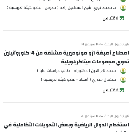
د. محمد نوري شيخ اسماعيل زاده ( مدرس - عضو هيئة تدريسية )
الاقتباس
تاريخ قبول البحث ٢٠٢٣ سبتمبر ٢١
اصطناع أصبغة آزو مونوميرية مشتقة من 4-كلوروأنيلين
تحوي مجموعات ميتاكريلويلية
محمد تاج الدين ( دكتوراه - طالب دراسات عليا )
د.كمال خضري ( أستاذ - عضو هيئة تدريسية )
الاقتباس
تاريخ قبول البحث ٢٠٢٣ سبتمبر ٢٤
استخدام الدوال الرياضية وبعض التحويلات التكاملية في