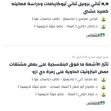
N,N ثنائي بروبيل ثنائي ثيوكاربامات ودراسة فعاليته
كمبيد عشبي
فراس موسى ( ماجستير - طالب دراسات عليا )
د.كمال خضري ( أستاذ - عضو هيئة تدريسية )
الاقتباس
تاريخ قبول البحث ٢٠٢١ أبريل ٢٥
تأثير الأشعة ما فوق البنفسجية على بعض مشتقات
حمض البنزوئيك الحاوية على زمرة دي آزو
علا محمد آغي ( ماجستير - طالب دراسات عليا )
د. طموح أبو هلال ( أستاذ مساعد - عضو هيئة تدريسية )
د. فواز كيالي ( أستاذ - عضو هيئة تدريسية )
الاقتباس