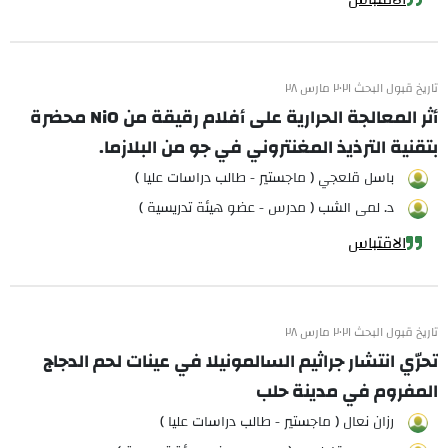
تاريخ قبول البحث ٢٠٢١ مارس ٢٨
أثر المعالجة الحرارية على أفلام رقيقة من NiO محضرة
بتقنية الترذيذ المغنتروني في جو من البلازما.
باسل قلعجي ( ماجستير - طالب دراسات عليا )
د. لمى الشب ( مدرس - عضو هيئة تدريسية )
الاقتباس
تاريخ قبول البحث ٢٠٢١ مارس ٢٨
تحرّي انتشار جراثيم السالمونيلا في عينات لحم الدجاج
المفروم في مدينة حلب
رزان نعال ( ماجستير - طالب دراسات عليا )