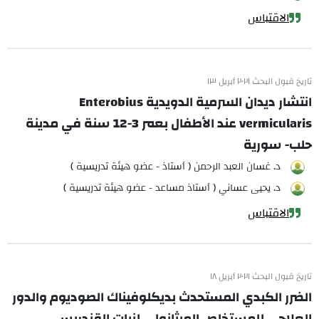
الاقتباس
تاريخ قبول البحث ٢٠٢١ أبريل ١٣
انتشار ديدان السرمية الدويدية Enterobius
vermicularis عند الأطفال بعمر 3-12 سنة في مدينة
حلب- سورية
د. غسان العبد الرحمن ( أستاذ - عضو هيئة تدريسية )
د. يحيى عساني ( أستاذ مساعد - عضو هيئة تدريسية )
الاقتباس
تاريخ قبول البحث ٢٠٢١ أبريل ١٨
الضرر الكبدي المستحدث بديكلوفيناك الصوديوم والدور
العلاجي للمستخلص الميثانولي لنبات القندريس