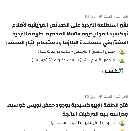
تاريخ قبول البحث ٢٠٢١ أبريل ٢٥
تأثير استطاعة الترذيذ على الخصائص الفيزيائية لأفلام
أوكسيد المولبيديوم MoOx المحضرة بطريقة الترذيذ
المغنتروني بمساعدة البلازما وباستخدام التيار المستمر
حسين الحسين ( ماجستير - طالب دراسات عليا )
د. جمال قاسم الشر ( أستاذ - عضو هيئة تدريسية )
الاقتباس
تاريخ قبول البحث ٢٠٢١ أبريل ٢٥
فتح الحلقة الإيبوكسيدية بوجود حمض لويس كوسيط
ودراسة بنية المركبات الناتجة
نور بحرو ( ماجستير - طالب دراسات عليا )