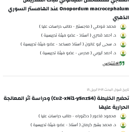
Onopordum macrocephalum عند الهامستر السوري
الذهبي
محمد فوطي ( ماجستير - طالب دراسات عليا )
د. أحمد قمري ( أستاذ - عضو هيئة تدريسية )
د. سجى أبو غالون ( أستاذ مساعد - عضو هيئة تدريسية )
د. أحمد أيوبي ( مدرس - عضو هيئة تدريسية )
الاقتباس
تاريخ قبول البحث ٢٠٢١ أبريل ١٨
تحضير الخليطة (Cu2-xNi1-ySnzS4) ودراسة أثر المعالجة
الحرارية عليها
محمود فاعور ( دكتوراه - طالب دراسات عليا )
د. محمد بشير كرمان ( أستاذ - عضو هيئة تدريسية )