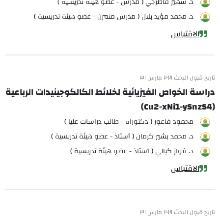
د. سهير قاطرجي ( مدرس - عضو هيئة تدريسية )
د. محمد مؤيد بلال ( مدرس متمرن - عضو هيئة تدريسية )
الاقتباس
تاريخ قبول البحث ٢٠٢١ مارس ٣١
دراسة الخواص الفيزيائية لخلائط الكالكوجينيدات الرباعية
(Cu2-xNi1-ySnzS4)
محمود فاعور ( دكتوراه - طالب دراسات عليا )
د. محمد بشير كرمان ( أستاذ - عضو هيئة تدريسية )
د. فواز كيالي ( أستاذ - عضو هيئة تدريسية )
الاقتباس
تاريخ قبول البحث ٢٠٢١ مارس ٣١