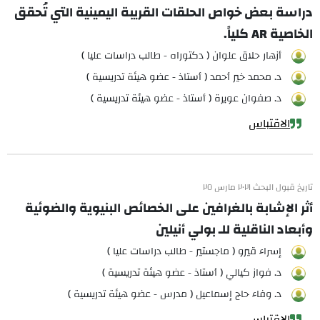
دراسة بعض خواص الحلقات القريبة اليمينية التي تُحقق
الخاصية AR كلياً.
أزهار حلاق علوان ( دكتوراه - طالب دراسات عليا )
د. محمد خير أحمد ( أستاذ - عضو هيئة تدريسية )
د. صفوان عويرة ( أستاذ - عضو هيئة تدريسية )
الاقتباس
تاريخ قبول البحث ٢٠٢١ مارس ٢٥
أثر الإشابة بالغرافين على الخصائص البنيوية والضوئية
وأبعاد الناقلية للـ بولي أنيلين
إسراء قيرو ( ماجستير - طالب دراسات عليا )
د. فواز كيالي ( أستاذ - عضو هيئة تدريسية )
د. وفاء حاج إسماعيل ( مدرس - عضو هيئة تدريسية )
الاقتباس