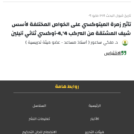
تاريخ قبول البحث ٢٠٢١ مايو ٠٩
تأثير زمرة الميتوكسي على الخواص المختلفة لأسس
شيف المشتقة من المركب 4',4-أوكسي ثنائي أنيلين
د. ملكي ساعور ( أستاذ مساعد - عضو هيئة تدريسية )
الاقتباس
روابط هامة
الرئيسية
السلاسل
الأخبار
تعليمات النشر
هيئات التحرير
الانضمام للجان التحكيم