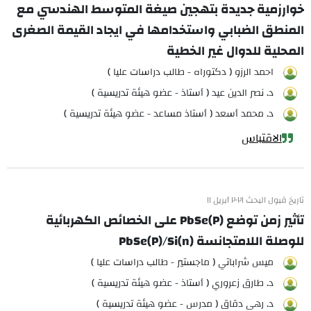
خوارزمية جديدة بتهجين صيغة المتوسط الهندسي مع
المنطق الضبابي واستخدامها في ايجاد القيمة الصغرى
المحلية للدوال غير الخطية
احمد الرزو ( دكتوراه - طالب دراسات عليا )
د. نصر الدين عيد ( أستاذ - عضو هيئة تدريسية )
د. محمد أسعد ( أستاذ مساعد - عضو هيئة تدريسية )
الاقتباس
تاريخ قبول البحث ٢٠٢١ أبريل ١١
تأثير زمن توضع PbSe(P) على الخصائص الكهربائية
للوصلة اللامتجانسة PbSe(P)/Si(n)
ميس شراباتي ( ماجستير - طالب دراسات عليا )
د. طارق زعروري ( أستاذ - عضو هيئة تدريسية )
د. رهى دقاق ( مدرس - عضو هيئة تدريسية )