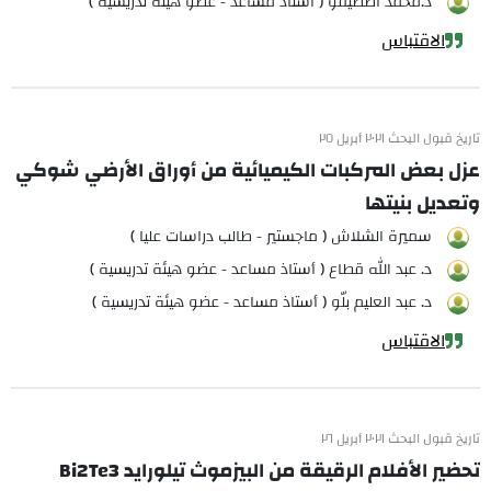
د.محمد اصطيفو ( أستاذ مساعد - عضو هيئة تدريسية )
الاقتباس
تاريخ قبول البحث ٢٠٢١ أبريل ٢٥
عزل بعض المركبات الكيميائية من أوراق الأرضي شوكي
وتعديل بنيتها
سميرة الشلاش ( ماجستير - طالب دراسات عليا )
د. عبد الله قطاع ( أستاذ مساعد - عضو هيئة تدريسية )
د. عبد العليم بلّو ( أستاذ مساعد - عضو هيئة تدريسية )
الاقتباس
تاريخ قبول البحث ٢٠٢١ أبريل ٢٦
تحضير الأفلام الرقيقة من البيزموث تيلورايد Bi2Te3