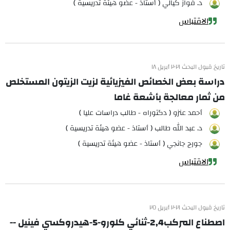
د. فواز كيالي ( أستاذ - عضو هيئة تدريسية )
الاقتباس
تاريخ قبول البحث ٢٠٢١ أبريل ١٨
دراسة بعض الخصائص الفيزيائية لزيت الزيتون المستخلص
من ثمار معالجة بأشعة غاما
أحمد عنزو ( دكتوراه - طالب دراسات عليا )
د. عبد الله طالب ( أستاذ - عضو هيئة تدريسية )
جورج جانجي ( أستاذ - عضو هيئة تدريسية )
الاقتباس
تاريخ قبول البحث ٢٠٢١ أبريل ٢٥
اصطناع المركب2,4-ثنائي كلورو-5-هيدروكسي فينيل --