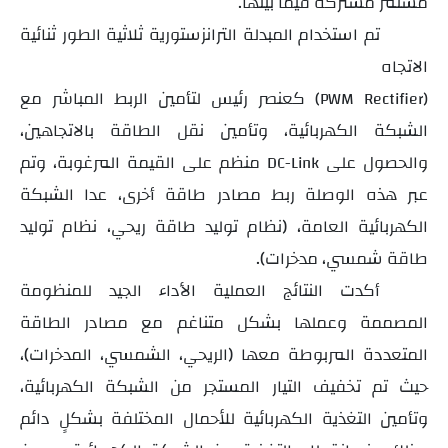
مستمر مشتركة فيما بينها.
تم استخدام
المبدلة الترانزستورية ثلاثية الطور ثنائية
الاتجاه
كعنصر رئيس لتأمين الربط المباشر مع
(PWM Rectifier)
الشبكة الكهربائية، وتأمين نقل الطاقة بالاتجاهين،
والحصول على
منظم على القيمة المرغوبة، وتم
DC-Link
عبر هذه الوصلة ربط
مصادر طاقة أخرى، عدا الشبكة
الكهربائية العامة، (نظام توليد طاقة ريحي، نظام توليد
طاقة شمسي، مدخرات).
أكدت النتائج العملية
الأداء الجيد للمنظومة
المصممة وعملها بشكل متناغم مع مصادر الطاقة
المتعددة المربوطة معها (الريحي، الشمسي، المدخرات)،
حيث تم تخفيف التيار المستجر من الشبكة الكهربائية،
وتأمين التغذية الكهربائية للأحمال المختلفة بشكلٍ دائم