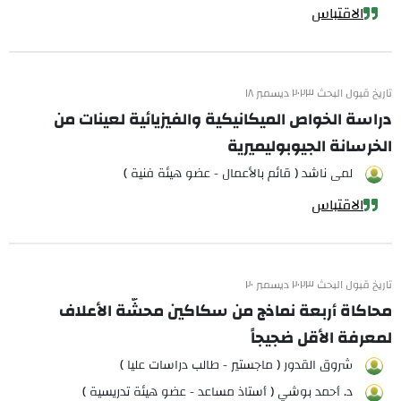
الاقتباس
تاريخ قبول البحث ٢٠٢٣ ديسمبر ١٨
دراسة الخواص الميكانيكية والفيزيائية لعينات من
الخرسانة الجيوبوليميرية
لمى ناشد ( قائم بالأعمال - عضو هيئة فنية )
الاقتباس
تاريخ قبول البحث ٢٠٢٣ ديسمبر ٢٠
محاكاة أربعة نماذج من سكاكين محشّة الأعلاف
لمعرفة الأقل ضجيجاً
شروق القدور ( ماجستير - طالب دراسات عليا )
د. أحمد بوشي ( أستاذ مساعد - عضو هيئة تدريسية )