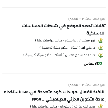
تاريخ قبول البحث ٢٠٢٣ نوفمبر ٠٦
تقنيات تحديد الموقع في شبكات الحساسات
اللاسلكية
نور سقعان ( ماجستير - طالب دراسات عليا )
د. علي زيد ( أستاذ - عضو هيئة تدريسية )
د. محمد سمير مدبس ( أستاذ - عضو هيئة تدريسية )
الاقتباس
تاريخ قبول البحث ٢٠٢٣ نوفمبر ٠٦
التنفيذ الفعال لمولدات كود متعددة فيGPS باستخدام
إعادة التكوين الجزئي الديناميكي لـ FPGA
مجد الله طرَاف ( دكتوراه - طالب دراسات عليا )