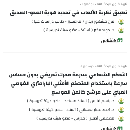
تاريخ قبول البحث ٢٠٢٣ نوفمبر ٢٦
تطبيق نظرية الألعاب في تحديد هوية العدو- الصديق
فرح مشهور زيدان ( ماجستير - طالب دراسات عليا )
د. جواد الخير ( أستاذ - عضو هيئة تدريسية )
الاقتباس
تاريخ قبول البحث ٢٠٢٣ ديسمبر ٠٦
التحكم الشعاعي بسرعة محرك تحريضي بدون حساس
سرعة باستخدام المتحكم الأمثلي البارامتري الغوصي
المبني على مرشح كالمن الموسع
د. باسم فارس ( أستاذ مساعد - عضو هيئة تدريسية )
د. أحمد عمار نعساني ( أستاذ - عضو هيئة تدريسية )
مصطفى أصلان ( مدرس - عضو هيئة تدريسية )
الاقتباس