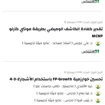
الاقتباس
تاريخ قبول البحث ٢٠٢٣ ديسمبر ١٤
تقدير كفاءة الكاشف الوميضي بطريقة مونتي كارلو
MCNP
د. علي عويس ( أستاذ مساعد - عضو هيئة تدريسية )
الاقتباس
تاريخ قبول البحث ٢٠٢٣ ديسمبر ١٨
تحسين خوارزمية FP-Growth باستخدام الأشجار2-3-4
دينا الأفندي ( ماجستير - طالب دراسات عليا )
د. لينا بعاج ( مدرس - عضو هيئة تدريسية )
د. زينب شوا ( مدرس - عضو هيئة تدريسية )