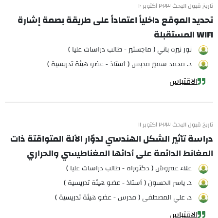
تاريخ قبول البحث ٢٠٢٣ أكتوبر ١٠
تحديد الموقع داخلياً اعتماداً على طريقة بصمة إشارة
WIFI المستقبلة
نور نيره باني ( ماجستير - طالب دراسات عليا )
د. محمد سمير مدبس ( أستاذ - عضو هيئة تدريسية )
الاقتباس
تاريخ قبول البحث ٢٠٢٣ أكتوبر ١١
دراسة تأثير الشكل الهندسي لدوّار الآلة المتواقتة ذات
المغانط الدائمة على أدائها المغناطيسي والحراري
علاء عمروش ( دكتوراه - طالب دراسات عليا )
د. ياسر الحسون ( أستاذ - عضو هيئة تدريسية )
د. علي المصطفى ( مدرس - عضو هيئة تدريسية )
الاقتباس