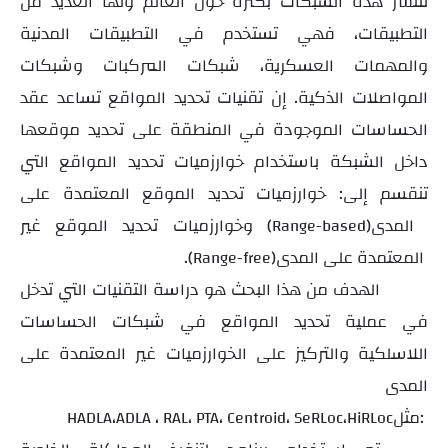
تنتشر هذه الشبكات بكثرة حول العالم ولها العديد من
التطبيقات، فهي تستخدم في التطبيقات المدنية
والمهمات العسكرية، شبكات المركبات وشبكات
المواصلات الذكية. إن تقنيات تحديد المواقع تساعد عقد
الحساسات الموجودة في المنطقة على تحديد موقعها
داخل الشبكة باستخدام خوارزميات تحديد المواقع التي
تنقسم إلى: خوارزميات تحديد الموقع المعتمدة على
المدى
وخوارزميات تحديد الموقع غير
(Range-based)
المعتمدة على المدى
.
(Range-free)
الهدف من هذا البحث هو دراسة التقنيات التي تدخل
في عملية تحديد المواقع في شبكات الحساسات
اللاسلكية والتركيز على الخوارزميات غير المعتمدة على
المدى
مثل:
،
،
،
،
،
،
HADLA
ADLA
RAL
PTA
Centroid
SeRLoc
HiRLoc