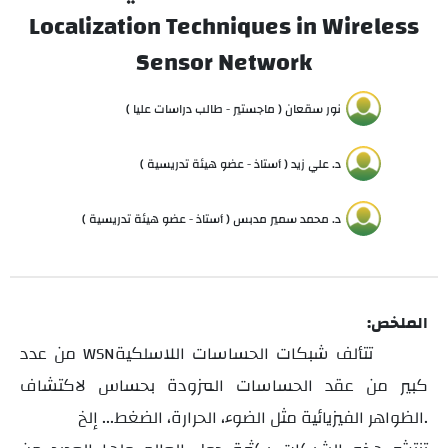
Localization Techniques in Wireless
Sensor Network
نور سقعان ( ماجستير - طالب دراسات عليا )
د. علي زيد ( أستاذ - عضو هيئة تدريسية )
د. محمد سمير مدبس ( أستاذ - عضو هيئة تدريسية )
الملخص:
تتألف شبكات الحساسات اللاسلكية
من عدد
WSN
كبير من عقد الحساسات المزودة بحساس لاكتشاف
الظواهر الفيزيائية مثل الضوء، الحرارة، الضغط... إلخ.