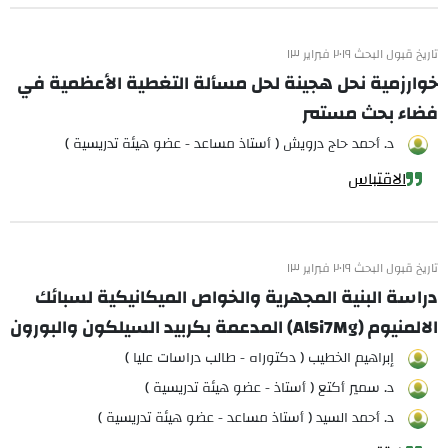
تاريخ قبول البحث ٢٠١٩ فبراير ١٣
خوارزمية نحل هجينة لحل مسألة التغطية الأعظمية في
فضاء بحث مستمر
د. أحمد حاج درويش ( أستاذ مساعد - عضو هيئة تدريسية )
الاقتباس
تاريخ قبول البحث ٢٠١٩ فبراير ١٣
دراسة البنية المجهرية والخواص الميكانيكية لسبائك
الالمنيوم (AlSi7Mg) المدعمة بكربيد السيلكون والبورون
إبراهيم الخطيب ( دكتوراه - طالب دراسات عليا )
د. سمير أكتع ( أستاذ - عضو هيئة تدريسية )
د. أحمد السيد ( أستاذ مساعد - عضو هيئة تدريسية )