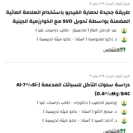
تاريخ قبول البحث ٢٠١٩ يناير ٠٧
طريقة جديدة لحماية الفيديو باستخدام العلامة المائية
المضمنة بواسطة تحويل SVD مع الخوارزمية الجينية
عبد الرحمن العتر ( ماجستير - طالب دراسات عليا )
د. زكريا مهروسة ( أستاذ - عضو هيئة تدريسية )
الاقتباس
تاريخ قبول البحث ٢٠١٩ يناير ٠٩
دراسة سلوك التآكل للسبائك المدعمة (Al-7%Si-
0.4%Mg/B4C)
إبراهيم الخطيب ( دكتوراه - طالب دراسات عليا )
د. سمير أكتع ( أستاذ - عضو هيئة تدريسية )
د. أحمد السيد ( أستاذ - عضو هيئة تدريسية )
الاقتباس