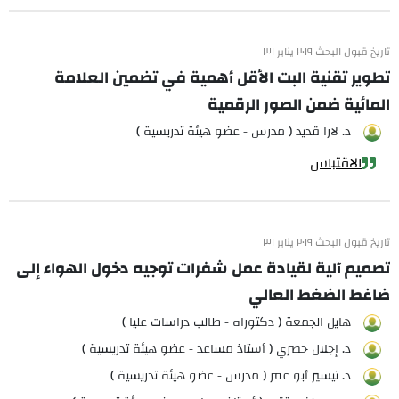
تاريخ قبول البحث ٢٠١٩ يناير ٣١
تطوير تقنية البت الأقل أهمية في تضمين العلامة
المائية ضمن الصور الرقمية
د. لارا قديد ( مدرس - عضو هيئة تدريسية )
الاقتباس
تاريخ قبول البحث ٢٠١٩ يناير ٣١
تصميم آلية لقيادة عمل شفرات توجيه دخول الهواء إلى
ضاغط الضغط العالي
هايل الجمعة ( دكتوراه - طالب دراسات عليا )
د. إجلال حصري ( أستاذ مساعد - عضو هيئة تدريسية )
د. تيسير أبو عمر ( مدرس - عضو هيئة تدريسية )