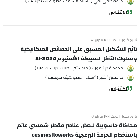
د. مصطفى تقي ( أستاذ مساعد - عضو هيئة تدريسية )
الاقتباس
تاريخ قبول البحث ٢٠١٩ فبراير ٠٣
تأثير التشكيل المسبق على الخصائص الميكانيكية
وسلوك التآكل لسبيكة الألمنيوم Al-2024
محمد فجر ناعوره ( ماجستير - طالب دراسات عليا )
د. سمير أكتع ( أستاذ - عضو هيئة تدريسية )
الاقتباس
تاريخ قبول البحث ٢٠١٩ فبراير ٠٥
محاكاة حاسوبية لبعض عناصر مقطر شمسي عائم
باستخدام الحزمة البرمجية cosmosfloworks