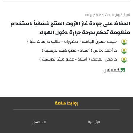
تاريخ قبول البحث ٢٠١٩ فبراير ٢٥
الحفاظ على جودة غاز الآزوت المنتج غشائياً باستخدام
منظومة تحكم بدرجة حرارة دخول الهواء
حليمة حسين الجاسم ( دكتوراه - طالب دراسات عليا )
د. أحمد نحاس ( أستاذ - عضو هيئة تدريسية )
د. معن المخلف ( أستاذ - عضو هيئة تدريسية )
الاقتباس
روابط هامة
الرئيسية
السلاسل