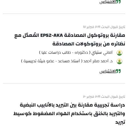
الاقتباس
تاريخ قبول البحث ٢٠١٩ فبراير ١٧
مقارنة بروتوكول المصادقة EPS2-AKA المُعدّل مع
نظائره من بروتوكولات المصادقة
أماني ستيتي ( دكتوراه - طالب دراسات عليا )
د. أحمد صقر أحمد ( أستاذ مساعد - عضو هيئة تدريسية )
الاقتباس
تاريخ قبول البحث ٢٠١٩ فبراير ٢٠
دراسة تجريبية مقارنة بين التبريد بالأنابيب النبضية
والتبريد بالخنق باستخدام الهواء المضغوط كوسيط
تبريد