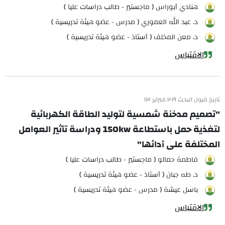
هنادي أبوراس ( ماجستير - طالب دراسات عليا )
د. عبد الله العموري ( مدرس - عضو هيئة تدريسية )
د. معن المخلف ( أستاذ - عضو هيئة تدريسية )
الاقتباس
تاريخ قبول البحث ٢٠١٩ فبراير ١٣
"تصميم مدخنة شمسية لتوليد الطاقة الكهربائية
لتغذية حمل باستطاعة 150kw ودراسة تأثير العوامل
المختلفة على أدائها"
فاطمة حمالو ( ماجستير - طالب دراسات عليا )
د. طه جبان ( أستاذ - عضو هيئة تدريسية )
باسل عيشة ( مدرس - عضو هيئة تدريسية )
الاقتباس