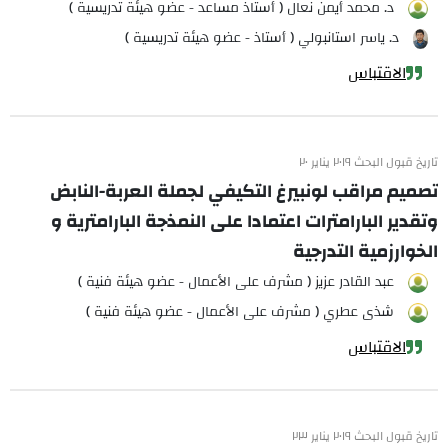
د. محمد أيمن نعال ( أستاذ مساعد - عضو هيئة تدريسية )
د. ياسر استانبولي ( أستاذ - عضو هيئة تدريسية )
الاقتباس
تاريخ قبول البحث ٢٠١٩ يناير ٢٠
تصميم مراقب لونبيرغ التكيفي لجملة العربة-النابض
وتقدير البارامترات اعتمادا على النمذجة البارامترية و
الخوارزمية التدرجية
عبد القادر عزيز ( مشرف على الأعمال - عضو هيئة فنية )
شذى عطري ( مشرف على الأعمال - عضو هيئة فنية )
الاقتباس
تاريخ قبول البحث ٢٠١٩ يناير ٢٣