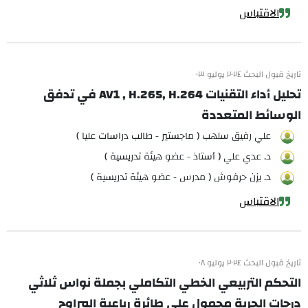
الاقتباس
تاريخ قبول البحث ٢٠٢٤ يوليو ٠٣
تحليل أداء التقنيات AV1 , H.265, H.264 في تدفق
الوسائط المتعددة
علي رفيق سلهب ( ماجستير - طالب دراسات عليا )
د. عدي علي ( أستاذ - عضو هيئة تدريسية )
د. يزن حرفوش ( مدرس - عضو هيئة تدريسية )
الاقتباس
تاريخ قبول البحث ٢٠٢٤ يوليو ٠٨
التحكم التربيعي الخطي التكاملي بجملة نواس ثلاثي
درجات الحرية محمول على طائرة رباعية المراوح