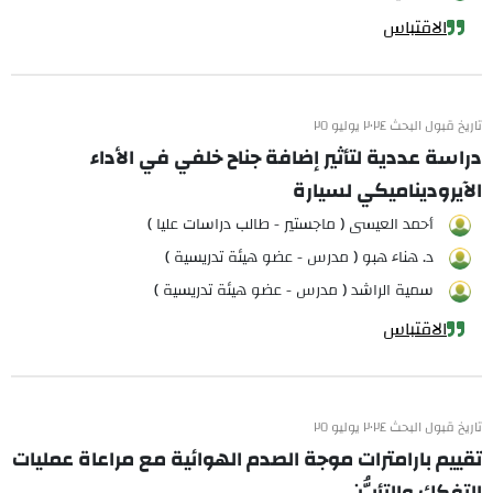
الاقتباس
تاريخ قبول البحث ٢٠٢٤ يوليو ٢٥
دراسة عددية لتأثير إضافة جناح خلفي في الأداء
الآيروديناميكي لسيارة
أحمد العيسى ( ماجستير - طالب دراسات عليا )
د. هناء هبو ( مدرس - عضو هيئة تدريسية )
سمية الراشد ( مدرس - عضو هيئة تدريسية )
الاقتباس
تاريخ قبول البحث ٢٠٢٤ يوليو ٢٥
تقييم بارامترات موجة الصدم الهوائية مع مراعاة عمليات
التفكك والتأيُّن