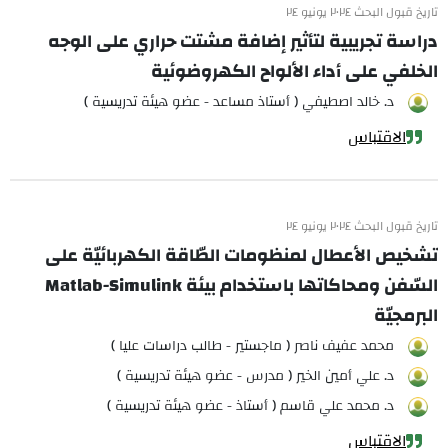
تاريخ قبول البحث ٢٠٢٤ يونيو ٢٤
دراسة تجريبية لتأثير إضافة مشتت حراري على الوجه
الخلفي على أداء الألواح الكهروضوئية
د. خالد اصطيفي ( أستاذ مساعد - عضو هيئة تدريسية )
الاقتباس
تاريخ قبول البحث ٢٠٢٤ يونيو ٢٤
تشخيص الأعطال لمنظومات الطّاقة الكهربائيّة على
السّفن ومحاكاتها باستخدام بيئة Matlab-Simulink
البرمجيّة
محمد عفيف ناصر ( ماجستير - طالب دراسات عليا )
د. علي أمين الخير ( مدرس - عضو هيئة تدريسية )
د. محمد علي قاسم ( أستاذ - عضو هيئة تدريسية )
الاقتباس