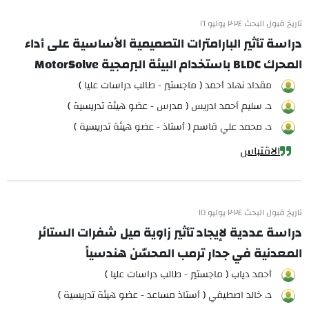
تاريخ قبول البحث ٢٠٢٤ يوليو ١٦
دراسة تأثير البارامترات التصميمية الأساسية على أداء
المحرك BLDC باستخدام البيئة البرمجية MotorSolve
مقداد نهاد أحمد ( ماجستير - طالب دراسات عليا )
د. سليم أحمد ادريس ( مدرس - عضو هيئة تدريسية )
د. محمد علي قاسم ( أستاذ - عضو هيئة تدريسية )
الاقتباس
تاريخ قبول البحث ٢٠٢٤ يوليو ١٥
دراسة عددية لإيجاد تأثير زاوية ميل شفرات الستائر
المعدنية في جدار ترمب المحسّن هندسياً
أحمد دياب ( ماجستير - طالب دراسات عليا )
د. خالد اصطيفي ( أستاذ مساعد - عضو هيئة تدريسية )