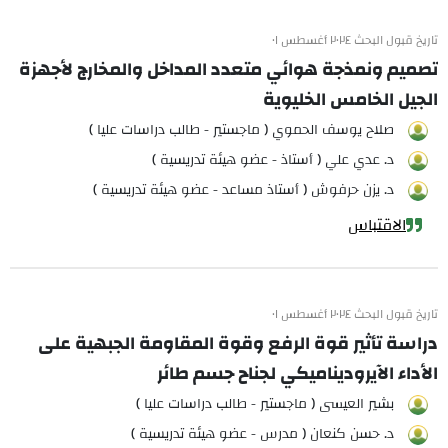
تاريخ قبول البحث ٢٠٢٤ أغسطس ٠١
تصميم ونمذجة هوائي متعدد المداخل والمخارج لأجهزة
الجيل الخامس الخليوية
صلاح يوسف الحموي ( ماجستير - طالب دراسات عليا )
د. عدي علي ( أستاذ - عضو هيئة تدريسية )
د. يزن حرفوش ( أستاذ مساعد - عضو هيئة تدريسية )
الاقتباس
تاريخ قبول البحث ٢٠٢٤ أغسطس ٠١
دراسة تأثير قوة الرفع وقوة المقاومة الجبهية على
الأداء الآيروديناميكي لجناح جسم طائر
بشير العيسى ( ماجستير - طالب دراسات عليا )
د. حسن كنعان ( مدرس - عضو هيئة تدريسية )