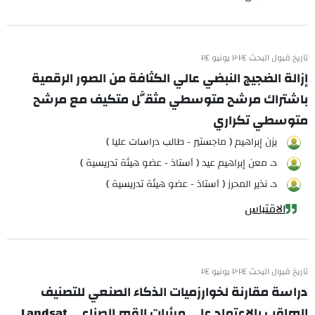
تاريخ قبول البحث ٢٠٢٤ يونيو ٢٤
إزالة الضجيج النبضي عالي الكثافة من الصور الرقمية
باشتراك مرشح متوسطي مثقَّل متكيف مع مرشح
متوسطي تكراري
يزن إبراهيم ( ماجستير - طالب دراسات عليا )
د. معن إبراهيم عيد ( أستاذ - عضو هيئة تدريسية )
د. نذير المحرز ( أستاذ - عضو هيئة تدريسية )
الاقتباس
تاريخ قبول البحث ٢٠٢٤ يونيو ٢٤
دراسة مقارنة لخوارزميات الذكاء الصنعي للتصنيف
المراقب بالاعتماد على مرئيات القمر الصناعي Landsat