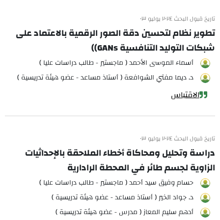
تاريخ قبول البحث ٢٠٢٤ يوليو ٠٣
تطوير نظام لتحسين دقة الصور الرقمية بالاعتماد على
شبكات التوليد التنافسية GANs))
أسماء الموسى الأحمد ( ماجستير - طالب دراسات عليا )
د. ديما مفتي الشوافعة ( أستاذ مساعد - عضو هيئة تدريسية )
الاقتباس
تاريخ قبول البحث ٢٠٢٤ يوليو ٠٣
دراسة وتحليل ومحاكاة أخطاء الملاحقة بالإحداثيات
الزاوية لجسم طائر في المحطة الرادارية
حسام وفيق سيد أحمد ( ماجستير - طالب دراسات عليا )
د. جواد الخير ( أستاذ مساعد - عضو هيئة تدريسية )
أدهم سليم المعاز ( مدرس - عضو هيئة تدريسية )