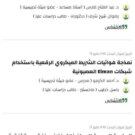
د. عبد الفتاح فارس ( أستاذ مساعد - عضو هيئة تدريسية )
رضوان شيخ شرف ( دكتوراه - طالب دراسات عليا )
الاقتباس
تاريخ قبول البحث ٢٠١٧ مايو ٠٩
نمذجة هوائيات الشريط الميكروي الرقعية باستخدام
شبكات Elman العصبونية
د. أحمد الكرمو ( مدرس - عضو هيئة تدريسية )
باسل خطيب ( ماجستير - طالب دراسات عليا )
الاقتباس
تاريخ قبول البحث ٢٠١٧ مايو ١٦