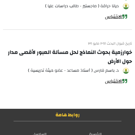
ديانا حراقة ( ماجستير - طالب دراسات عليا )
الاقتباس
تاريخ قبول البحث ٢٠١٧ مايو ٣١
خوارزمية بحوث النماذج لحل مسألة العبور لأقصى مدار
حول الأرض
د. باسم فارس ( أستاذ مساعد - عضو هيئة تدريسية )
الاقتباس
روابط هامة
الرئيسية
السلاسل