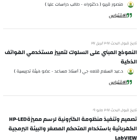
منصور قريو ( دكتوراه - طالب دراسات عليا )
الاقتباس
تاريخ قبول البحث ٢٠١٧ أبريل ٢٧
النموذج المبني على السلوك لتمييز مستخدمي الهواتف
الذكية
د.عبد السلام قلعه جي ( أستاذ مساعد - عضو هيئة تدريسية )
الاقتباس
تاريخ قبول البحث ٢٠١٧ مايو ٠٩
تصميم وتنفيذ منظومة الكترونية لرسم مميزةHP-LED
الكهربائية باستخدام المتحكم المصغر والبيئة البرمجية
LabVIEW