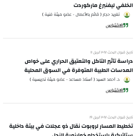
الخلفي ليفنبرغ ماركوردت
تغريد حجار ( قائم بالأعمال - عضو هيئة فنية )
الاقتباس
تاريخ قبول البحث ٢٠١٧ أبريل ١١
دراسة تأثير التآكل والتعتيق الحراري على خواص
العدسات الطبية المتوفرة في السوق المحلية
د. أحمد السيد ( أستاذ مساعد - عضو هيئة تدريسية )
الاقتباس
تاريخ قبول البحث ٢٠١٧ أبريل ١٩
تخطيط المسار لروبوت نقال ذو عجلات في بيئة داخلية
ستاتيكية باستخدام خوارزمية النحل