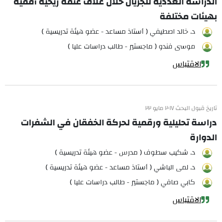
الدراسة العددية للجريان خلال غلاف عنفة ريحية أفقية
بهيئات مختلفة
د. خالد اصطيفي ( أستاذ مساعد - عضو هيئة تدريسية )
موسى فندو ( ماجستير - طالب دراسات عليا )
الاقتباس
تاريخ قبول البحث ٢٠١٧ مايو ٢٢
دراسة تحليلية ورقمية لحركة الخفقان في الشفرات
الدوارة
د. شكيب سطوف ( مدرس - عضو هيئة تدريسية )
د. لمى الباشي ( أستاذ مساعد - عضو هيئة تدريسية )
كابي صافي ( ماجستير - طالب دراسات عليا )
الاقتباس