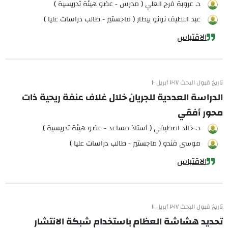
د. عروبة فرج العلي ( مدرس - عضو هيئة تدريسية )
عبد اللطيف نونو بيطار ( ماجستير - طالب دراسات عليا )
الاقتباس
تاريخ قبول البحث ٢٠١٧ أبريل ١٠
الدراسة العددية للجريان خلال غلاف عنفة ريحية ذات
محور أفقي
د. خالد اصطيفي ( أستاذ مساعد - عضو هيئة تدريسية )
موسى فندو ( ماجستير - طالب دراسات عليا )
الاقتباس
تاريخ قبول البحث ٢٠١٧ أبريل ١١
تحديد هشاشة العظام باستخدام شبكة الانتشار