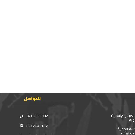
للتواصل
علوم الإنسانية
021-266 3132
بوية
021-264 3832
سة المدنية
 والبيئية