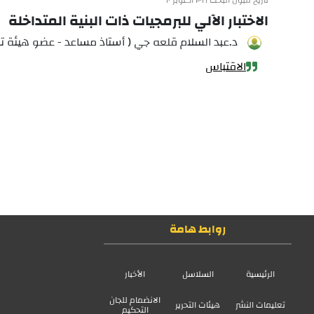
تاريخ قبول البحث ٢٠١٦ أكتوبر ١٠
الاختبار الآلي للبرمجيات ذات البنية المتداخلة
د.عبد السلام قلعه جي ( أستاذ مساعد - عضو هيئة تد
الاقتباس
روابط هامة
الرئيسية
السلاسل
الأخبار
الانضمام للجان
تعليمات النشر
هيئات التحرير
التحكيم