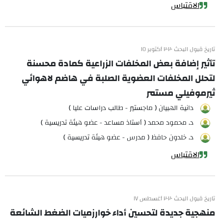
الاقتباس
تاريخ قبول البحث ٢٠٢٠ أكتوبر ١٥
تأثير إضافة بعض المخلفات الزراعية كمادة محسنة
لتحلل المخلفات العضوية الصلبة في هاضم لاهوائي
ثيرموفيلي مستمر
دانية الهبيان ( ماجستير - طالب دراسات عليا )
د. محمود محمد ( أستاذ مساعد - عضو هيئة تدريسية )
د. خلدون حافظ ( مدرس - عضو هيئة تدريسية )
الاقتباس
تاريخ قبول البحث ٢٠٢٠ أغسطس ١٧
منهجية جديدة لتحسين أداء خوارزميات الضغط الشائعة