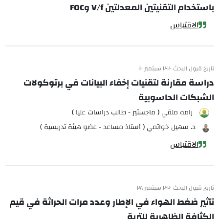
باستخدام التقنيتين المعدلتين V/f وFOC
الاقتباس
تاريخ قبول البحث ٢٠٢٠ سبتمبر ٢٠
دراسة مقارنة لتقنيات إخفاء البيانات في برتوكولات
الشبكات الحاسوبية
رامه ملقي ( ماجستير - طالب دراسات عليا )
د. سهيل خواتمي ( أستاذ مساعد - عضو هيئة تدريسية )
الاقتباس
تاريخ قبول البحث ٢٠٢٠ سبتمبر ٢٨
تأثير ضغط الهواء في الإطار وعدد مرات الحراثة في قيم
الكثافة الظاهرية للتربة