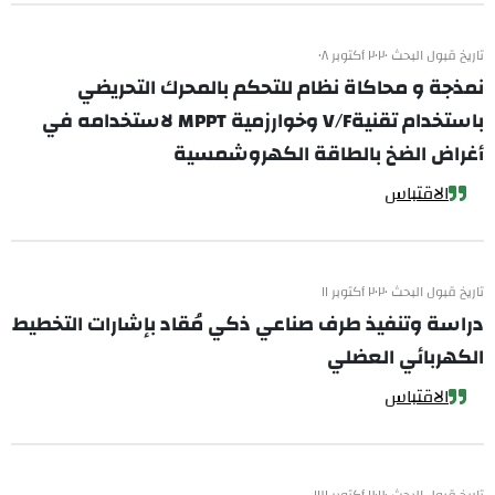
تاريخ قبول البحث ٢٠٢٠ أكتوبر ٠٨
نمذجة و محاكاة نظام للتحكم بالمحرك التحريضي
باستخدام تقنيةV/F وخوارزمية MPPT لاستخدامه في
أغراض الضخ بالطاقة الكهروشمسية
الاقتباس
تاريخ قبول البحث ٢٠٢٠ أكتوبر ١١
دراسة وتنفيذ طرف صناعي ذكي مُقاد بإشارات التخطيط
الكهربائي العضلي
الاقتباس