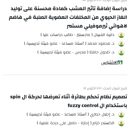
تاريخ قبول البحث ٢٠٢٠ أكتوبر ١٣
دراسة إضافة تأثير العشب كمادة محسنة على توليد
الغاز الحيوي من المخلفات العضوية الصلبة في هاضم
لاهوائي ثيرموفيلي مستمر
دانية الهبيان ( ماجستير - طالب دراسات عليا )
د. محمود محمد ( أستاذ مساعد - عضو هيئة تدريسية )
د. خلدون حافظ ( مدرس - عضو هيئة تدريسية )
الاقتباس
تاريخ قبول البحث ٢٠٢٠ أكتوبر ١٤
تصميم نظام تحكم بطائرة أثناء تعرضها لحركة ال spin
باستخدام ال fuzzy control
د. إجلال حصري ( أستاذ مساعد - عضو هيئة تدريسية )
الكسندر خزام ( إجازة - حاصل على درجة علمية )