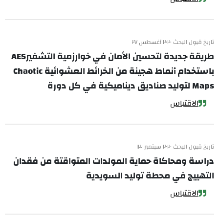
تاريخ قبول البحث ٢٠٢٠ أغسطس ٢٧
طريقة جديدة لتحسين الأمان في خوارزمية التشفيرAES
باستخدام أنماط هجينة من الخرائط العشوائية Chaotic
Maps لتوليد صناديق ديناميكية في كل دورة
الاقتباس
تاريخ قبول البحث ٢٠٢٠ سبتمبر ١٣
دراسة ومحاكاة حماية المولدات المتواقتة من فقدان
التهييج في محطة توليد السويدية
الاقتباس