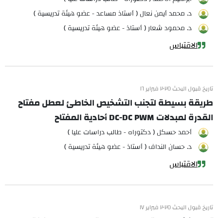
د. محمد أيمن نعال ( أستاذ مساعد - عضو هيئة تدريسية )
د. محمود شعار ( أستاذ - عضو هيئة تدريسية )
الاقتباس
تاريخ قبول البحث ٢٠٢٥ فبراير ١٦
طريقة بسيطة لتجنب التشخيص الخاطئ لعطل مفتاح
القدرة لمبدلات DC-DC PWM أحادية المفتاح
أحمد حسكل ( دكتوراه - طالب دراسات عليا )
د. حسان النداف ( أستاذ - عضو هيئة تدريسية )
الاقتباس
تاريخ قبول البحث ٢٠٢٥ فبراير ١٧