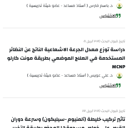
د. باسم فارس ( أستاذ مساعد - عضو هيئة تدريسية )
الاقتباس
تاريخ قبول البحث ٢٠٢٥ أبريل ٠٨
دراسة توزع معدل الجرعة الاشعاعية الناتج عن النظائر
المستخدمة في العلاج الموضعي بطريقة مونت كارلو
MCNP
د. علي عويس ( أستاذ مساعد - عضو هيئة تدريسية )
الاقتباس
تاريخ قبول البحث ٢٠٢٥ أبريل ٢٢
تأثير تركيب خليطة (ألمنيوم -سيليكون) وسرعة دوران
القرص على خواص مسحوقها المحضر بطريقة التذرير