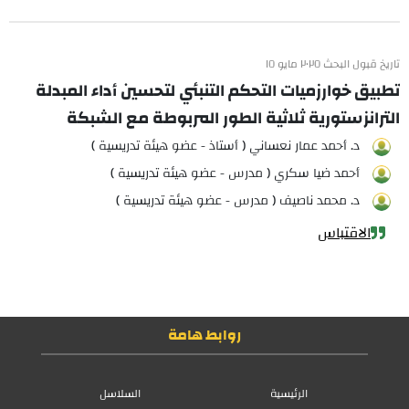
تاريخ قبول البحث ٢٠٢٥ مايو ١٥
تطبيق خوارزميات التحكم التنبئي لتحسين أداء المبدلة
الترانزستورية ثلاثية الطور المربوطة مع الشبكة
د. أحمد عمار نعساني ( أستاذ - عضو هيئة تدريسية )
أحمد ضيا سكري ( مدرس - عضو هيئة تدريسية )
د. محمد ناصيف ( مدرس - عضو هيئة تدريسية )
الاقتباس
روابط هامة
الرئيسية
السلاسل