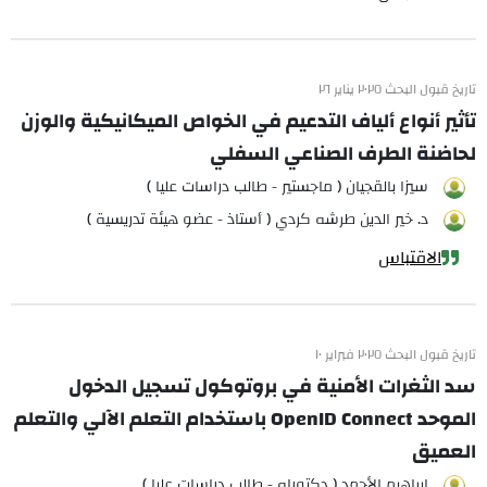
تاريخ قبول البحث ٢٠٢٥ يناير ٢٦
تأثير أنواع ألياف التدعيم في الخواص الميكانيكية والوزن
لحاضنة الطرف الصناعي السفلي
سيزا بالقجيان ( ماجستير - طالب دراسات عليا )
د. خير الدين طرشه كردي ( أستاذ - عضو هيئة تدريسية )
الاقتباس
تاريخ قبول البحث ٢٠٢٥ فبراير ١٠
سد الثغرات الأمنية في بروتوكول تسجيل الدخول
الموحد OpenID Connect باستخدام التعلم الآلي والتعلم
العميق
ابراهيم الأحمد ( دكتوراه - طالب دراسات عليا )