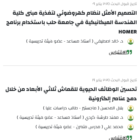
تاريخ قبول البحث ٢٠٢٥ يناير ٠٩
التصميم الأمثل لنظام كهروضوئي لتغذية مبنى كلية
الهندسة الميكانيكية في جامعة حلب باستخدام برنامج
HOMER
د. خالد اصطيفي ( أستاذ مساعد - عضو هيئة تدريسية )
الاقتباس
تاريخ قبول البحث ٢٠٢٥ يناير ١٩
تحسين الوظائف الحيوية للقماش ثلاثي الأبعاد من خلال
دمج عناصر إلكترونية
بلال المحسن ( ماجستير - طالب دراسات عليا )
د. مهند طرشة كردي ( أستاذ مساعد - عضو هيئة تدريسية )
محمد علي ( مدرس متمرن - عضو هيئة تدريسية )
الاقتباس