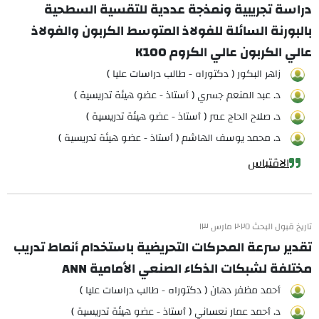
دراسة تجريبية ونمذجة عددية للتقسية السطحية
بالبورنة السائلة للفولاذ المتوسط الكربون والفولاذ
عالي الكربون عالي الكروم K100
زاهر البكور ( دكتوراه - طالب دراسات عليا )
د. عبد المنعم جسري ( أستاذ - عضو هيئة تدريسية )
د. صلاح الحاج عمر ( أستاذ - عضو هيئة تدريسية )
د. محمد يوسف الهاشم ( أستاذ - عضو هيئة تدريسية )
الاقتباس
تاريخ قبول البحث ٢٠٢٥ مارس ١٣
تقدير سرعة المحركات التحريضية باستخدام أنماط تدريب
مختلفة لشبكات الذكاء الصنعي الأمامية ANN
أحمد مظفر دهان ( دكتوراه - طالب دراسات عليا )
د. أحمد عمار نعساني ( أستاذ - عضو هيئة تدريسية )