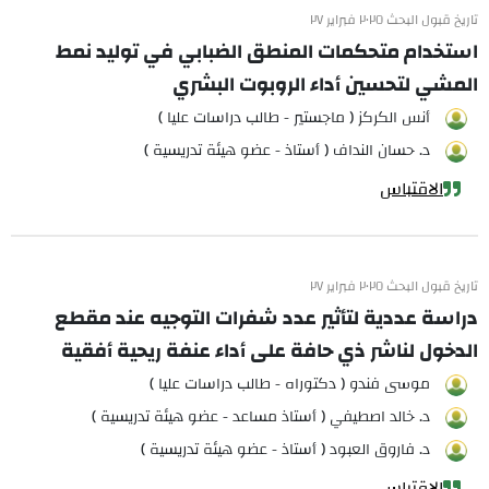
تاريخ قبول البحث ٢٠٢٥ فبراير ٢٧
استخدام متحكمات المنطق الضبابي في توليد نمط
المشي لتحسين أداء الروبوت البشري
أنس الكركز ( ماجستير - طالب دراسات عليا )
د. حسان النداف ( أستاذ - عضو هيئة تدريسية )
الاقتباس
تاريخ قبول البحث ٢٠٢٥ فبراير ٢٧
دراسة عددية لتأثير عدد شفرات التوجيه عند مقطع
الدخول لناشر ذي حافة على أداء عنفة ريحية أفقية
موسى فندو ( دكتوراه - طالب دراسات عليا )
د. خالد اصطيفي ( أستاذ مساعد - عضو هيئة تدريسية )
د. فاروق العبود ( أستاذ - عضو هيئة تدريسية )
الاقتباس