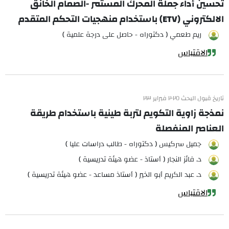
تحسين أداء جملة المحرك المستمر -الصمام الخانق
الالكتروني (ETV) باستخدام منهجيات التحكم المتقدم
ريم طعمي ( دكتوراه - حاصل على درجة علمية )
الاقتباس
تاريخ قبول البحث ٢٠٢٥ فبراير ٢٣
نمذجة زاوية التكويم لتربة طينية باستخدام طريقة
العناصر المنفصلة
جميل سركيس ( دكتوراه - طالب دراسات عليا )
د. فائز النجار ( أستاذ - عضو هيئة تدريسية )
د. عبد الكريم أبو الخير ( أستاذ مساعد - عضو هيئة تدريسية )
الاقتباس