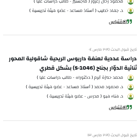
محمود رحال زعرور ( ماجستير - طالب دراسات عليا )
د. جهاد خطيب ( أستاذ مساعد - عضو هيئة تدريسية )
الاقتباس
تاريخ قبول البحث ٢٠٢٥ مارس ٠٤
دراسة عددية لعنفة داريوس الريحية شاقولية المحور
ثنائية الدوّار بجناح (S-1046) بشكل قطري
محمد حمزة أبرم ( دكتوراه - طالب دراسات عليا )
د. محمود محمد ( أستاذ مساعد - عضو هيئة تدريسية )
د. هناء هبو ( مدرس - عضو هيئة تدريسية )
الاقتباس
تاريخ قبول البحث ٢٠٢٥ مارس ١٣