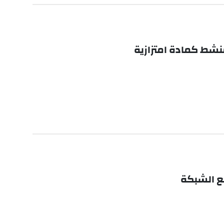
منشط كمادة امتزازية
مع الشبكة