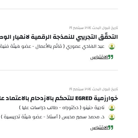
تاريخ قبول البحث ٢٠٢٤ سبتمبر ١٩
التحقّق التجريبي للنمذجة الرقمية لانهيار الو
عبد الهادي عموري ( قائم بالأعمال - عضو هيئة فنية 
الاقتباس
تاريخ قبول البحث ٢٠٢٤ سبتمبر ١٩
خوارزمية EGRED للتحكم بالازدحام بالاعتماد على نموذج خطي تحليلي
ناجية حنينو ( دكتوراه - طالب دراسات عليا )
د. محمد سمير مدبس ( أستاذ - عضو هيئة تدريسية )
الاقتباس