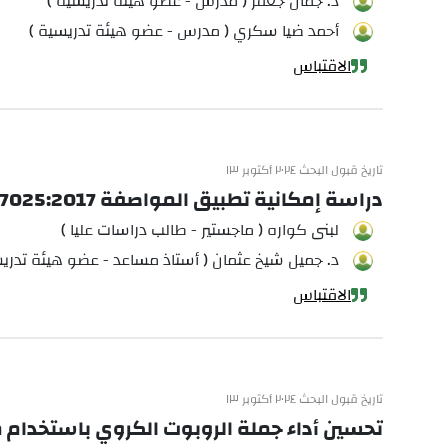
د. جمال جعفر ( مدرس - عضو هيئة تدريسية )
أحمد ضيا سكري ( مدرس - عضو هيئة تدريسية )
الاقتباس
تاريخ قبول البحث ٢٠٢٤ أكتوبر ١٣
دراسة إمكانية تطبيق المواصفة ISO/IEC 17025:2017 في بعض مخابر مركز البحوث العلمية الزراعية بحلب
لبنى كواره ( ماجستير - طالب دراسات عليا )
د. جميل شيخ عثمان ( أستاذ مساعد - عضو هيئة تدريس
الاقتباس
تاريخ قبول البحث ٢٠٢٤ أكتوبر ١٣
تحسين أداء جملة الروبوت الكروي باستخدام 