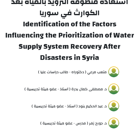
استعادة منظومة التزويد بالمياه بعد
الكوارث في سوريا
Identification of the Factors
Influencing the Prioritization of Water
Supply System Recovery After
Disasters in Syria
متعب مرعي ( دكتوراه - طالب دراسات عليا )
د. مصطفى كمال بدرة ( أستاذ - عضو هيئة تدريسية )
د. عبد الحكيم بنود ( أستاذ - عضو هيئة تدريسية )
د. جورج زهر ( مدرس - عضو هيئة تدريسية )