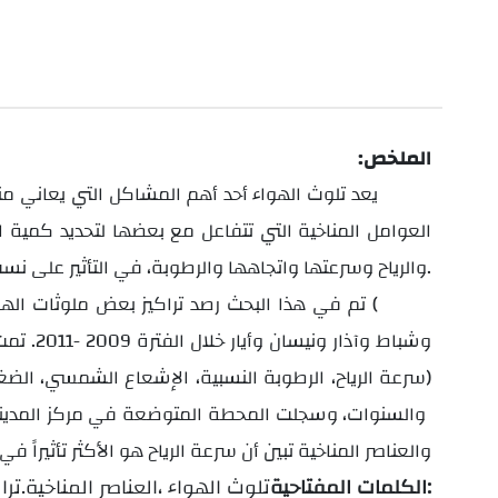
الملخص:
يعد تلوث الهواء أحد أهم المشاكل التي يعاني من
العوامل المناخية التي تتفاعل مع بعضها لتحديد كمية ال
والرياح وسرعتها واتجاهها والرطوبة، في التأثير على نسب الملوثات التي تبث في الهواء من خلال النقل والتخفيف والتحويل.
تم في هذا البحث رصد تراكيز بعض ملوثات الهواء (
وشباط 
(سرعة الرياح، الرطوبة النسبية، الإشعاع الشمسي، الضغ
والسنوات، وسجلت المحطة المتوضعة في مركز المدينة قيماً مرتفعة للملوثات ولا سيما
والعناصر المناخية تبين أن سرعة الرياح هو الأكثر تأثيراً في 
الكلمات المفتاحية:
تلوث الهواء
،
العناصر المناخية
، تراكيز الملوثات، حلب.