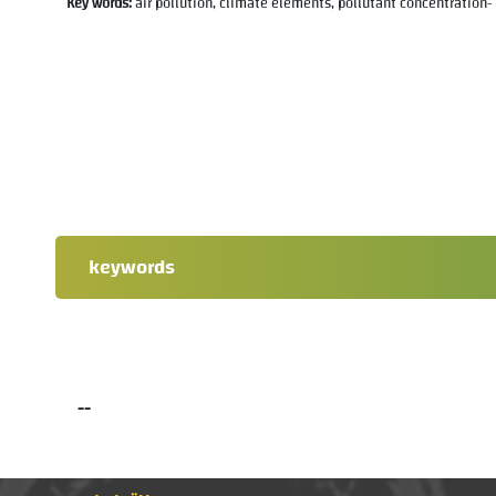
Key words:
air pollution, climate elements, pollutant concentration-
keywords
--