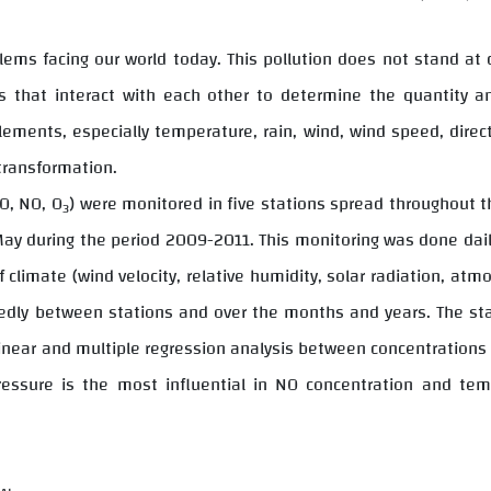
lems facing our world today. This pollution does not stand at c
rs that interact with each other to determine the quantity a
lements, especially temperature, rain, wind, wind speed, direc
 transformation.
CO, NO, O
) were monitored in five stations spread throughout the
3
 May during the period 2009-2011. This monitoring was done dai
climate (wind velocity, relative humidity, solar radiation, atm
edly between stations and over the months and years. The stat
g linear and multiple regression analysis between concentration
ressure is the most influential in NO concentration and tem