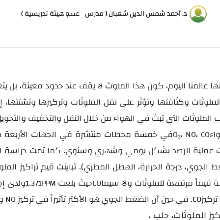
د. أحمد شمس الدين شعبان ( مدرس - عضو هيئة تدريسية )
ها عالمنا اليوم، كون هذا الملوث لا يقف عند حدود معينة، بل ي
ملوثات وكثافتها وتؤثر على نقل الملوثات وتركيزها وتشتتها، إذ
،
،
O
NO
CO
3
وآذار ونيسان وأيار خلال الفترة 2009 -2011. تمت عملية الرصد بشكل يومي وشهري وسنوي.
ط الجوي، درجة الحرارة، الهطل المطري). تباينت قيم تراكيز ال
حيث بلغت
1.371PPM
CO
تركيز
في حين أن الضغط الجوي هو الأكثر تأثيراً في تركيز
ودرجة الحرارة هو الأكثر تأثيراً في تركيز
NO
.CO