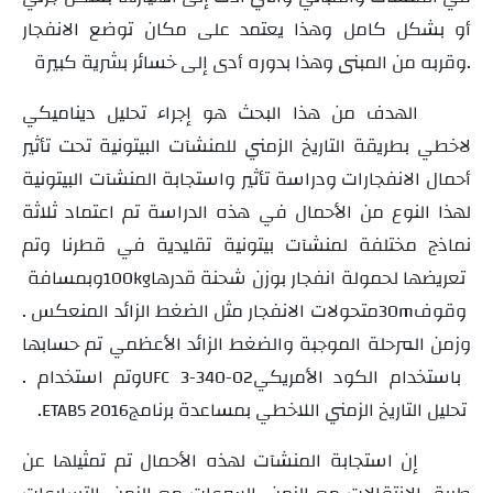
أو بشكل كامل وهذا يعتمد على مكان توضع الانفجار
وقربه من المبنى وهذا بدوره أدى إلى خسائر بشرية كبيرة.
الهدف من هذا البحث هو إجراء تحليل ديناميكي
لاخطي بطريقة التاريخ الزمني للمنشآت البيتونية تحت تأثير
أحمال الانفجارات ودراسة تأثير واستجابة المنشآت البيتونية
لهذا النوع من الأحمال في هذه الدراسة تم اعتماد ثلاثة
نماذج مختلفة لمنشآت بيتونية تقليدية في قطرنا وتم
تعريضها لحمولة انفجار بوزن شحنة قدرها
وبمسافة
100kg
وقوف
. متحولات الانفجار مثل الضغط الزائد المنعكس
30m
وزمن المرحلة الموجبة والضغط الزائد الأعظمي تم حسابها
باستخدام الكود الأمريكي
. وتم استخدام
UFC 3-340-02
تحليل التاريخ الزمني اللاخطي بمساعدة برنامج
.
ETABS 2016
إن استجابة المنشآت لهذه الأحمال تم تمثيلها عن