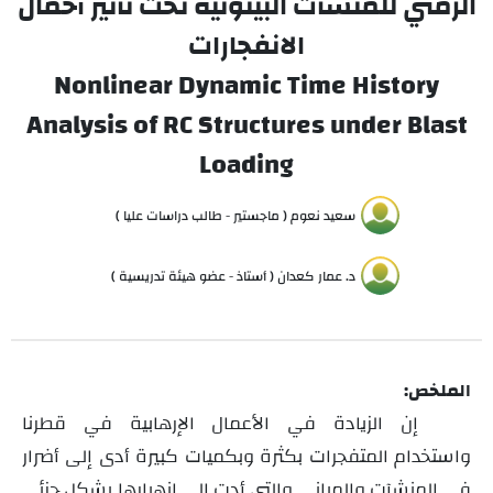
الزمني للمنشآت البيتونية تحت تأثير أحمال
الانفجارات
Nonlinear Dynamic Time History
Analysis of RC Structures under Blast
Loading
سعيد نعوم ( ماجستير - طالب دراسات عليا )
د. عمار كعدان ( أستاذ - عضو هيئة تدريسية )
الملخص:
إن الزيادة في الأعمال الإرهابية في قطرنا
واستخدام المتفجرات بكثرة وبكميات كبيرة أدى إلى أضرار
في المنشآت والمباني والتي أدت إلى انهيارها بشكل جزئي