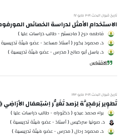
تاريخ قبول البحث ٢٠٢١ مايو ١٧
الاستخدام الأمثل لدراسة الخصائص المورفوم
فاطمه حرح ( ماجستير - طالب دراسات عليا )
د. محمود بكور ( أستاذ مساعد - عضو هيئة تدريسية )
د. باسل أبو صالح ( مدرس - عضو هيئة تدريسية )
الاقتباس
تاريخ قبول البحث ٢٠٢١ مايو ٢٣
تَطوِير بَرمَجِيَّة لِرَصد تَغَيُّر اِسْتِعمَال الأَرَاضِي فِ
براء محمد عبدو ( دكتوراه - طالب دراسات عليا )
د. صونيا سركيس ( أستاذ - عضو هيئة تدريسية )
د. محمود رحال ( مدرس - عضو هيئة تدريسية )