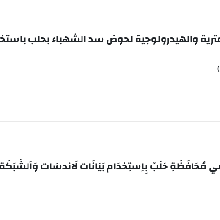
ترية والهيدرولوجية لحوض سد الشهباء بحلب باستخ
ي مُحَافَظَةِ حَلَبْ بِاِستِخدَام بَيَانَات لَاندسَات وَاَلشَبَكَة اَل