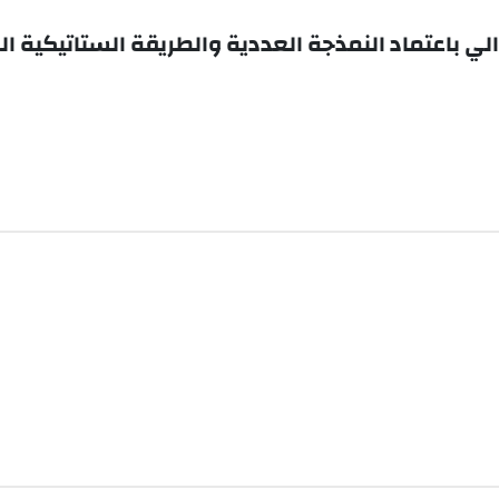
ي باعتماد النمذجة العددية والطريقة الستاتيكية الز