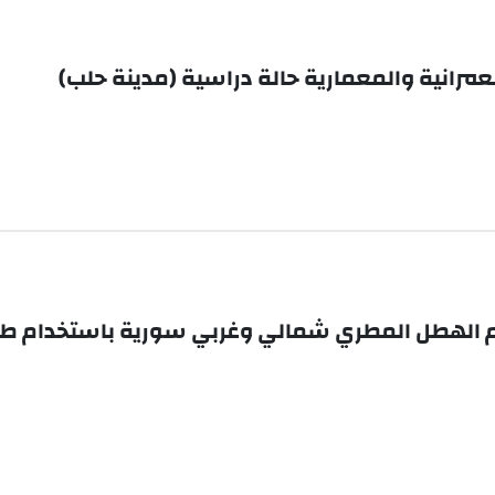
عمرانية والمعمارية حالة دراسية (مدينة حلب)
مطري شمالي وغربي سورية باستخدام طريقةKriging للاستيفاء ال