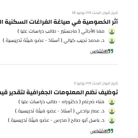
تاريخ قبول البحث ٢٠٢١ يونيو ٢٤
أثر الخصوصية في صياغة الفراغات السكنية ال
مها الأجاتي ( ماجستير - طالب دراسات عليا )
د. محمد نجيب كيالي ( أستاذ - عضو هيئة تدريسية )
الاقتباس
تاريخ قبول البحث ٢٠٢١ يوليو ١١
توظيف نظم المعلومات الجغرافية لتقدير قيم الهطل ال
هناء ضرغام ( دكتوراه - طالب دراسات عليا )
د. عمار برادعي ( أستاذ - عضو هيئة تدريسية )
د. باسل أبو صالح ( مدرس - عضو هيئة تدريسية )
الاقتباس