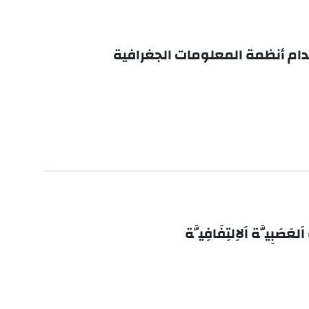
دام أنظمة المعلومات الجغرافية
عَصَبِيَّة اَلاِلتِفَافِيَّة