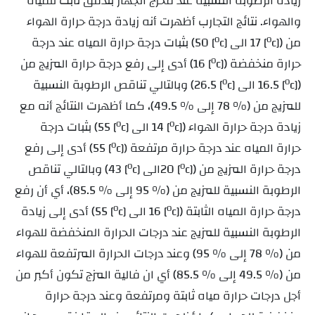
زيادة الرطوبة النسبية عند مخرج الجهاز بتدفق ثابت للمياه
والهواء. نتائج التجارب أظهرت أنه زيادة درجة حرارة الهواء
من
(
0
17 الى
0
50)
بثبات درجة حرارة المياه عند درجة
[
c]
[
c]
حرارة منخفضة (
0
16) أدى إلى رفع درجة حرارة المزيج من
[
c]
(
0
16.5 الى
0
26.5) وبالتالي تناقص الرطوبة النسبية
[
c]
[
c]
للمزيج من (% 78 إلى % 49.5)، كما أظهرت النتائج أنه مع
زيادة درجة حرارة الهواء (
0
14 الى
0
55)
بثبات درجة
[
c]
[
c]
حرارة المياه عند درجة حرارة مرتفعة
0
55) أدى إلى رفع
[
c])
درجة حرارة المزيج من (
0
20الى
0
43) وبالتالي تناقص
[
c]
[
c]
الرطوبة النسبية للمزيج من (% 95 إلى % 85.5)، أي أن رفع
درجة حرارة المياه الثابتة (
0
16 الى
0
55) أدى إلى زيادة
[
c]
[
c]
الرطوبة النسبية للمزيج عند درجات الحرارة المنخفضة للهواء
من (% 78 إلى % 95) وعند درجات الحرارة المرتفعة للهواء
من (% 49.5 إلى % 85.5) أي ان فالية المزج تكون أكبر من
أجل درجات حرارة مياه ثابتة ومرتفعة وعند درجة حرارة