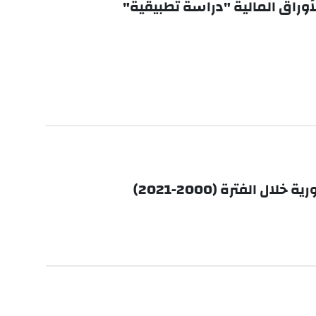
وراق المالية "دراسة تطبيقية"
لفترة (2000-2021)