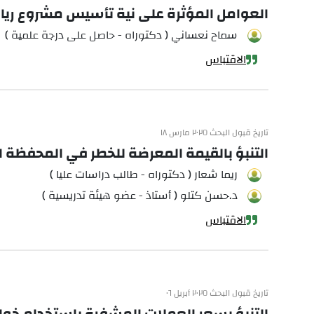
العوامل المؤثرة على نية تأسيس مشروع رياد
سماح نعساني ( دكتوراه - حاصل على درجة علمية )
الاقتباس
تاريخ قبول البحث ٢٠٢٥ مارس ١٨
التنبؤ بالقيمة المعرضة للخطر في المحفظة ا
ريما شعار ( دكتوراه - طالب دراسات عليا )
د.حسن كتلو ( أستاذ - عضو هيئة تدريسية )
الاقتباس
تاريخ قبول البحث ٢٠٢٥ أبريل ٠٦
التنبؤ بسعر العملات المشفرة باستخدام خوارزميتي