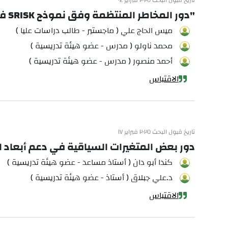
تاريخ قبول البحث ٢٠٢٥ فبراير ٠٤
"دور المخاطر المنتظمة وفق نموذج SRISK في السلامة المالية" دراسة تطبيقية
ميس الحاج علي ( ماجستير - طالب دراسات عليا )
محمد ناولو ( مدرس - عضو هيئة تدريسية )
أحمد منصور ( مدرس - عضو هيئة تدريسية )
الاقتباس
تاريخ قبول البحث ٢٠٢٥ فبراير ١٧
دور بعض المتغيرات السياقية في دعم أبعاد 
كندا أبو دان ( أستاذ مساعد - عضو هيئة تدريسية )
د.علي جبلاق ( أستاذ - عضو هيئة تدريسية )
الاقتباس