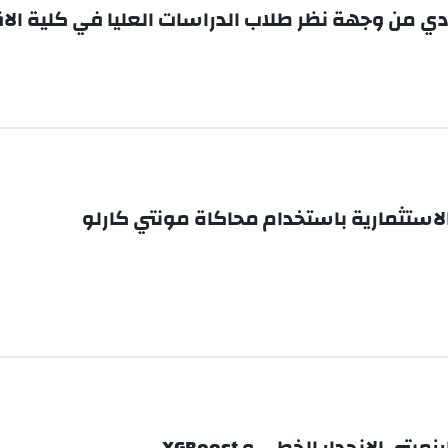
ي من وجهة نظر طلاب الدراسات العليا في كلية الا
لاستثمارية باستخدام محاكاة مونتي كارلو
 الانحدار الخطي و XGBoost