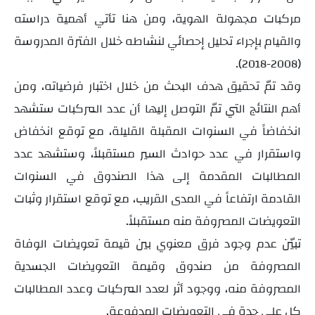
مركبات مجهولة الهوية، ومن هنا تأتي أهمية دراسته
والقيام بإجراء تحليل إحصائي لنشاطه خلال الفترة المدروسة
).
-
(
2018
2008
وقد تمّ تحقيق هدف البحث من خلال اختبار فرضياته، ومن
أهم النتائج التي
تمّ
التوصل إليها أن
عدد المركبات
ستشهد
انخفاضاً في السنوات المقبلة القليلة
، مع توقع انخفاض
واستقرار في
عدد حوادث السير مستقبلاً، وستشهد عدد
المطالبات المقدمة إلى هذا الصندوق في السنوات
القادمة ارتفاعاً في المدى القريب،
مع توقع استقرار وثبات
التعويضات المصروفة منه مستقبلاً.
تبيّن عدم
وجود فرق معنوي بين قيمة
تعويضات الوفاة
المصروفة من صندوق وقيمة التعويضات الجسدية
المصروفة منه، و
وجود أثر لعدد المركبات وعدد المطالبات
كل على حدة في التعويضات المدفوعة.