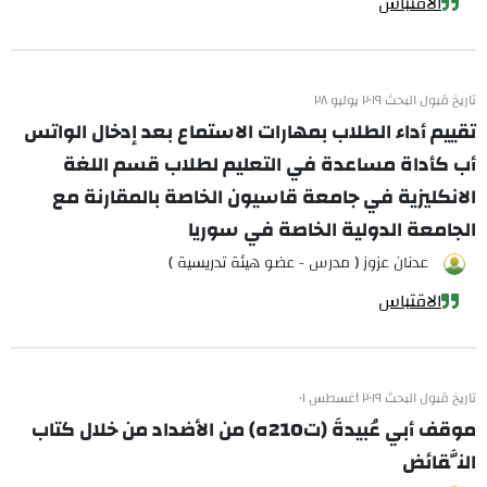
الاقتباس
تاريخ قبول البحث ٢٠١٩ يوليو ٢٨
تقييم أداء الطلاب بمهارات الاستماع بعد إدخال الواتس
أب كأداة مساعدة في التعليم لطلاب قسم اللغة
الانكليزية في جامعة قاسيون الخاصة بالمقارنة مع
الجامعة الدولية الخاصة في سوريا
عدنان عزوز ( مدرس - عضو هيئة تدريسية )
الاقتباس
تاريخ قبول البحث ٢٠١٩ أغسطس ٠١
موقف أبي عُبيدةَ (ت210ه) من الأضداد من خلال كتاب
النَّقائض