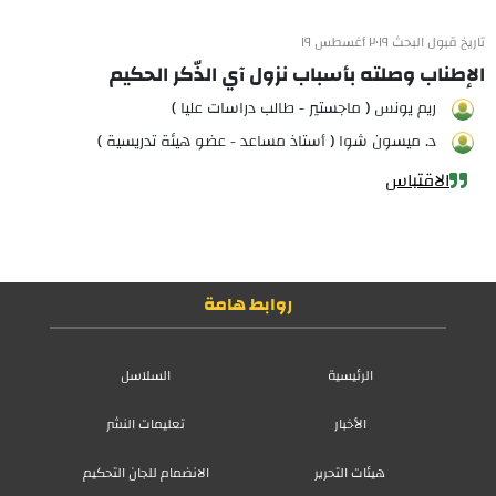
تاريخ قبول البحث ٢٠١٩ أغسطس ١٩
الإطناب وصلته بأسباب نزول آي الذّكر الحكيم
ريم يونس ( ماجستير - طالب دراسات عليا )
د. ميسون شوا ( أستاذ مساعد - عضو هيئة تدريسية )
الاقتباس
روابط هامة
الرئيسية
السلاسل
الأخبار
تعليمات النشر
هيئات التحرير
الانضمام للجان التحكيم