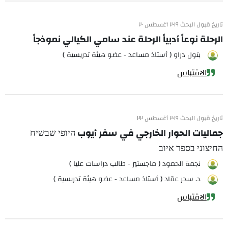
تاريخ قبول البحث ٢٠١٩ أغسطس ٢٠
الرحلة نوعاً أدبياً الرحلة عند سامي الكيالي نموذجاً
بتول دراو ( أستاذ مساعد - عضو هيئة تدريسية )
الاقتباس
تاريخ قبول البحث ٢٠١٩ أغسطس ٢٢
جماليات الحوار الخارجي في سفر أيوب היופי שבשיח
החיצוני בספר איוב
نجمة الحمود ( ماجستير - طالب دراسات عليا )
د. سحر عقاد ( أستاذ مساعد - عضو هيئة تدريسية )
الاقتباس