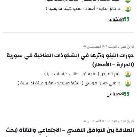
د. فايز الداية ( أستاذ - عضو هيئة تدريسية )
الاقتباس
تاريخ قبول البحث ٢٠١٩ أغسطس ٠٧
دورات النينو وأثرها في الشذوذات المناخية في سورية
(الحرارة – الأمطار)
رنيم المبيض ( ماجستير - طالب دراسات عليا )
د. علي حسن موسى ( أستاذ مساعد - عضو هيئة تدريسية )
الاقتباس
تاريخ قبول البحث ٢٠١٩ أغسطس ٠٨
العلاقة بين التوافق النفسي – الاجتماعي والتأتأة (بحث