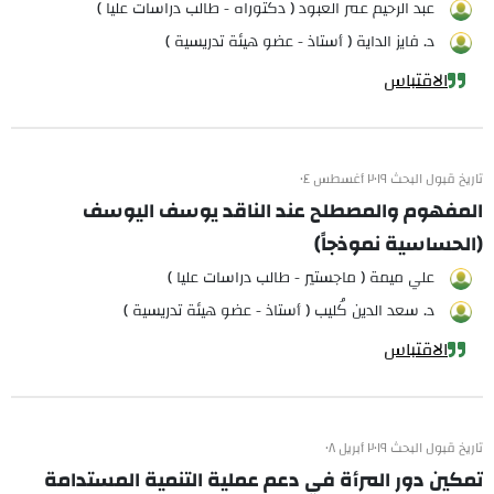
عبد الرحيم عمر العبود ( دكتوراه - طالب دراسات عليا )
د. فايز الداية ( أستاذ - عضو هيئة تدريسية )
الاقتباس
تاريخ قبول البحث ٢٠١٩ أغسطس ٠٤
المفهوم والمصطلح عند الناقد يوسف اليوسف
(الحساسية نموذجاً)
علي ميمة ( ماجستير - طالب دراسات عليا )
د. سعد الدين كُليب ( أستاذ - عضو هيئة تدريسية )
الاقتباس
تاريخ قبول البحث ٢٠١٩ أبريل ٠٨
تمكين دور المرأة في دعم عملية التنمية المستدامة