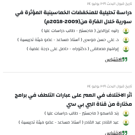
تاريخ قبول البحث ٢٠١٩ يوليو ٢٤
دراسة تحليلية للمنخفضات الخماسينية المؤثرة في
سورية خلال الفترة من(2009-2018م)
رانيه غرزالدين ( ماجستير - طالب دراسات عليا )
د. علي حسن موسى ( أستاذ مساعد - عضو هيئة تدريسية )
إبراهيم مصطفى ( دكتوراه - حاصل على درجة علمية )
الاقتباس
تاريخ قبول البحث ٢٠١٩ يوليو ٢٤
أثر الاختلاف في العمر على عبارات التلطف في برامج
مختارة من قناة البي بي سي
رند قاسمو ( ماجستير - طالب دراسات عليا )
عبد القادر عبد القادر ( أستاذ مساعد - عضو هيئة تدريسية )
الاقتباس