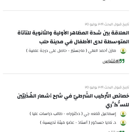
تاريخ قبول البحث ٢٠١٩ يوليو ٢٥
العلاقة بين شدة المظاهر الأولية والثانوية للتأتأة
المتوسطة لدى الأطفال في مدينة حلب
مازن أحمد العلي ( ماجستير - حاصل على درجة علمية )
الاقتباس
تاريخ قبول البحث ٢٠١٩ يوليو ٢٥
خصائص التّركيب الشّرطيّ في شرح أشعار الهُذَلِيّين
للسُّكَّري
إسماعيل قلعه جي ( دكتوراه - طالب دراسات عليا )
د. ناديا حسكور ( أستاذ - عضو هيئة تدريسية )