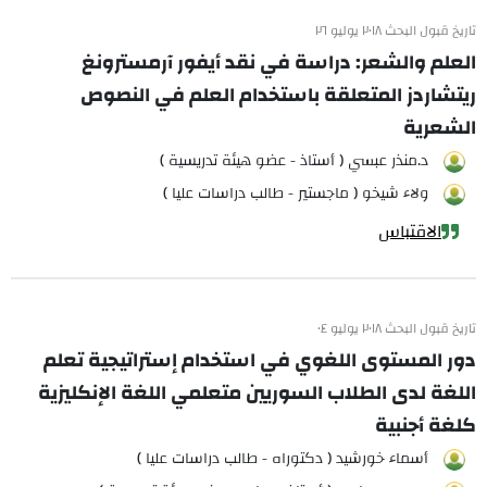
تاريخ قبول البحث ٢٠١٨ يوليو ٢٦
العلم والشعر: دراسة في نقد أيفور آرمسترونغ
ريتشاردز المتعلقة باستخدام العلم في النصوص
الشعرية
د.منذر عبسي ( أستاذ - عضو هيئة تدريسية )
ولاء شيخو ( ماجستير - طالب دراسات عليا )
الاقتباس
تاريخ قبول البحث ٢٠١٨ يوليو ٠٤
دور المستوى اللغوي في استخدام إستراتيجية تعلم
اللغة لدى الطلاب السوريين متعلمي اللغة الإنكليزية
كلغة أجنبية
أسماء خورشيد ( دكتوراه - طالب دراسات عليا )