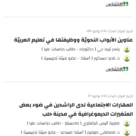
الاقتباس
تاريخ قبول البحث ٢٠١٨ يوليو ٢٣
عناوين الأبواب النحويّة ووظيفتها في تعليم العربيّة
ياسر تربه جي ( دكتوراه - طالب دراسات عليا )
د. ناديا حسكور ( أستاذ - عضو هيئة تدريسية )
الاقتباس
تاريخ قبول البحث ٢٠١٨ يوليو ٢٦
المهارات الاجتماعية لدى الراشدين في ضوء بعض
المتغيرات الديموغرافية في مدينة حلب
ماوية أنيس قرقناوي ( ماجستير - طالب دراسات عليا )
د. مصطفى طيفور ( أستاذ مساعد - عضو هيئة تدريسية )