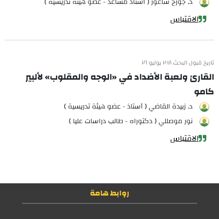
د. جورج ساعور ( أستاذ مساعد - عضو هيئة تدريسية )
الاقتباس
تاريخ قبول البحث ٢٠١٨ يوليو ٢٦
القارئ ولعبة الأضداد في «الوجه والمقلوب» لألبير
كامو
د. زبيدة القاضي ( أستاذ - عضو هيئة تدريسية )
نور موصللي ( دكتوراه - طالب دراسات عليا )
الاقتباس
روابط هامة