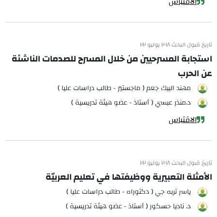
الاقتباس
تاريخ قبول البحث ٢٠١٨ يوليو ٢٢
استجابة المسرحيين من خلال المسرح للصدمات الناشئة
عن الحرب
مهند البيك جعم ( ماجستير - طالب دراسات عليا )
د.منذر عبسي ( أستاذ - عضو هيئة تدريسية )
الاقتباس
تاريخ قبول البحث ٢٠١٨ يوليو ٢٢
الأمثلة التعبيرية ووظيفتها في تعليم العربيّة
ياسر تربه جي ( دكتوراه - طالب دراسات عليا )
د. ناديا حسكور ( أستاذ - عضو هيئة تدريسية )