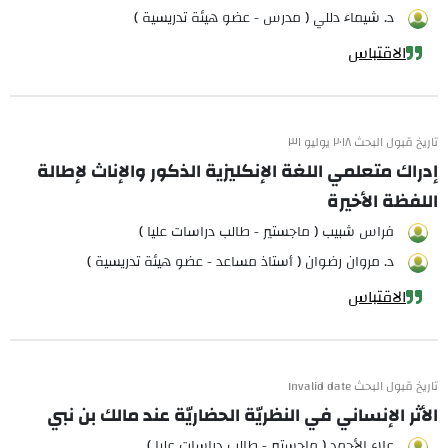
د. شيماء دللي ( مدرس - عضو هيئة تدريسية )
الاقتباس
تاريخ قبول البحث ٢٠١٨ يوليو ٣١
إدراك متعلمي اللغة الإنكليزية الذكور والإناث لإطالة
اللفظة الأخيرة
فراس شبيب ( ماجستير - طالب دراسات عليا )
د. مروان رضوان ( أستاذ مساعد - عضو هيئة تدريسية )
الاقتباس
تاريخ قبول البحث Invalid date
الأثر الإنساني في النظريّة الحضاريّة عند مالك بن نبي
علاء الأحمد ( ماجستير - طالب دراسات عليا )