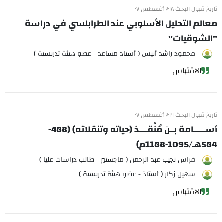
تاريخ قبول البحث ٢٠١٨ أغسطس ٠٧
معالم التحليل الأسلوبي عند الطرابلسي في دراسة
"الشوقيات"
محمود راشد أنيس ( أستاذ مساعد - عضو هيئة تدريسية )
الاقتباس
تاريخ قبول البحث ٢٠١٩ أغسطس ٠٧
أســــــامة بــن مُنْقــــذ (حياته وتنقلاته) (488-
584هـ/1095-1188م)
فراس نجيب عبد الرحمن ( ماجستير - طالب دراسات عليا )
سهيل زكار ( أستاذ - عضو هيئة تدريسية )
الاقتباس