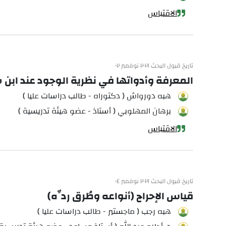
الاقتباس
تاريخ قبول البحث ٢٠٢١ نوفمبر ٠٢
المعرفة وأدواتها في نظرية الوجود عند ابن س
هبه دورواش ( دكتوراه - طالب دراسات عليا )
برهان المهلوبي ( أستاذ - عضو هيئة تدريسية )
الاقتباس
تاريخ قبول البحث ٢٠٢١ نوفمبر ٠٤
قياس الإحراج (أنواعه وطُرق ردِّه)
هبه رجب ( ماجستير - طالب دراسات عليا )