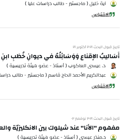
آية خليل ( ماجستير - طالب دراسات عليا )
الاقتباس
تاريخ قبول البحث ٢٠٢١ أكتوبر ٢١
أَسَاليبُ الإِقناعِ وَوَسَائِلُهُ في ديوانِ خُطَبِ ابنِ نُب
د. عيسى العاكوب ( أستاذ - عضو هيئة تدريسية )
عبدالكريم الأحمد الحاج قاسم ( ماجستير - طالب دراسات
الاقتباس
تاريخ قبول البحث ٢٠٢١ نوفمبر ٠٢
مفهوم "الأنا" عند شيلوك بين الانكليزيّة والع
د.منذر عبسي ( أستاذ - عضو هيئة تدريسية )