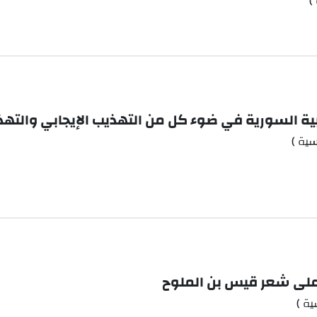
)
العربية السورية في ضوء كل من التهذيب الإيجابي وال
سية )
 على شعر قيس بن الملوح
ة )