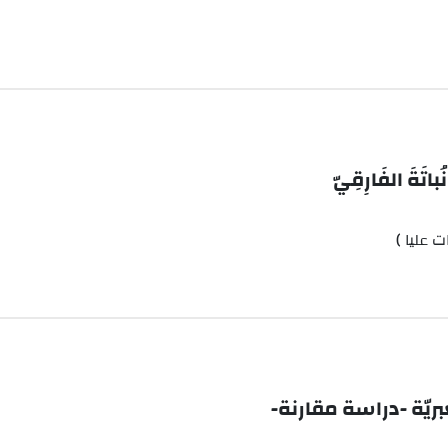
اتَةَ الفَارِقِيّ
 عليا )
بريّة -دراسة مقارنة-