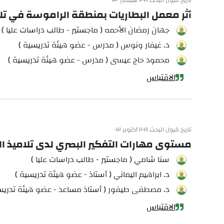
تاريخ قبول البحث ٢٠٢١ سبتمبر ٣٠
أثر معمل البطاريات بمنطقة الراموسة في تلو
جهان رمضان الأحمه ( ماجستير - طالب دراسات عليا )
د. غيفار ونوس ( مدرس - عضو هيئة تدريسية )
محمود حاج عيسى ( مدرس - عضو هيئة تدريسية )
الاقتباس
تاريخ قبول البحث ٢٠٢١ أكتوبر ٠٣
مستوى مهارات التفكير البصري لدى تلاميذ ا
سنا شامي ( ماجستير - طالب دراسات عليا )
د. ابراهيم اليماني ( أستاذ - عضو هيئة تدريسية )
د. مصطفى طيفور ( أستاذ مساعد - عضو هيئة تدريس
الاقتباس