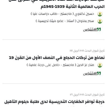
الحرب العالمية الثانية 1939-1945م
حسين نكلاوي ( ماجستير - طالب دراسات عليا )
سمر بهلوان ( أستاذ - عضو هيئة تدريسية )
الاقتباس
تاريخ قبول البحث ٢٠٢١ أبريل ٢٧
نماذج من تركات الحجاج في النصف الأول من القرن 19
منذر عز الدين ( ماجستير - حاصل على درجة علمية )
الاقتباس
تاريخ قبول البحث ٢٠٢١ أبريل ٢٦
درجة توافر الكفايات التدريسية لدى طلبة دبلوم التأهيل