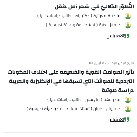
التّطوّر الدّلاليّ في شعر أمل دنقل
فاطمة معراتية ( دكتوراه - طالب دراسات عليا )
د. فايز الداية ( أستاذ - عضو هيئة تدريسية )
الاقتباس
تاريخ قبول البحث ٢٠٢١ أبريل ٢٥
تأثير الصوامت القوية والضعيفة على اختلاف المكونات
الترددية للصوائت التي تسبقها في الإنكليزية والعربية
دراسة صوتية
مضر مهنا ( ماجستير - طالب دراسات عليا )
د. مروان رضوان ( أستاذ مساعد - عضو هيئة تدريسية )
الاقتباس