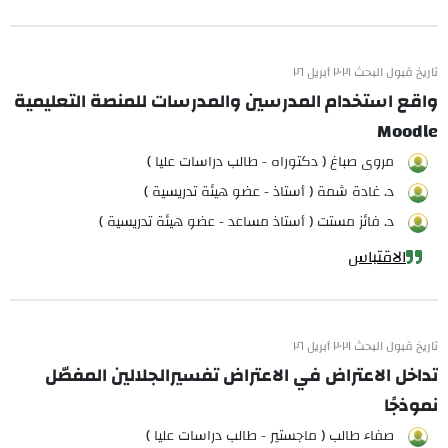
تاريخ قبول البحث ٢٠٢١ أبريل ٢٦
واقع استخدام المدرسين والمدرسات للمنصة التعليمية
Moodle
مروى صباغ ( دكتوراه - طالب دراسات عليا )
د. غادة شمة ( أستاذ - عضو هيئة تدريسية )
د. فائز مستت ( أستاذ مساعد - عضو هيئة تدريسية )
الاقتباس
تاريخ قبول البحث ٢٠٢١ أبريل ٢٦
تداخل الاعتراض في الاعتراض تفسيرالجلالين المفصّل
نموذجًا
صفاء طالب ( ماجستير - طالب دراسات عليا )