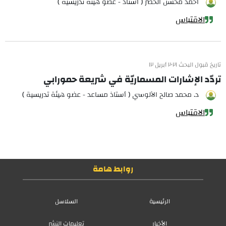
أحمد محسن الخضر ( أستاذ - عضو هيئة تدريسية )
الاقتباس
تاريخ قبول البحث ٢٠٢١ أبريل ١٢
تردّد الإشارات المسماريّة في شريعة حمورابي
د. محمد صالح الآلوسي ( أستاذ مساعد - عضو هيئة تدريسية )
الاقتباس
روابط هامة
الرئيسية
السلاسل
الأخبار
تعليمات النشر