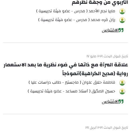
التربوي من وجهة نظرهم
ماريا نجم الأحمد ( مدرس - عضو هيئة تدريسية )
رزان قره محمد ( مدرس - عضو هيئة تدريسية )
الاقتباس
تاريخ قبول البحث ٢٠٢١ مايو ١٧
علاقة المرأة مع ذاتها في ضوء نظرية ما بعد الاستعمار
رواية (مديح الكراهية)أنموذجاً
فاطمة حلاق علوان ( ماجستير - طالب دراسات عليا )
حسين الصدّيق ( أستاذ مساعد - عضو هيئة تدريسية )
الاقتباس
تاريخ قبول البحث ٢٠٢١ أبريل ٢٧