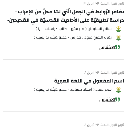
تاريخ قبول البحث ٢٠٢١ أبريل ١٣
تضافر الرّوابط في الجمل الّتي لها محلّ من الإعراب -
دراسة تطبيقيّة على الأحاديث القدسيّة في الصّحيحين-
سالم السليمان ( ماجستير - طالب دراسات عليا )
زهرة الشيخ عبود ( مدرس - عضو هيئة تدريسية )
الاقتباس
تاريخ قبول البحث ٢٠٢١ أبريل ١٨
اسم المفعول في اللغة العبرية
سحر عقاد ( أستاذ مساعد - عضو هيئة تدريسية )
الاقتباس
تاريخ قبول البحث ٢٠٢١ أبريل ١٨