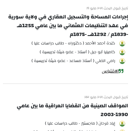
تاريخ قبول البحث ٢٠٢١ مايو ١٩
إجراءات المساحة والتسجيل العقاري في ولاية سورية
في عهد التنظيمات العثماني ما بين عامي 1255هـ
-1839م / 1292هــ -1875م
كندة أحمد الأحمد ( دكتوراه - طالب دراسات عليا )
كاميليا أبو جبل ( أستاذ - عضو هيئة تدريسية )
رامي الضلي ( أستاذ مساعد - عضو هيئة تدريسية )
الاقتباس
تاريخ قبول البحث ٢٠٢١ مايو ٢٣
المواقف الصينية من القضايا العراقية ما بين عامي
1990-2003
إياد فرحان ( ماجستير - طالب دراسات عليا )