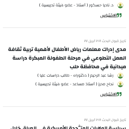
د. ناديا حسكور ( أستاذ - عضو هيئة تدريسية )
الاقتباس
تاريخ قبول البحث ٢٠٢١ أبريل ٢٧
مدى إدراك معلمات رياض الأطفال لأهمية تربية ثقافة
العمل التطوعي في مرحلة الطفولة المبكرة دراسة
ميدانية في محافظة حلب
رشا عبد الرحيم ( دكتوراه - طالب دراسات عليا )
نجاح محرز ( أستاذ مساعد - عضو هيئة تدريسية )
الاقتباس
تاريخ قبول البحث ٢٠٢١ أبريل ٢٧
سياسة الولايات المتَّحدة الأمريكية في العراق خلال