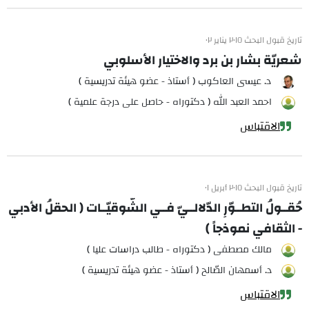
تاريخ قبول البحث ٢٠١٥ يناير ٠٢
شعريّة بشار بن برد والاختيار الأسلوبي
د. عيسى العاكوب ( أستاذ - عضو هيئة تدريسية )
احمد العبد الله ( دكتوراه - حاصل على درجة علمية )
الاقتباس
تاريخ قبول البحث ٢٠١٥ أبريل ٠١
حُقــولُ التطــوّرِ الدّلالــيّ فــي الشّوقيّــات ( الحقلُ الأدبي
- الثقافي نموذجاً )
مالك مصطفى ( دكتوراه - طالب دراسات عليا )
د. أسمهان الصّالح ( أستاذ - عضو هيئة تدريسية )
الاقتباس