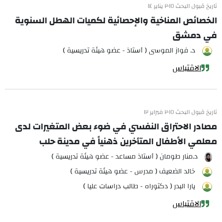
تاريخ قبول البحث ٢٠١٥ يناير ١٤
الخصائص المناخية والإحصائية لكميات الهطل السنوية
في دمشق
د. فواز الموسى ( أستاذ - عضو هيئة تدريسية )
الاقتباس
تاريخ قبول البحث ٢٠١٥ فبراير ١٢
مصادر الاحتراق النفسي في ضوء بعض المتغيرات لدى
معلمي الأطفال المتأخرين ذهنياً في مدينة حلب
د.منار طومان ( أستاذ مساعد - عضو هيئة تدريسية )
خالد الضعيف ( مدرس - عضو هيئة تدريسية )
يارا البدر ( دكتوراه - طالب دراسات عليا )
الاقتباس