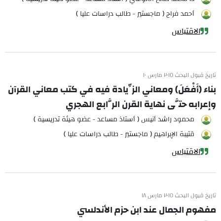
أحمد فراج ( ماجستير - طالب دراسات عليا )
الاقتباس
تاريخ قبول البحث ٢٠١٥ مارس ١٠
بناء (أَفْعَلَ) ومعاني الزِّيادة فيه في كتب معاني القرآن
وإعرابه حتَّى نهاية القرن الرَّابع الهجري
محمود راشد أنيس ( أستاذ مساعد - عضو هيئة تدريسية )
قتيبة الإبراهيم ( ماجستير - طالب دراسات عليا )
الاقتباس
تاريخ قبول البحث ٢٠١٥ مارس ١٨
مفهوم الجمال عند ابن حزم الأندلسي