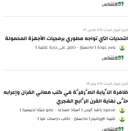
الاقتباس
تاريخ قبول البحث ٢٠١٥ مارس ٢٦
التحديات التي تواجه مطوري برمجيات الأجهزة المحمولة
ياسر عودة ( ماجستير - حاصل على درجة علمية )
الاقتباس
تاريخ قبول البحث ٢٠١٥ يناير ٢٨
ظاهرة النِّيابة الصَّرفيَّة في كتب معاني القرآن وإعرابه
حتَّى نهاية القرن الرَّابع الهجري
محمود راشد أنيس ( أستاذ مساعد - عضو هيئة تدريسية )
قتيبة الإبراهيم ( ماجستير - طالب دراسات عليا )
الاقتباس