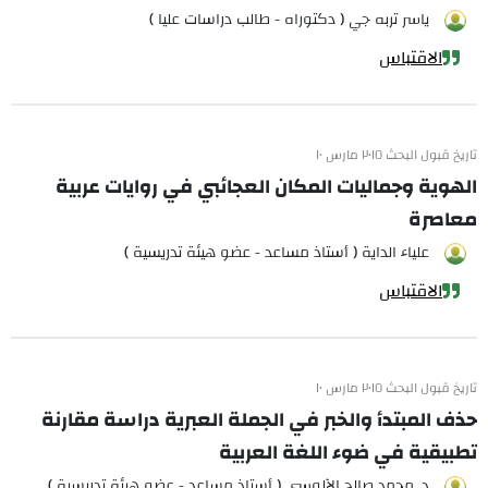
ياسر تربه جي ( دكتوراه - طالب دراسات عليا )
الاقتباس
تاريخ قبول البحث ٢٠١٥ مارس ١٠
الهوية وجماليات المكان العجائبي في روايات عربية
معاصرة
علياء الداية ( أستاذ مساعد - عضو هيئة تدريسية )
الاقتباس
تاريخ قبول البحث ٢٠١٥ مارس ١٠
حذف المبتدأ والخبر في الجملة العبرية دراسة مقارنة
تطبيقية في ضوء اللغة العربية
د. محمد صالح الآلوسي ( أستاذ مساعد - عضو هيئة تدريسية )