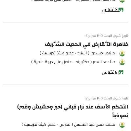
الاقتباس
تاريخ قبول البحث ٢٠١٥ فبراير ٠٤
ظاهرة التَّقارض في الحديث الشَّريف
د. ناديا حسكور ( أستاذ - عضو هيئة تدريسية )
د. أحمد العمر ( دكتوراه - حاصل على درجة علمية )
الاقتباس
تاريخ قبول البحث ٢٠١٥ فبراير ١٧
التهكم الآسف عند نزار قباني (خبز وحشيش وقمر)
نموذجاً
محمد حسن عبد المحسن ( مدرس - عضو هيئة تدريسية )