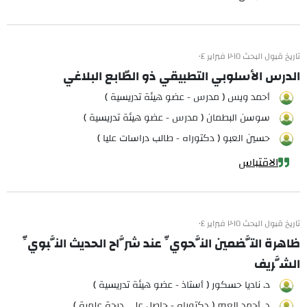
تاريخ قبول البحث ٢٠١٥ فبراير ٠٤
الدرس الأسلوبي التطبيقي ذو الطّابع البلاغي
أحمد ويس ( مدرس - عضو هيئة تدريسية )
سوسن البطمان ( مدرس - عضو هيئة تدريسية )
حسين العبو ( دكتوراه - طالب دراسات عليا )
الاقتباس
تاريخ قبول البحث ٢٠١٥ فبراير ٠٤
ظاهرة التَّضمين النَّحويِّ عند شرَّاح الحديث النَّبويِّ
الشَّريف
د. ناديا حسكور ( أستاذ - عضو هيئة تدريسية )
د. أحمد العمر ( دكتوراه - حاصل على درجة علمية )