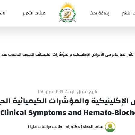
 النشر
إضافة بحث
هيئات التحرير
الان
تأثير الديازيبام في الأعراض الإكلينيكية والمؤشرات الكيميائية الحيوية الدموية عند 
تاريخ قبول البحث ٢٠١٩ فبراير ٢٧
راض الإكلينيكية والمؤشرات الكيميائية الح
n Clinical Symptoms and Hemato-Bioch
سامر الحداد ( دكتوراه - طالب دراسات عليا )