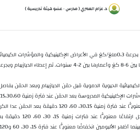
د. عزام العمري ( مدرس - عضو هيئة تدريسية )
تهدف هذه الدراسة إلى تقييم تأثير حقن الديازيبام بجرعة 0،3ملغ/كغ في الأعراض الإ
كلينيكية المدروسة بعد الحقن عند فترة زمنية 15،30،60دقيقة.
ًا عند فترة زمنية 30
،15
دقيقة، أما نشاط كافة الأ