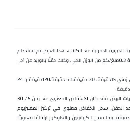
كلينيكية والمؤشرات الكيميائية الحيوية الدموية عند الكلاب، لهذا الغرض تم استخدام
ستة كلاب ذكور بالغة من سلالات محلية تراوحت أوزانها بين 6-8 كغ وأعمارها بين 2-4 سنوات. تم إعطاء الديازيبام وبجرعة 0،3ملغ/كغ من الوزن الحي، وذلك حقنًا بالوريد من أجل
وقد تم تسجيل الأعراض الإكلينيكية والمؤشرات الكيميائية الحيوية الدموية قبل حقن الديازيبام وبعد الحقن بفاصل زمني 15دقيقة، 30 دقيقة،60 دقيقة،120دقيقة و 24
، 60، 120 دقيقة بعد الحقن عدا الكريات البيض فقد كان الانخفاض المعنوي عند زمن 15، 30
نزيمات المدروسة فقد سجل ارتفاعًا معنويًّا عند فترات زمنية 15، 30، 60، 120 دقيقة بعد الحقن. سجل انخفاض معنوي في تركيز المغنيزيوم
والبوتاسيوم والصوديوم عند فترة زمنية 15، 30 دقيقة بينما أظهر الألبومين انخفاضًا معنويًّا عند فترة 15، 30، 60 و120دقيقة بينما سجل الكرياتينين والغلوكوز ارتفاعًا معنويًّا