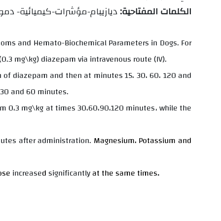
الكلمات المفتاحية:
ديازيبام-مؤشرات-كيميائية- دمو
ptoms and Hemato-Biochemical Parameters in Dogs. For
(0.3 mg\kg) diazepam via intravenous route (IV).
n of diazepam and then at minutes 15
،
30
،
60
،
120 and
30 and 60 minutes.
am 0
،
3 mg\kg at times 30
،
60
،
90
،
120 minutes
،
while the
utes after administration.
Magnesium
،
Potassium and
ose
increase
d
significantly
at the same times
.