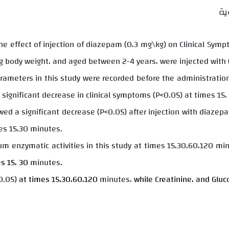
ية
he effect of injection of diazepam (0
،
3 mg\kg) on Clinical Sym
g body weight
،
and aged between 2-4 years
،
were injected with 
ameters in this study were recorded before the administratio
significant decrease in clinical symptoms (P<0.05) at times 15
،
wed a significant decrease (P<0.05) after injection with diazep
es 15
،
30 minutes.
um enzymatic activities in this study at times 15
،
30
،
60
،
120 min
es 15
،
30
minutes
.
<0.05)
at times 15
،
30
،
60
،
120
minutes
،
while Creatinine
،
and Gluc