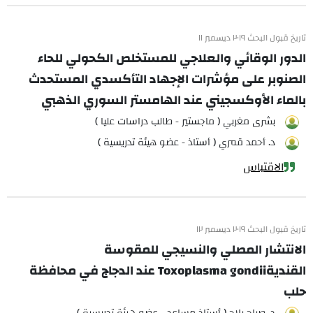
تاريخ قبول البحث ٢٠١٩ ديسمبر ١١
الدور الوقائي والعلاجي للمستخلص الكحولي للحاء
الصنوبر على مؤشرات الإجهاد التأكسدي المستحدث
بالماء الأوكسجيني عند الهامستر السوري الذهبي
بشرى مغربي ( ماجستير - طالب دراسات عليا )
د. أحمد قمري ( أستاذ - عضو هيئة تدريسية )
الاقتباس
تاريخ قبول البحث ٢٠١٩ ديسمبر ١٢
الانتشار المصلي والنسيجي للمقوسة
القنديةToxoplasma gondii عند الدجاج في محافظة
حلب