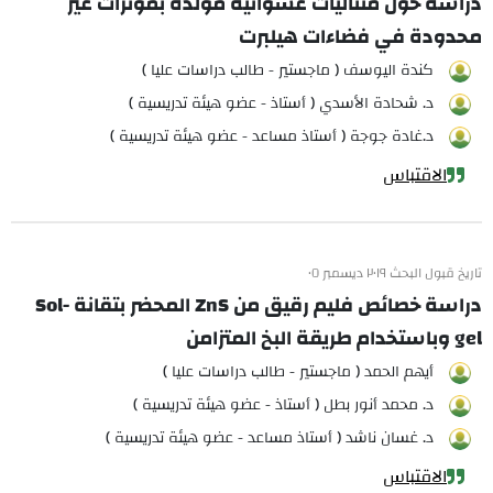
دراسة حول متتاليات عشوائية مولدة بمؤثرات غير
محدودة في فضاءات هيلبرت
كندة اليوسف ( ماجستير - طالب دراسات عليا )
د. شحادة الأسدي ( أستاذ - عضو هيئة تدريسية )
د.غادة جوجة ( أستاذ مساعد - عضو هيئة تدريسية )
الاقتباس
تاريخ قبول البحث ٢٠١٩ ديسمبر ٠٥
دراسة خصائص فليم رقيق من ZnS المحضر بتقانة Sol-
gel وباستخدام طريقة البخ المتزامن
أيهم الحمد ( ماجستير - طالب دراسات عليا )
د. محمد أنور بطل ( أستاذ - عضو هيئة تدريسية )
د. غسان ناشد ( أستاذ مساعد - عضو هيئة تدريسية )
الاقتباس