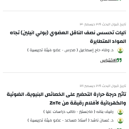
تاريخ قبول البحث ٢٠١٩ ديسمبر ٣٠
آليات تحسس نصف الناقل العضوي (بولي انيلين) تجاه
المواد المتطايرة
د. وفاء حاج إسماعيل ( مدرس - عضو هيئة تدريسية )
الاقتباس
تاريخ قبول البحث ٢٠١٩ ديسمبر ٣١
تأثير درجة حرارة التحضير على الخصائص البنيوية، الضوئية
والكهربائية لأفلام رقيقة من ZnTe
رفيف بنانه ( ماجستير - طالب دراسات عليا )
د. غسان ناشد ( أستاذ مساعد - عضو هيئة تدريسية )