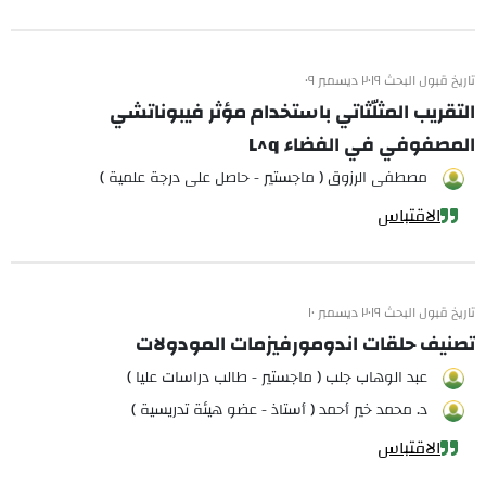
تاريخ قبول البحث ٢٠١٩ ديسمبر ٠٩
التقريب المثلّثاتي باستخدام مؤثر فيبوناتشي
المصفوفي في الفضاء L^q
مصطفى الرزوق ( ماجستير - حاصل على درجة علمية )
الاقتباس
تاريخ قبول البحث ٢٠١٩ ديسمبر ١٠
تصنيف حلقات اندومورفيزمات المودولات
عبد الوهاب جلب ( ماجستير - طالب دراسات عليا )
د. محمد خير أحمد ( أستاذ - عضو هيئة تدريسية )
الاقتباس