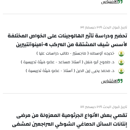
الاقتباس
تاريخ قبول البحث ٢٠١٩ ديسمبر ٣١
تحضير ودراسة تأثير الهالوجينات على الخواص المختلفة
لأسس شيف المشتقة من المركب 4-أمينوأنتبيرين
خديجه أوسطه ( ماجستير - طالب دراسات عليا )
د. طموح أبو هلال ( أستاذ مساعد - عضو هيئة تدريسية )
د. محمد يحيى زين الدين ( أستاذ - عضو هيئة تدريسية )
الاقتباس
تاريخ قبول البحث ٢٠١٩ ديسمبر ٣١
تقصي بعض الأنواع الجرثومية المعزولة من مرضى
إنتانات السائل الدماغي الشوكي المراجعين لمشفى