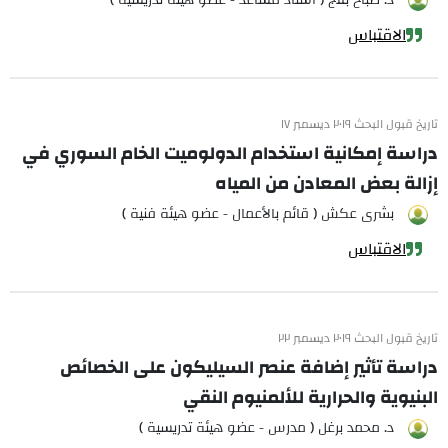
د. صباح بلاج ( أستاذ مساعد - عضو هيئة تدريسية )
الاقتباس
تاريخ قبول البحث ٢٠١٩ ديسمبر ١٧
دراسة إمكانية استخدام الدولوميت الخام السوري في
إزالة بعض المعادن من المياه
بشرى عكش ( قائم بالأعمال - عضو هيئة فنية )
الاقتباس
تاريخ قبول البحث ٢٠١٩ ديسمبر ٢٢
دراسة تأثير إضافة عنصر السيليكون على الخصائص
البنيوية والحرارية للألمنيوم النقي
د. محمد برغل ( مدرس - عضو هيئة تدريسية )