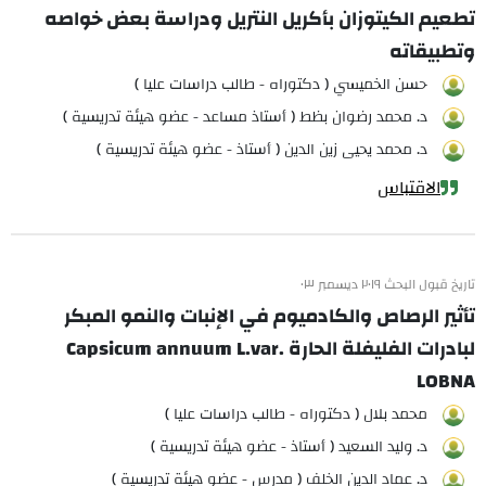
تطعيم الكيتوزان بأكريل النتريل ودراسة بعض خواصه
وتطبيقاته
حسن الخميسي ( دكتوراه - طالب دراسات عليا )
د. محمد رضوان بظط ( أستاذ مساعد - عضو هيئة تدريسية )
د. محمد يحيى زين الدين ( أستاذ - عضو هيئة تدريسية )
الاقتباس
تاريخ قبول البحث ٢٠١٩ ديسمبر ٠٣
تأثير الرصاص والكادميوم في الإنبات والنمو المبكر
لبادرات الفليفلة الحارة Capsicum annuum L.var.
LOBNA
محمد بلال ( دكتوراه - طالب دراسات عليا )
د. وليد السعيد ( أستاذ - عضو هيئة تدريسية )
د. عماد الدين الخلف ( مدرس - عضو هيئة تدريسية )