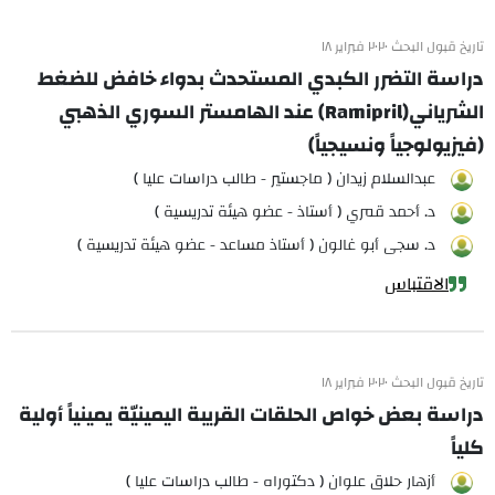
تاريخ قبول البحث ٢٠٢٠ فبراير ١٨
دراسة التضرر الكبدي المستحدث بدواء خافض للضغط
الشرياني(Ramipril) عند الهامستر السوري الذهبي
(فيزيولوجياً ونسيجياً)
عبدالسلام زيدان ( ماجستير - طالب دراسات عليا )
د. أحمد قمري ( أستاذ - عضو هيئة تدريسية )
د. سجى أبو غالون ( أستاذ مساعد - عضو هيئة تدريسية )
الاقتباس
تاريخ قبول البحث ٢٠٢٠ فبراير ١٨
دراسة بعض خواص الحلقات القريبة اليمينيّة يمينياً أولية
كلياً
أزهار حلاق علوان ( دكتوراه - طالب دراسات عليا )