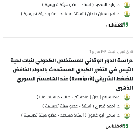
د. وليد السعيد ( أستاذ - عضو هيئة تدريسية )
د.زاهر سمان طحان ( أستاذ مساعد - عضو هيئة تدريسية )
الاقتباس
تاريخ قبول البحث ٢٠٢٠ فبراير ١٦
دراسة الدور الوقائي للمستخلص الكحولي لنبات لحية
التيس في التضرر الكبدي المستحدث بالدواء الخافض
للضغط الشرياني(Ramipril) عند الهامستر السوري
الذهبي
عبدالسلام زيدان ( ماجستير - طالب دراسات عليا )
د. أحمد قمري ( أستاذ - عضو هيئة تدريسية )
د. سجى أبو غالون ( أستاذ مساعد - عضو هيئة تدريسية )
الاقتباس