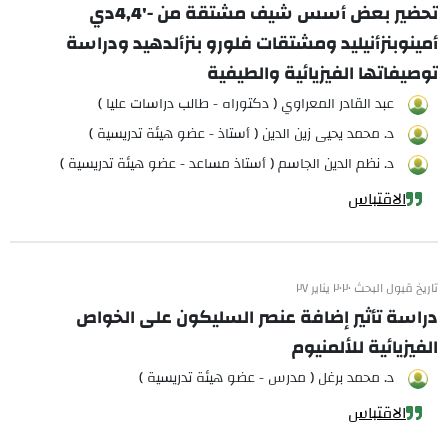
تحضير بعض أسس شيف مشتقة من -'4,4دي
أمينوبنزأنيليد ومشتقات فلورو بنزألدهيد ودراسة
توصيفاتها الفيزيائية والطيفية
عبد القادر المعراوي ( دكتوراه - طالب دراسات عليا )
د. محمد يحيى زين الدين ( أستاذ - عضو هيئة تدريسية )
د. نظم الدين الجاسم ( أستاذ مساعد - عضو هيئة تدريسية )
الاقتباس
تاريخ قبول البحث ٢٠٢٠ يناير ٢٧
دراسة تأثير إضافة عنصر السليكون على الخواص
الفيزيائية للألمنيوم
د. محمد برغل ( مدرس - عضو هيئة تدريسية )
الاقتباس