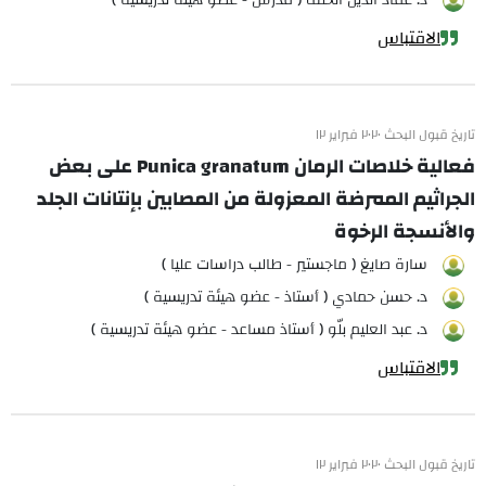
د. عماد الدين الخلف ( مدرس - عضو هيئة تدريسية )
الاقتباس
تاريخ قبول البحث ٢٠٢٠ فبراير ١٢
فعالية خلاصات الرمان Punica granatum على بعض
الجراثيم الممرضة المعزولة من المصابين بإنتانات الجلد
والأنسجة الرخوة
سارة صايغ ( ماجستير - طالب دراسات عليا )
د. حسن حمادي ( أستاذ - عضو هيئة تدريسية )
د. عبد العليم بلّو ( أستاذ مساعد - عضو هيئة تدريسية )
الاقتباس
تاريخ قبول البحث ٢٠٢٠ فبراير ١٢