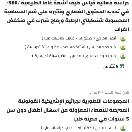
دراسة فعالية قياس طيف أشعة غاما الطبيعية /SGR/
في تحديد المحتوى الغضاري وتأثيره على قيم المسامية
المحسوبة لتشكيلتي الرطبة ورماح شيرت في منخفض
الفرات
أيمن الجرذي ( دكتوراه - طالب دراسات عليا )
د. محمد الدريس ( أستاذ مساعد - عضو هيئة تدريسية )
د. محمود الحموي ( مدرس - عضو هيئة تدريسية )
الاقتباس
تاريخ قبول البحث ٢٠٢٠ فبراير ١٣
المجموعات التطورية لجراثيم الإشريكية القولونية
الممرضة للأمعاء المعزولة من اسهال أطفال دون سن
5 سنوات في مدينة حلب
أحمد حمصي ( دكتوراه - طالب دراسات عليا )