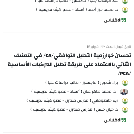
عبد الوهاب جلب ( ماجستير - طالب دراسات عليا )
د. محمد خير أحمد ( أستاذ - عضو هيئة تدريسية )
الاقتباس
تاريخ قبول البحث ٢٠٢٠ فبراير ١٧
تحسين خوارزمية التحليل التوافقي/CA/ في التصنيف
الثنائي بالاعتماد على طريقة تحليل المركبات الأساسية
/PCA/
براء شحرور ( ماجستير - طالب دراسات عليا )
د. محمد طاهر عنان ( أستاذ - عضو هيئة تدريسية )
آية خانطوماني ( مدرس متمرن - عضو هيئة تدريسية )
د. حيان حسن ( مدرس متمرن - عضو هيئة تدريسية )
الاقتباس