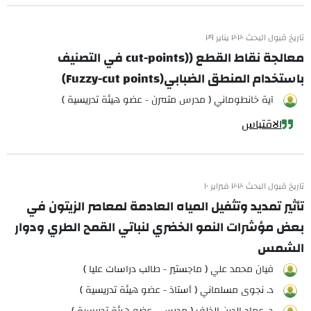
تاريخ قبول البحث ٢٠٢٠ يناير ٢٩
معالجة نقاط القطع ((cut-points في التصنيف
باستخدام المنطق الضبابي(Fuzzy-cut points)
آية خانطوماني ( مدرس متمرن - عضو هيئة تدريسية )
الاقتباس
تاريخ قبول البحث ٢٠٢٠ فبراير ١٠
تأثير تمديد وتثفيل المياه العادمة لمعاصر الزيتون في
بعض مؤشرات النمو الخضري لنباتي القمح الطري ودوار
الشمس
فيان محمد علي ( ماجستير - طالب دراسات عليا )
د. نجوى مسلماني ( أستاذ - عضو هيئة تدريسية )