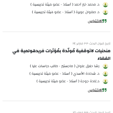
د. محمد خير أحمد ( أستاذ - عضو هيئة تدريسية )
د. صفوان عويرة ( أستاذ - عضو هيئة تدريسية )
الاقتباس
تاريخ قبول البحث ٢٠٢٠ فبراير ٢٤
منحنيات لاتوقفية مُولّدة بمُؤثرات فريدهولمية في
الفضاء
رشا حلاق علوان ( ماجستير - طالب دراسات عليا )
د. شحادة الأسدي ( أستاذ - عضو هيئة تدريسية )
د.غادة جوجة ( أستاذ - عضو هيئة تدريسية )
الاقتباس
تاريخ قبول البحث ٢٠٢٠ فبراير ٢٦