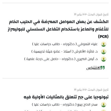
تاريخ قبول البحث ٢٠٢٠ يناير ١٩
الكشف عن بعض العوامل الممرضة في الحليب الخام
للأغنام والماعز باستخدام التفاعل السلسلي للبوليمراز
(PCR)
علياء النعوفي ( دكتوراه - طالب دراسات عليا )
د. فائزة الأطرش ( أستاذ - عضو هيئة تدريسية )
د. أيمن المريري ( دكتوراه - حاصل على درجة علمية )
الاقتباس
تاريخ قبول البحث ٢٠٢٠ يناير ١٩
تبولوجيا على جبر تتعلق بالمثاليات الأولية فيه
سحر الحاج ربيع ( دكتوراه - طالب دراسات عليا )