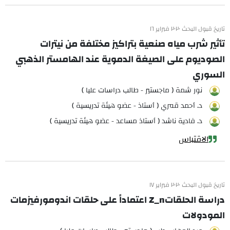
تاريخ قبول البحث ٢٠٢٠ فبراير ١٦
تأثير شرب مياه صنعية بتراكيز مختلفة من نيترات
الصوديوم على الصيغة الدموية عند الهامستر الذهبي
السوري
نور شمة ( ماجستير - طالب دراسات عليا )
د. أحمد قمري ( أستاذ - عضو هيئة تدريسية )
د. فادية ناشد ( أستاذ مساعد - عضو هيئة تدريسية )
الاقتباس
تاريخ قبول البحث ٢٠٢٠ فبراير ١٧
دراسة الحلقاتZ_n اعتماداً على حلقات اندومورفيزمات
المودولات