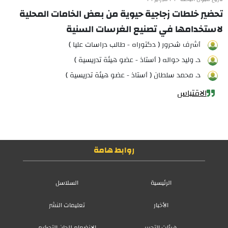
تحضير خلطات زجاجية حيوية من بعض الخامات المحلية
لاستخدامها في تصنيع الغرسات السنية
أشرف شحرور ( دكتوراه - طالب دراسات عليا )
د. وليد حواله ( أستاذ - عضو هيئة تدريسية )
د. محمد سلطان ( أستاذ - عضو هيئة تدريسية )
الاقتباس
روابط هامة
الرئيسية
السلاسل
الأخبار
تعليمات النشر
هيئات التحرير
الانضمام للجان التحكيم