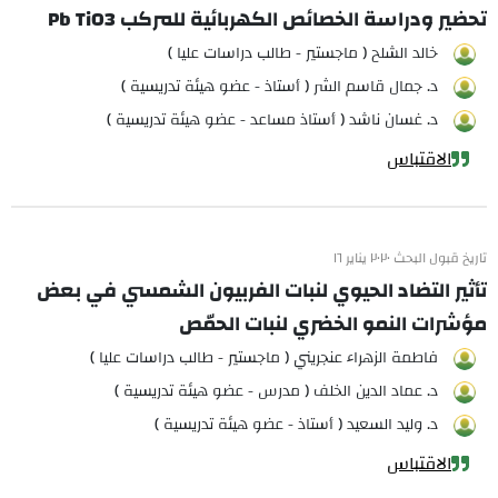
تحضير ودراسة الخصائص الكهربائية للمركب Pb TiO3
خالد الشلح ( ماجستير - طالب دراسات عليا )
د. جمال قاسم الشر ( أستاذ - عضو هيئة تدريسية )
د. غسان ناشد ( أستاذ مساعد - عضو هيئة تدريسية )
الاقتباس
تاريخ قبول البحث ٢٠٢٠ يناير ١٦
تأثير التضاد الحيوي لنبات الفربيون الشمسي في بعض
مؤشرات النمو الخضري لنبات الحمّص
فاطمة الزهراء عنجريني ( ماجستير - طالب دراسات عليا )
د. عماد الدين الخلف ( مدرس - عضو هيئة تدريسية )
د. وليد السعيد ( أستاذ - عضو هيئة تدريسية )
الاقتباس