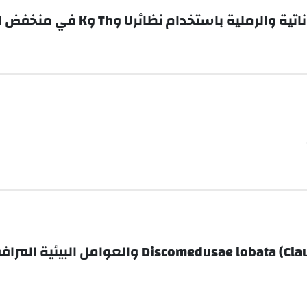
 نظائرU وTh وK في منخفض الفرات- شرق سوريا
بعض المعطيات البيوكيميائية للنوع ta (Claus, 1877