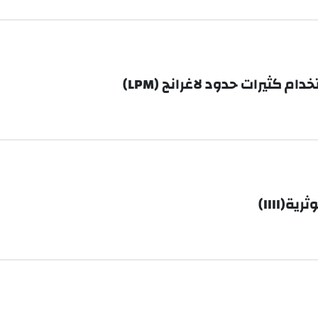
كثيرات حدود لاغرانج (LPM)
ة(IIII)