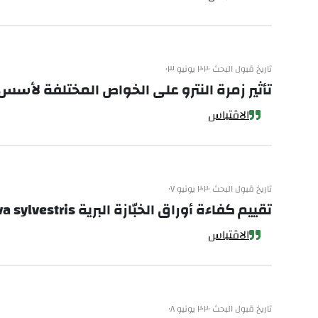
تاريخ قبول البحث ٢٠٢٠ يونيو ٠٣
تأثير زمرة النترو على الخواص المختلفة لأسس شيف المشتقة
الاقتباس
تاريخ قبول البحث ٢٠٢٠ يونيو ٠٧
تقييم كفاءة أوراق الخبّازة البرية Malva sylvestris وقشور حبوب القمح Triticum aestivum كمخثرات طبيعية في معالجة المياه
الاقتباس
تاريخ قبول البحث ٢٠٢٠ يونيو ٠٨