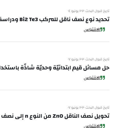
تاريخ قبول البحث ٢٠٢٠ يونيو ٠٤
تحديد نوع نصف ناقل للمركب Bi2 Te3 ودراسة خصائصه الكهربائية
الاقتباس
تاريخ قبول البحث ٢٠٢٠ يونيو ٠٧
حل مسائل قيم ابتدائيّة وحديّة شاذّة باستخدام 
الاقتباس
تاريخ قبول البحث ٢٠٢٠ يونيو ٠٧
تحويل نصف الناقل ZnO من النوع n إلى نصف ناقل ZnO من النوع p ودراسة خصائصه الضوئية والكهربائية
الاقتباس