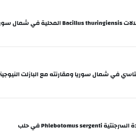
ريتاسي في شمال سوريا ومقارنته مع البازلت النيوج