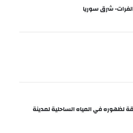
Discomedusae loba) والعوامل البيئية المرافقة لظهوره في المياه الساحلية لمدينة