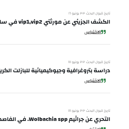
تاريخ قبول البحث ٢٠٢٠ يونيو ١٦
الكشف الجزيئي عن مورثتي vip1,vip2 في سلالات Bacillus thuringiensis المحلية في شمال سورية
الاقتباس
تاريخ قبول البحث ٢٠٢٠ يونيو ١٧
دراسة بتروغرافية وجيوكيميائية للبازلت الك
الاقتباس
تاريخ قبول البحث ٢٠٢٠ يونيو ١٨
التحري عن جراثيم Wolbachia spp. في الفاصدة السرجنتية Phlebotomus sergenti في حلب