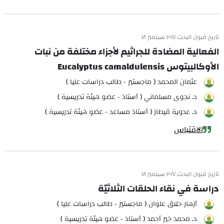
تاريخ قبول البحث ٢٠١٧ سبتمبر ١٨
الفعالية المضادة للجراثيم لأجزاء مختلفة من نبات
الأوكالبيتوس Eucalyptus camaldulensis
عثمان المحمد ( ماجستير - طالب دراسات عليا )
د. نجوى مسلماني ( أستاذ - عضو هيئة تدريسية )
د. عدوية قيطاز ( أستاذ مساعد - عضو هيئة تدريسية )
الاقتباس
تاريخ قبول البحث ٢٠١٧ سبتمبر ١٨
دراسة في نقاء الحلقات الثلاثيّة
أزهار حلاق علوان ( ماجستير - طالب دراسات عليا )
د. محمد خير أحمد ( أستاذ - عضو هيئة تدريسية )