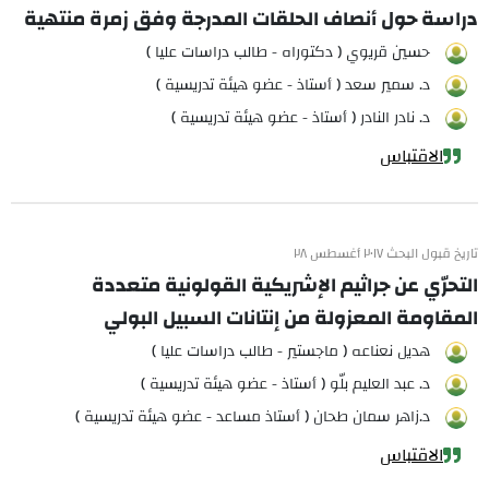
دراسة حول أنصاف الحلقات المدرجة وفق زمرة منتهية
حسين قريوي ( دكتوراه - طالب دراسات عليا )
د. سمير سعد ( أستاذ - عضو هيئة تدريسية )
د. نادر النادر ( أستاذ - عضو هيئة تدريسية )
الاقتباس
تاريخ قبول البحث ٢٠١٧ أغسطس ٢٨
التحرّي عن جراثيم الإشريكية القولونية متعددة
المقاومة المعزولة من إنتانات السبيل البولي
هديل نعناعه ( ماجستير - طالب دراسات عليا )
د. عبد العليم بلّو ( أستاذ - عضو هيئة تدريسية )
د.زاهر سمان طحان ( أستاذ مساعد - عضو هيئة تدريسية )
الاقتباس