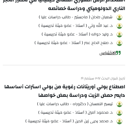
الناري الدولوميتي ودراسة خصائصه
شعبان طحان ( ماجستير - طالب دراسات عليا )
د. عبد الله وتي ( أستاذ - عضو هيئة تدريسية )
د. وليد حواله ( أستاذ - عضو هيئة تدريسية )
د. صلاح الحاج عمر ( أستاذ - عضو هيئة تدريسية )
الاقتباس
تاريخ قبول البحث ٢٠١٧ سبتمبر ١٩
اصطناع بولي أوريتانات رغوية من بولي استرات أساسها
دايمر حمض الزيت ودراسة بعض خواصها
تيسير النعسان ( دكتوراه - طالب دراسات عليا )
د. محمود أمين ( أستاذ - عضو هيئة تدريسية )
د. محمد يحيى زين الدين ( أستاذ - عضو هيئة تدريسية )