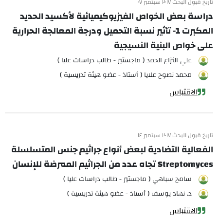
تاريخ قبول البحث ٢٠١٧ سبتمبر ٠٧
دراسة بعض الخواص الفيزيوكيميائية لأكسيد الحديد
المكبرت 1- تأثير نسبة التحميل ودرجة المعالجة الحرارية
على خواص البنية النسيجية
علي النزاع الحمد ( ماجستير - طالب دراسات عليا )
محمد نصوح علايا ( أستاذ - عضو هيئة تدريسية )
الاقتباس
تاريخ قبول البحث ٢٠١٧ سبتمبر ١٤
الفعالية التضادية لبعض أنواع جراثيم جنس المتسلسلة
Streptomyces تجاه عدد من الجراثيم الممرضة للإنسان
سامح سباهي ( ماجستير - طالب دراسات عليا )
د. نهاد يوسف ( أستاذ - عضو هيئة تدريسية )
الاقتباس