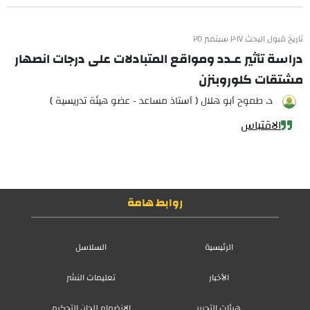
تاريخ قبول البحث ٢٠١٧ سبتمبر ٢٥
دراسة تأثير عـدد ومواقع المتبادلات على درجات انصهار
مشتقات كلوروبنزن
د. طموح أبو هلال ( أستاذ مساعد - عضو هيئة تدريسية )
الاقتباس
روابط هامة
الرئيسية
السلاسل
الأخبار
تعليمات النشر
هيئات التحرير
الانضمام للجان التحكيم