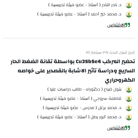
د. نادر النادر ( أستاذ - عضو هيئة تدريسية )
د. محمد خير أحمد ( أستاذ - عضو هيئة تدريسية )
الاقتباس
تاريخ قبول البحث ٢٠١٧ سبتمبر ٢٥
تحضير المركب Cu3SbSe4 بواسطة تقانة الضغط الحار
السريع ودراسة تأثير الاشابة بالقصدير على خواصه
الكهروحراري
بتول ضباع ( دكتوراه - طالب دراسات عليا )
فاطمة سروجي ( أستاذ - عضو هيئة تدريسية )
د. محمد برغل ( مدرس - عضو هيئة تدريسية )
د. محمد أنور بطل ( أستاذ - عضو هيئة تدريسية )
الاقتباس