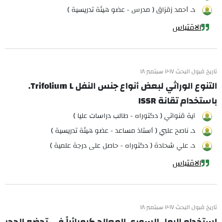
د. أحمد زقزاق ( مدرس - عضو هيئة تدريسية )
الاقتباس
تاريخ قبول البحث ٢٠١٧ سبتمبر ١٨
التنوع الوراثي لبعض أنواع جنس النفل Trifolium L.
باستخدام تقانة ISSR
آية قنواتي ( دكتوراه - طالب دراسات عليا )
د. ناصح علبي ( أستاذ مساعد - عضو هيئة تدريسية )
د. علي شحادة ( دكتوراه - حاصل على درجة علمية )
الاقتباس
تاريخ قبول البحث ٢٠١٧ سبتمبر ١٨
استخدام الرمل السوري المعالج كيميائياً في تحضير الحجر