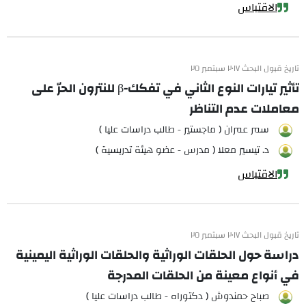
الاقتباس
تاريخ قبول البحث ٢٠١٧ سبتمبر ٢٥
تأثير تيارات النوع الثاني في تفكك-β للنترون الحرّ على
معاملات عدم التناظر
سمر عمران ( ماجستير - طالب دراسات عليا )
د. تيسير معلا ( مدرس - عضو هيئة تدريسية )
الاقتباس
تاريخ قبول البحث ٢٠١٧ سبتمبر ٢٥
دراسة حول الحلقات الوراثية والحلقات الوراثية اليمينية
في أنواع معينة من الحلقات المدرجة
صباح حمندوش ( دكتوراه - طالب دراسات عليا )