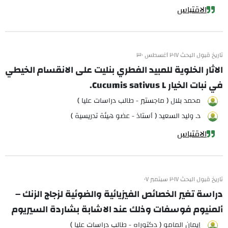
الاقتباس
تاريخ قبول البحث ٢٠١٧ أغسطس ٣٠
الاثار الخلوية للمبيد الفطري بنليت على الانقسام الخيطي
في نبات الخيار Cucumis sativus L.
محمد بلال ( ماجستير - طالب دراسات عليا )
د. وليد السعيد ( أستاذ - عضو هيئة تدريسية )
الاقتباس
تاريخ قبول البحث ٢٠١٧ سبتمبر ٠٧
دراسة تغير الخصائص الفيزيائية والضوئية لزجاج الزنك –
ألمنيوم فوسفات وذلك عند الاشابة بشاردة السيريوم
إيمان المامو ( دكتوراه - طالب دراسات عليا )