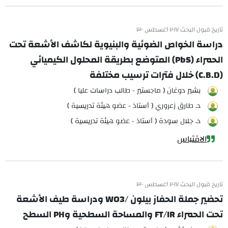
تاريخ قبول البحث ٢٠١٧ أغسطس ٣٠
دراسة الخواص الضوئية والبنيوية لكاشف الأشعة تحت
الحمراء (PbS) المتوضع بطريقة المحلول الكيميائي
(C.B.D) خلال فترات ترسيب مختلفة
بشير دوغان ( ماجستير - طالب دراسات عليا )
د. طارق زعروري ( أستاذ - عضو هيئة تدريسية )
د. جلال سودة ( أستاذ - عضو هيئة تدريسية )
الاقتباس
تاريخ قبول البحث ٢٠١٧ أغسطس ٣٠
تحضير جملة الحفاز بيلون /WO3 ودراسة طيف الأشعة
تحت الحمراء FT/IR والمساحة السطحية وPH السطح