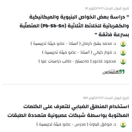
تاريخ قبول البحث ٢٠١٦ أكتوبر ١٧
" دراسة بعض الخواص البنيوية والميكانيكية
والكهربائية للخلائط الثلاثية (Pb-Sb-Sn) المتصلّبة
بسرعة فائقة "
د. محمد بشير كرمان ( أستاذ - عضو هيئة تدريسية )
د. فواز كيالي ( أستاذ - عضو هيئة تدريسية )
محمود فاعور ( ماجستير - طالب دراسات عليا )
الاقتباس
تاريخ قبول البحث ٢٠١٦ أكتوبر ٢٣
استخدام المنطق الضبابي للتعرف على الكلمات
المكتوبة بواسطة شبكات عصبونية متعددة الطبقات
د. موفق قباوة ( مدرس - عضو هيئة تدريسية )