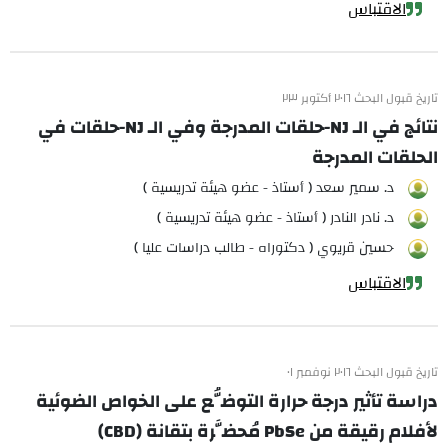
الاقتباس
تاريخ قبول البحث ٢٠١٦ أكتوبر ٢٣
نتائج في الـ NJ-حلقات المدرجة وفي الـ NJ-حلقات في
الحلقات المدرجة
د. سمير سعد ( أستاذ - عضو هيئة تدريسية )
د. نادر النادر ( أستاذ - عضو هيئة تدريسية )
حسين قريوي ( دكتوراه - طالب دراسات عليا )
الاقتباس
تاريخ قبول البحث ٢٠١٦ نوفمبر ٠١
دراسة تأثير درجة حرارة التوضُّع على الخواص الضوئية
لأفلام رقيقة من PbSe مُحضَّرة بتقانة (CBD)