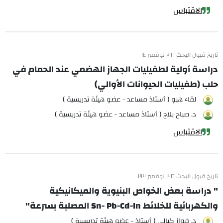
الاقتباس
تاريخ قبول البحث ٢٠١٦ نوفمبر ١٤
دراسة أولية لطفيليات الجهاز الهضمي عند الحمام في
حلب (طفيليات الحيوانات الأوالي)
لقاء هبو ( أستاذ مساعد - عضو هيئة تدريسية )
د. صباح بلاج ( أستاذ مساعد - عضو هيئة تدريسية )
الاقتباس
تاريخ قبول البحث ٢٠١٦ نوفمبر ٢٣
" دراسة بعض الخواص البنيوية والميكانيكية
والكهربائية للخلائط Sn- Pb-Cd-In المصلبة بسرعة"
د. فواز كيالي ( أستاذ - عضو هيئة تدريسية )