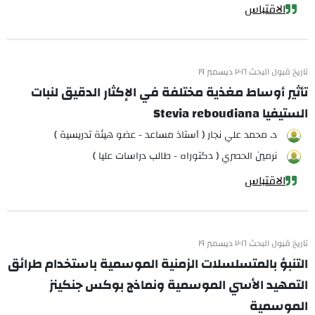
الاقتباس
تاريخ قبول البحث ٢٠١٦ ديسمبر ١٩
تأثير أوساط مغذية مختلفة في الإكثار الدقيق لنبات
الستيفيا Stevia reboudiana
د. محمد علي نجار ( أستاذ مساعد - عضو هيئة تدريسية )
نرمين الحصري ( دكتوراه - طالب دراسات عليا )
الاقتباس
تاريخ قبول البحث ٢٠١٦ ديسمبر ١٩
التنبؤ بالمتسلسلات الزمنية الموسمية باستخدام طرائق
التمهيد الأسي الموسمية ونماذج بوكس جنكينز
الموسمية