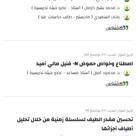
د. محمد بشير كرمان ( أستاذ - عضو هيئة تدريسية )
رهف السعيدي ( ماجستير - طالب دراسات عليا )
الاقتباس
تاريخ قبول البحث ٢٠١٦ نوفمبر ٢٣
اصطناع وخواص حموض N- فنيل مالي أميد
د. محمود أمين ( أستاذ مساعد - عضو هيئة تدريسية )
الاقتباس
تاريخ قبول البحث ٢٠١٦ نوفمبر ٢٧
تحسين مقدر الطيف لسلسلة زمنية من خلال تحليل
أطياف أجزائها