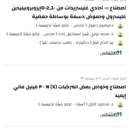
اصطناع α- أحادي غليسريدات من -O-2,1إيزوبروبيليدين
غليسرول وحموض دسمة بوساطة حمضية
د.ابراهيم دعبول ( مدرس - عضو هيئة تدريسية )
د. محمد نوري شيخ اسماعيل زاده ( مدرس - عضو هيئة تدريسية )
زيد الحاج قنبر ( دكتوراه - طالب دراسات عليا )
الاقتباس
تاريخ قبول البحث ٢٠١٦ ديسمبر ٢٩
اصطناع وخواص بعض المركبات (X) P - N فينيل مالي
إيميد
د. محمود أمين ( أستاذ - عضو هيئة تدريسية )
الاقتباس