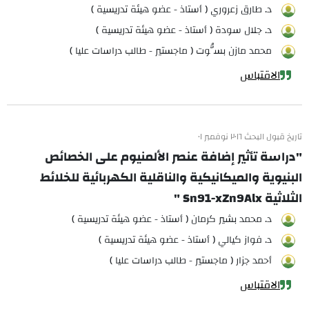
د. طارق زعروري ( أستاذ - عضو هيئة تدريسية )
د. جلال سودة ( أستاذ - عضو هيئة تدريسية )
محمد مازن بسُّوت ( ماجستير - طالب دراسات عليا )
الاقتباس
تاريخ قبول البحث ٢٠١٦ نوفمبر ٠١
"دراسة تأثير إضافة عنصر الألمنيوم على الخصائص
البنيوية والميكانيكية والناقلية الكهربائية للخلائط
الثلاثية Sn91-xZn9Alx "
د. محمد بشير كرمان ( أستاذ - عضو هيئة تدريسية )
د. فواز كيالي ( أستاذ - عضو هيئة تدريسية )
أحمد جزار ( ماجستير - طالب دراسات عليا )
الاقتباس