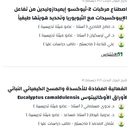
تاريخ قبول البحث ٢٠١٦ ديسمبر ٠٨
اصطناع مركبات 2-ثيوكسو إيميدازوليدين من تفاعل
الإيبوكسيدات مع الثيويوريا وتحديد هويتها طيفياً
د. صالح القادري ( أستاذ - عضو هيئة تدريسية )
د. آني ترسكيان ( أستاذ - عضو هيئة تدريسية )
علي قناعة ( ماجستير - طالب دراسات عليا )
الاقتباس
تاريخ قبول البحث ٢٠١٦ ديسمبر ١٢
الفعالية المضادة للأكسدة والمسح الكيميائي النباتي
لأوراق الأوكاليبتوس Eucalyptus camaldulensis
د. نجوى مسلماني ( أستاذ - عضو هيئة تدريسية )
د. عدوية قيطاز ( أستاذ مساعد - عضو هيئة تدريسية )
عثمان المحمد ( ماجستير - طالب دراسات عليا )