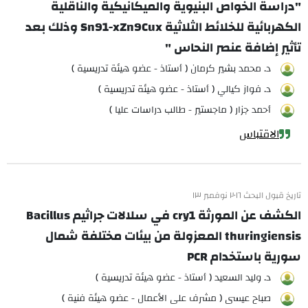
"دراسة الخواص البنيوية والميكانيكية والناقلية
الكهربائية للخلائط الثلاثية Sn91-xZn9Cux وذلك بعد
تأثير إضافة عنصر النحاس "
د. محمد بشير كرمان ( أستاذ - عضو هيئة تدريسية )
د. فواز كيالي ( أستاذ - عضو هيئة تدريسية )
أحمد جزار ( ماجستير - طالب دراسات عليا )
الاقتباس
تاريخ قبول البحث ٢٠١٦ نوفمبر ١٣
الكشف عن المورثة cry1 في سلالات جراثيم Bacillus
thuringiensis المعزولة من بيئات مختلفة شمال
سورية باستخدام PCR
د. وليد السعيد ( أستاذ - عضو هيئة تدريسية )
صباح عيسى ( مشرف على الأعمال - عضو هيئة فنية )