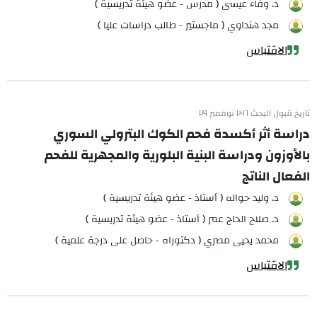
د. وفاء عيسى ( مدرس - عضو هيئة تدريسية )
مجد هنداوي ( ماجستير - طالب دراسات عليا )
الاقتباس
تاريخ قبول البحث ٢٠١٦ نوفمبر ٢٩
دراسة أثر أكسدة فحم الكوك البترولي السوري
بالأوزون ودراسة البنية البلورية والمجهرية للفحم
الفعال الناتج
د. وليد حواله ( أستاذ - عضو هيئة تدريسية )
د. صلاح الحاج عمر ( أستاذ - عضو هيئة تدريسية )
محمد يحيى مصري ( دكتوراه - حاصل على درجة علمية )
الاقتباس