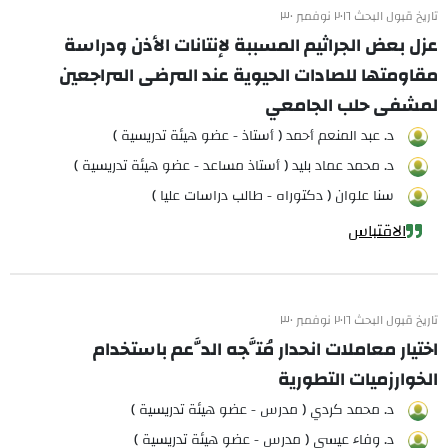
تاريخ قبول البحث ٢٠١٦ نوفمبر ٣٠
عزل بعض الجراثيم المسببة لإنتانات الأذن ودراسة
مقاومتها للصادات الحيوية عند المرضى المراجعين
لمشفى حلب الجامعي
د. عبد المنعم أحمد ( أستاذ - عضو هيئة تدريسية )
د. محمد عماد بليد ( أستاذ مساعد - عضو هيئة تدريسية )
سنا علوان ( دكتوراه - طالب دراسات عليا )
الاقتباس
تاريخ قبول البحث ٢٠١٦ نوفمبر ٣٠
اختيار معاملات انحدار مُتَّجه الدَّعم باستخدام
الخوارزميات التطورية
د. محمد كردي ( مدرس - عضو هيئة تدريسية )
د. وفاء عيسى ( مدرس - عضو هيئة تدريسية )