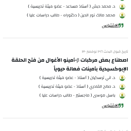
د. محمد دبش ( أستاذ مساعد - عضو هيئة تدريسية )
محمد مالك نور الدين ( دكتوراه - طالب دراسات عليا )
الاقتباس
تاريخ قبول البحث ٢٠١٦ نوفمبر ٣٠
اصطناع بعض مركبات β-أمينو الأغوال من فتح الحلقة
الإبوكسيدية بأمينات فعالة حيوياً
د. آني ترسكيان ( أستاذ - عضو هيئة تدريسية )
د. صالح القادري ( أستاذ - عضو هيئة تدريسية )
باسل موسى ( ماجستير - طالب دراسات عليا )
الاقتباس