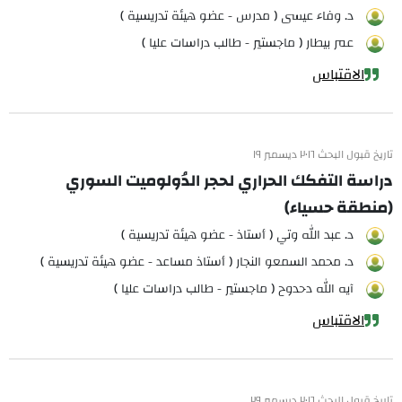
د. وفاء عيسى ( مدرس - عضو هيئة تدريسية )
عمر بيطار ( ماجستير - طالب دراسات عليا )
الاقتباس
تاريخ قبول البحث ٢٠١٦ ديسمبر ١٩
دراسة التفكك الحراري لحجر الدُولوميت السوري
(منطقة حسياء)
د. عبد الله وتي ( أستاذ - عضو هيئة تدريسية )
د. محمد السمعو النجار ( أستاذ مساعد - عضو هيئة تدريسية )
آيه الله دحدوح ( ماجستير - طالب دراسات عليا )
الاقتباس
تاريخ قبول البحث ٢٠١٦ ديسمبر ٢٩