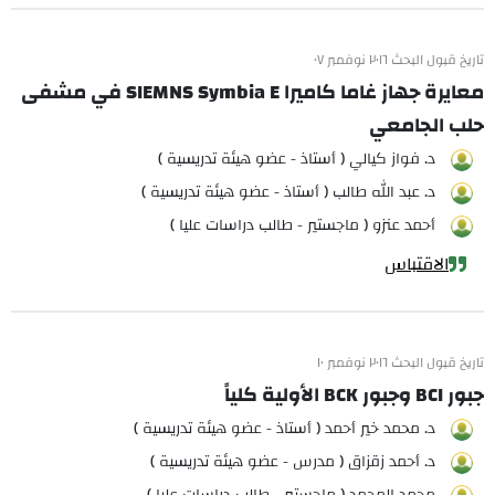
تاريخ قبول البحث ٢٠١٦ نوفمبر ٠٧
معايرة جهاز غاما كاميرا SIEMNS Symbia E في مشفى
حلب الجامعي
د. فواز كيالي ( أستاذ - عضو هيئة تدريسية )
د. عبد الله طالب ( أستاذ - عضو هيئة تدريسية )
أحمد عنزو ( ماجستير - طالب دراسات عليا )
الاقتباس
تاريخ قبول البحث ٢٠١٦ نوفمبر ١٠
جبور BCI وجبور BCK الأولية كلياً
د. محمد خير أحمد ( أستاذ - عضو هيئة تدريسية )
د. أحمد زقزاق ( مدرس - عضو هيئة تدريسية )