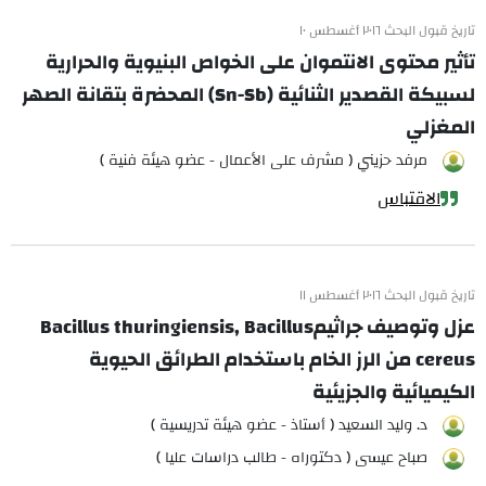
تاريخ قبول البحث ٢٠١٦ أغسطس ١٠
تأثير محتوى الانتموان على الخواص البنيوية والحرارية
لسبيكة القصدير الثنائية (Sn-Sb) المحضرة بتقانة الصهر
المغزلي
مرفد حزيني ( مشرف على الأعمال - عضو هيئة فنية )
الاقتباس
تاريخ قبول البحث ٢٠١٦ أغسطس ١١
عزل وتوصيف جراثيمBacillus thuringiensis, Bacillus
cereus من الرز الخام باستخدام الطرائق الحيوية
الكيميائية والجزيئية
د. وليد السعيد ( أستاذ - عضو هيئة تدريسية )
صباح عيسى ( دكتوراه - طالب دراسات عليا )