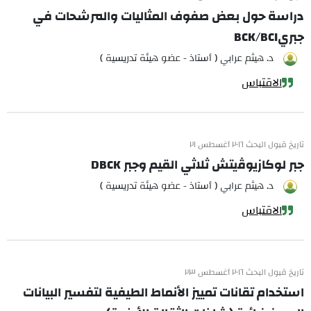
دراسة حول بعض صفوف المثاليات والمرشحات في
جبريBCK/BCI
د. هيثم عرابي ( أستاذ - عضو هيئة تدريسية )
الاقتباس
تاريخ قبول البحث ٢٠١٦ أغسطس ٢١
جبر لوكازيوﭬيتش ثلاثي القيم وجبر DBCK
د. هيثم عرابي ( أستاذ - عضو هيئة تدريسية )
الاقتباس
تاريخ قبول البحث ٢٠١٦ أغسطس ٢٣
استخدام تقانات تمييز الأنماط الطيفية لتفسير البيانات