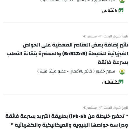
مجد هنداوي ( ماجستير - طالب دراسات عليا )
الاقتباس
تاريخ قبول البحث ٢٠١٦ سبتمبر ٠٤
تأثير إضافة بعض العناصر المعدنية على الخواص
الفيزيائية للخليطة (Sn91Zn9) والمحضرة بتقانة التصلب
بسرعة فائقة
سمير خضور ( قائم بالأعمال - عضو هيئة فنية )
الاقتباس
تاريخ قبول البحث ٢٠١٦ سبتمبر ٠٤
" تحضير خليطة من Pb-Sb)) بطريقة التبريد بسرعة فائقة
ودراسة خواصها البنيوية والميكانيكية والكهربائية "