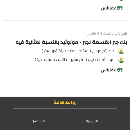
الاقتباس
تاريخ قبول البحث ٢٠١٦ أكتوبر ١٣
بناء جبر القسمة لجبر - مونوئيد بالنسبة لمثالية فيه
د. هيثم عرابي ( أستاذ - عضو هيئة تدريسية )
عبد الله الخطيب ( ماجستير - طالب دراسات عليا )
الاقتباس
روابط هامة
الرئيسية
السلاسل