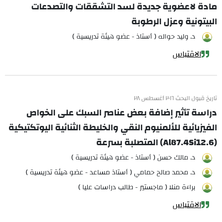
مادة لاعضوية جديدة لسد التشققات والتصدعات
البيتونية وعزل الرطوبة
د. وليد حواله ( أستاذ - عضو هيئة تدريسية )
الاقتباس
تاريخ قبول البحث ٢٠١٦ أغسطس ٢٨
دراسة تأثير إضافة بعض عناصر السبك على الخواص
الفيزيائية للألمنيوم النقي والخليطة الثنائية اليوتكتيكية
(Al87.4Si12.6) المتصلبة بسرعة
د. مالك حسن ( أستاذ - عضو هيئة تدريسية )
د. محمد صالح حمامي ( أستاذ مساعد - عضو هيئة تدريسية )
براءة منلا ( ماجستير - طالب دراسات عليا )
الاقتباس