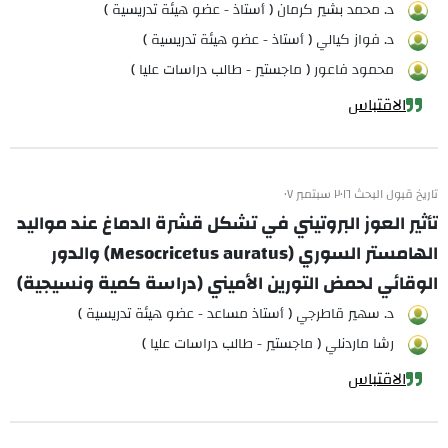
د. محمد بشير كرمان ( أستاذ - عضو هيئة تدريسية )
د. فواز كيالي ( أستاذ - عضو هيئة تدريسية )
محمود فاعور ( ماجستير - طالب دراسات عليا )
الاقتباس
تاريخ قبول البحث ٢٠١٦ سبتمبر ٠٧
تأثير العوز البروتيني في تشكل قشرة الدماغ عند مواليد
الهامستر السوري (Mesocricetus auratus) والدور
الوقائي لحمض التورين الأميني (دراسة كمية ونسيجية)
د. سهير قاطرجي ( أستاذ مساعد - عضو هيئة تدريسية )
رشا ماردنلي ( ماجستير - طالب دراسات عليا )
الاقتباس