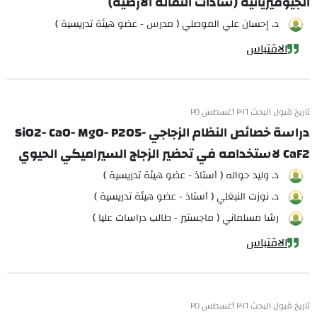
الجيوفيزيائية (شاذات الثقالة الأرضية)
د. إحسان علي الموصلي ( مدرس - عضو هيئة تدريسية )
الاقتباس
تاريخ قبول البحث ٢٠١٦ أغسطس ٢٥
دراسة خصائص النظام الزجاجي SiO2- CaO- MgO- P2O5-
CaF2 لاستخدامه في تحضير الزجاج السيراميكي الحيوي
د. وليد حواله ( أستاذ - عضو هيئة تدريسية )
د. نوزت النبغلي ( أستاذ - عضو هيئة تدريسية )
رشا مسلماني ( ماجستير - طالب دراسات عليا )
الاقتباس
تاريخ قبول البحث ٢٠١٦ أغسطس ٢٥