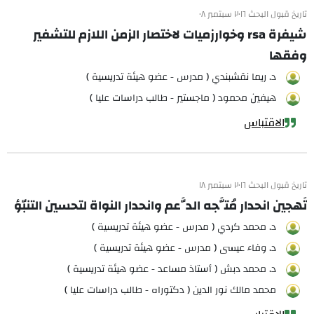
تاريخ قبول البحث ٢٠١٦ سبتمبر ٠٨
شيفرة rsa وخوارزميات لاختصار الزمن اللازم للتشفير
وفقها
د. ريما نقشبندي ( مدرس - عضو هيئة تدريسية )
هيفين محمود ( ماجستير - طالب دراسات عليا )
الاقتباس
تاريخ قبول البحث ٢٠١٦ سبتمبر ١٨
تَهجين انحدار مُتَّجه الدَّعم وانحدار النواة لتحسين التنبّؤ
د. محمد كردي ( مدرس - عضو هيئة تدريسية )
د. وفاء عيسى ( مدرس - عضو هيئة تدريسية )
د. محمد دبش ( أستاذ مساعد - عضو هيئة تدريسية )
محمد مالك نور الدين ( دكتوراه - طالب دراسات عليا )