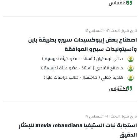
الاقتباس
تاريخ قبول البحث ٢٠١٦ أغسطس ١٤
اصطناع بعض إيبوكسيدات سبيرو بطريقة باين
وأسيتونيدات سبيرو الموافقة
د. آني ترسكيان ( أستاذ - عضو هيئة تدريسية )
د. صالح القادري ( أستاذ - عضو هيئة تدريسية )
هادية جغلي ( ماجستير - طالب دراسات عليا )
الاقتباس
تاريخ قبول البحث ٢٠١٦ أغسطس ١٧
استجابة نبات الستيفيا Stevia rebaudiana للإكثار
الدقيق