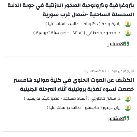
بتروغرافية وبترولوجية الصخور البازلتية في جوبة الدلبة
السلسلة الساحلية -شمال غرب سورية
رامية وردة ( دكتوراه - طالب دراسات عليا )
د. محمود مصطفى ( أستاذ - عضو هيئة تدريسية )
الاقتباس
تاريخ قبول البحث ٢٠١٦ أغسطس ٠٨
الكشف عن الموت الخلوي في كلية مواليد هامستر
خضعت لسوء تغذية بروتينية أثناء المرحلة الجنينية
د. سهير قاطرجي ( أستاذ مساعد - عضو هيئة تدريسية )
رزان عرعور ( ماجستير - طالب دراسات عليا )
الاقتباس