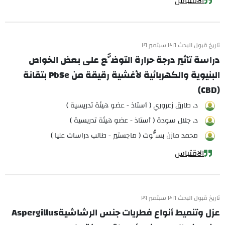
الاقتباس
تاريخ قبول البحث ٢٠١٦ سبتمبر ٢٦
دراسة تأثير درجة حرارة التوضُّع على بعض الخواص
البنيوية والكهربائية لأغشية رقيقة من PbSe بتقانة
(CBD)
د. طارق زعروري ( أستاذ - عضو هيئة تدريسية )
د. جلال سودة ( أستاذ - عضو هيئة تدريسية )
محمد مازن بسُّوت ( ماجستير - طالب دراسات عليا )
الاقتباس
تاريخ قبول البحث ٢٠١٦ سبتمبر ٢٩
عزل وتنميط أنواع فطريات جنس الرشاشيةAspergillus