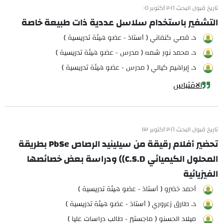
تاريخ قبول البحث ٢٠١٦ أكتوبر ٠٥
التشفير باستخدام سلاسل عددية ذات طبيعة خاصة
د. قصي كنفاني ( أستاذ - عضو هيئة تدريسية )
د. محمد نور شمه ( مدرس - عضو هيئة تدريسية )
د. إبراهيم كيالي ( مدرس - عضو هيئة تدريسية )
الاقتباس
تاريخ قبول البحث ٢٠١٦ أكتوبر ١٣
تحضير أفلام رقيقة من سيلينيد الرصاص PbSe بطريقة
المحلول الكيميائي C.S.D)) ودراسة بعض خصائصها
الفيزيائية
أحمد خضرو ( أستاذ - عضو هيئة تدريسية )
د. طارق زعروري ( أستاذ - عضو هيئة تدريسية )
ميلاد الحسنو ( ماجستير - طالب دراسات عليا )