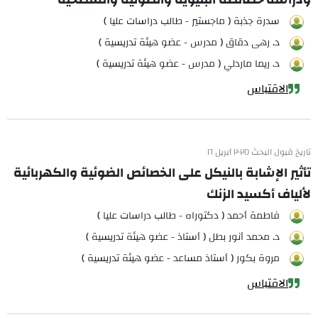
سدرة جذبة ( ماجستير - طالب دراسات عليا )
د. رهى دقاق ( مدرس - عضو هيئة تدريسية )
د. ريما ماردلي ( مدرس - عضو هيئة تدريسية )
الاقتباس
تاريخ قبول البحث ٢٠٢٥ أبريل ١٦
تأثير الإشابة بالنيكل على الخصائص الضوئية والكهربائية
لألياف أكسيد الزنك
فاطمة أحمد ( دكتوراه - طالب دراسات عليا )
د. محمد أنور بطل ( أستاذ - عضو هيئة تدريسية )
مروة بكور ( أستاذ مساعد - عضو هيئة تدريسية )
الاقتباس