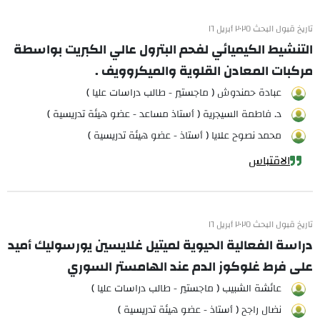
تاريخ قبول البحث ٢٠٢٥ أبريل ١٦
التنشيط الكيميائي لفحم البترول عالي الكبريت بواسطة
مركبات المعادن القلوية والميكروويف .
عبادة حمندوش ( ماجستير - طالب دراسات عليا )
د. فاطمة السيجرية ( أستاذ مساعد - عضو هيئة تدريسية )
محمد نصوح علايا ( أستاذ - عضو هيئة تدريسية )
الاقتباس
تاريخ قبول البحث ٢٠٢٥ أبريل ١٦
دراسة الفعالية الحيوية لميتيل غلايسين يورسوليك أميد
على فرط غلوكوز الدم عند الهامستر السوري
عائشة الشبيب ( ماجستير - طالب دراسات عليا )
نضال راجح ( أستاذ - عضو هيئة تدريسية )