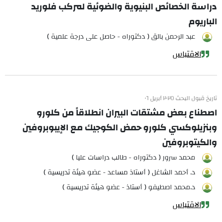
دراسة الخصائص البنيوية والضوئية لمركب فلوريد
الباريوم
عبد الرحمن بالق ( دكتوراه - حاصل على درجة علمية )
الاقتباس
تاريخ قبول البحث ٢٠٢٥ أبريل ٠٦
اصطناع بعض مشتقات البيران انطلاقاً من كلورو
وبنزيلوكسي كلورو حمض الكوجيك مع الإيبوبروفين
والكيتوبروفين
محمد سرور ( دكتوراه - طالب دراسات عليا )
د. أحمد الشاغل ( أستاذ مساعد - عضو هيئة تدريسية )
د.محمد اصطيفو ( أستاذ - عضو هيئة تدريسية )
الاقتباس