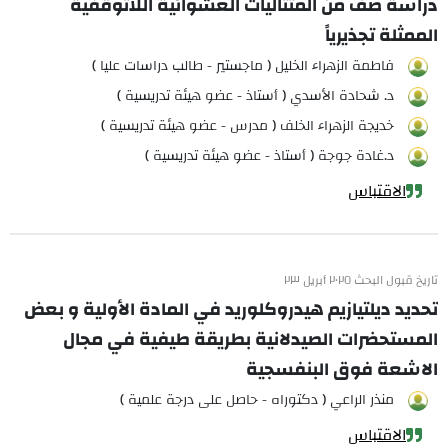
دراسة صف من المتتاليات العشوائية اللاتوقفية
الممثلة تجذيرياً
فاطمة الزهراء الخليل ( ماجستير - طالب دراسات عليا )
د. شحادة الأسدي ( أستاذ - عضو هيئة تدريسية )
خديجة الزهراء الخلف ( مدرس - عضو هيئة تدريسية )
د.غادة جوجة ( أستاذ - عضو هيئة تدريسية )
الاقتباس
تاريخ قبول البحث ٢٠٢٥ أبريل ٢٣
تحديد ديلتيازيم هيدروكلوريد في المادة الأولية و بعض
المستحضرات الصيدلانية بطريقة طيفية في مجال
الاشعة فوق البنفسجية
منذر الراعي ( دكتوراه - حاصل على درجة علمية )
الاقتباس