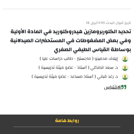
تاريخ قبول البحث ٢٠٢٥ أبريل ٢٤
تحديد الكلوربرومازين هيدروكلوريد في المادة الأولية
وفي بعض المضغوطات في المستحضرات الصيدلانية
بوساطة القياس الطيفي الصفري
إيلاف محمينو ( ماجستير - طالب دراسات عليا )
د. سعد انطكلي ( أستاذ - عضو هيئة تدريسية )
د. رغد قباني ( أستاذ مساعد - عضو هيئة تدريسية )
الاقتباس
روابط هامة