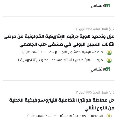
الاقتباس
تاريخ قبول البحث ٢٠٢٥ أبريل ١٦
عزل وتحديد هوية جراثيم الإشريكية القولونية من مرضى
انتانات السبيل البولي في مشفى حلب الجامعي
فاطمة الزهراء حمشو ( ماجستير - طالب دراسات عليا )
د.زاهر سمان طحان ( أستاذ مساعد - عضو هيئة تدريسية )
الاقتباس
تاريخ قبول البحث ٢٠٢٥ أبريل ١٦
حل معادلة فولتيرا التكاملية النيتروسوفيكية الخطية
من النوع الثاني
اسماعيل العموري ( ماجستير - طالب دراسات عليا )