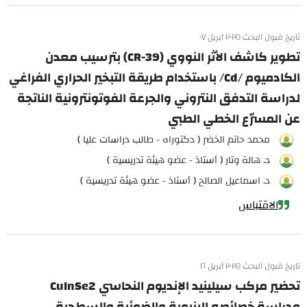
تاريخ قبول البحث ٢٠٢٥ أبريل ٠٧
تطوير كاشف الأثر النووي (CR-39) بترسيب معدن
الكادميوم /Cd/ باستخدام طريقة التبخير الحراري الفراغي
لدراسة التدفق النتروني والجرعة الفوتونترونية الناتجة
عن المسرّع الخطي الطبي
محمد حاتم الخضر ( دكتوراه - طالب دراسات عليا )
د. هالة وتار ( أستاذ - عضو هيئة تدريسية )
د. اسماعيل الصالح ( أستاذ - عضو هيئة تدريسية )
الاقتباس
تاريخ قبول البحث ٢٠٢٥ أبريل ١٦
تحضير مركب سيلينيد الإنديوم النحاسي CuInSe2
ودراسة خصائصه البنيوية والضوئية والسطحية