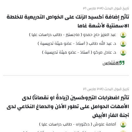
تاريخ قبول البحث ٢٠٢٥ مارس ٢٦
تأثير إضافة أكسيد الزنك على الخواص التدريعية للخلطة
الاسمنتية لأشعة غاما
عبد العزيز حاج حمدو ( ماجستير - طالب دراسات عليا )
د. عبد الله طالب ( أستاذ - عضو هيئة تدريسية )
د. عادل مركو ( أستاذ - عضو هيئة تدريسية )
الاقتباس
تاريخ قبول البحث ٢٠٢٥ مارس ٢٦
تأثير اضطرابات التيروكسين (زيادةً او نقصاناً) لدى
الأمهات الحوامل على تطور الأذن والدماغ النخاعي لدى
أجنة الفأر الأبيض
أمامة علوش ( دكتوراه - طالب دراسات عليا )