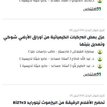
د.محمد اصطيفو ( أستاذ مساعد - عضو هيئة تدريسية )
الاقتباس
تاريخ قبول البحث ٢٠٢١ أبريل ٢٥
عزل بعض المركبات الكيميائية من أوراق الأرضي شوكي
وتعديل بنيتها
سميرة الشلاش ( ماجستير - طالب دراسات عليا )
د. عبد الله قطاع ( أستاذ مساعد - عضو هيئة تدريسية )
د. عبد العليم بلّو ( أستاذ مساعد - عضو هيئة تدريسية )
الاقتباس
تاريخ قبول البحث ٢٠٢١ أبريل ٢٦
تحضير الأفلام الرقيقة من البيزموث تيلورايد Bi2Te3