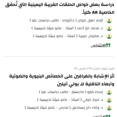
دراسة بعض خواص الحلقات القريبة اليمينية التي تُحقق
الخاصية AR كلياً.
أزهار حلاق علوان ( دكتوراه - طالب دراسات عليا )
د. محمد خير أحمد ( أستاذ - عضو هيئة تدريسية )
د. صفوان عويرة ( أستاذ - عضو هيئة تدريسية )
الاقتباس
تاريخ قبول البحث ٢٠٢١ مارس ٢٥
أثر الإشابة بالغرافين على الخصائص البنيوية والضوئية
وأبعاد الناقلية للـ بولي أنيلين
إسراء قيرو ( ماجستير - طالب دراسات عليا )
د. فواز كيالي ( أستاذ - عضو هيئة تدريسية )
د. وفاء حاج إسماعيل ( مدرس - عضو هيئة تدريسية )
الاقتباس