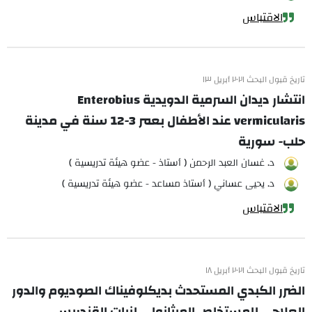
الاقتباس
تاريخ قبول البحث ٢٠٢١ أبريل ١٣
انتشار ديدان السرمية الدويدية Enterobius
vermicularis عند الأطفال بعمر 3-12 سنة في مدينة
حلب- سورية
د. غسان العبد الرحمن ( أستاذ - عضو هيئة تدريسية )
د. يحيى عساني ( أستاذ مساعد - عضو هيئة تدريسية )
الاقتباس
تاريخ قبول البحث ٢٠٢١ أبريل ١٨
الضرر الكبدي المستحدث بديكلوفيناك الصوديوم والدور
العلاجي للمستخلص الميثانولي لنبات القندريس