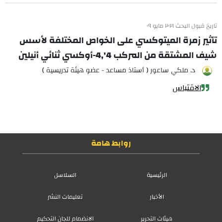
تاريخ قبول البحث ٢٠٢١ مايو ٠٩
تأثير زمرة الميتوكسي على الخواص المختلفة لأسس
شيف المشتقة من المركب 4',4-أوكسي ثنائي أنيلين
د. ملكي ساعور ( أستاذ مساعد - عضو هيئة تدريسية )
الاقتباس
روابط هامة
الرئيسية
السلاسل
الأخبار
تعليمات النشر
هيئات التحرير
الانضمام للجان التحكيم