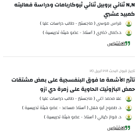
N,N ثنائي بروبيل ثنائي ثيوكاربامات ودراسة فعاليته
كمبيد عشبي
فراس موسى ( ماجستير - طالب دراسات عليا )
د.كمال خضري ( أستاذ - عضو هيئة تدريسية )
الاقتباس
تاريخ قبول البحث ٢٠٢١ أبريل ٢٥
تأثير الأشعة ما فوق البنفسجية على بعض مشتقات
حمض البنزوئيك الحاوية على زمرة دي آزو
علا محمد آغي ( ماجستير - طالب دراسات عليا )
د. طموح أبو هلال ( أستاذ مساعد - عضو هيئة تدريسية )
د. فواز كيالي ( أستاذ - عضو هيئة تدريسية )
الاقتباس