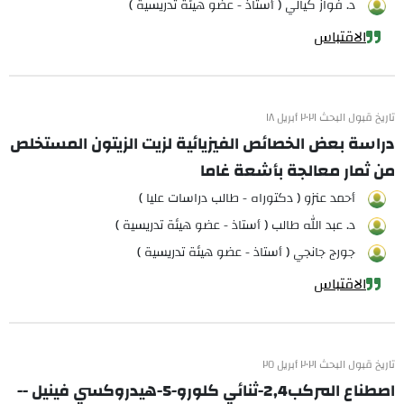
د. فواز كيالي ( أستاذ - عضو هيئة تدريسية )
الاقتباس
تاريخ قبول البحث ٢٠٢١ أبريل ١٨
دراسة بعض الخصائص الفيزيائية لزيت الزيتون المستخلص
من ثمار معالجة بأشعة غاما
أحمد عنزو ( دكتوراه - طالب دراسات عليا )
د. عبد الله طالب ( أستاذ - عضو هيئة تدريسية )
جورج جانجي ( أستاذ - عضو هيئة تدريسية )
الاقتباس
تاريخ قبول البحث ٢٠٢١ أبريل ٢٥
اصطناع المركب2,4-ثنائي كلورو-5-هيدروكسي فينيل --