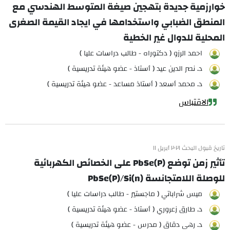
خوارزمية جديدة بتهجين صيغة المتوسط الهندسي مع
المنطق الضبابي واستخدامها في ايجاد القيمة الصغرى
المحلية للدوال غير الخطية
احمد الرزو ( دكتوراه - طالب دراسات عليا )
د. نصر الدين عيد ( أستاذ - عضو هيئة تدريسية )
د. محمد أسعد ( أستاذ مساعد - عضو هيئة تدريسية )
الاقتباس
تاريخ قبول البحث ٢٠٢١ أبريل ١١
تأثير زمن توضع PbSe(P) على الخصائص الكهربائية
للوصلة اللامتجانسة PbSe(P)/Si(n)
ميس شراباتي ( ماجستير - طالب دراسات عليا )
د. طارق زعروري ( أستاذ - عضو هيئة تدريسية )
د. رهى دقاق ( مدرس - عضو هيئة تدريسية )