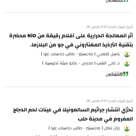
تاريخ قبول البحث ٢٠٢١ مارس ٢٨
أثر المعالجة الحرارية على أفلام رقيقة من NiO محضرة
بتقنية الترذيذ المغنتروني في جو من البلازما.
باسل قلعجي ( ماجستير - طالب دراسات عليا )
د. لمى الشب ( مدرس - عضو هيئة تدريسية )
الاقتباس
تاريخ قبول البحث ٢٠٢١ مارس ٢٨
تحرّي انتشار جراثيم السالمونيلا في عينات لحم الدجاج
المفروم في مدينة حلب
رزان نعال ( ماجستير - طالب دراسات عليا )