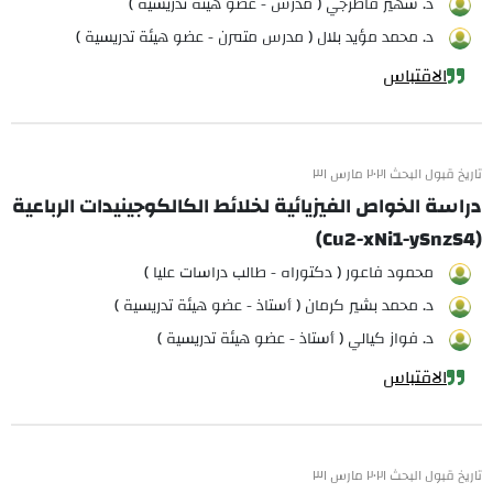
د. سهير قاطرجي ( مدرس - عضو هيئة تدريسية )
د. محمد مؤيد بلال ( مدرس متمرن - عضو هيئة تدريسية )
الاقتباس
تاريخ قبول البحث ٢٠٢١ مارس ٣١
دراسة الخواص الفيزيائية لخلائط الكالكوجينيدات الرباعية
(Cu2-xNi1-ySnzS4)
محمود فاعور ( دكتوراه - طالب دراسات عليا )
د. محمد بشير كرمان ( أستاذ - عضو هيئة تدريسية )
د. فواز كيالي ( أستاذ - عضو هيئة تدريسية )
الاقتباس
تاريخ قبول البحث ٢٠٢١ مارس ٣١