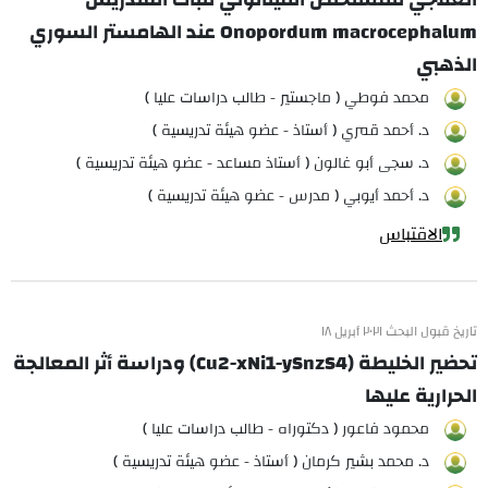
Onopordum macrocephalum عند الهامستر السوري
الذهبي
محمد فوطي ( ماجستير - طالب دراسات عليا )
د. أحمد قمري ( أستاذ - عضو هيئة تدريسية )
د. سجى أبو غالون ( أستاذ مساعد - عضو هيئة تدريسية )
د. أحمد أيوبي ( مدرس - عضو هيئة تدريسية )
الاقتباس
تاريخ قبول البحث ٢٠٢١ أبريل ١٨
تحضير الخليطة (Cu2-xNi1-ySnzS4) ودراسة أثر المعالجة
الحرارية عليها
محمود فاعور ( دكتوراه - طالب دراسات عليا )
د. محمد بشير كرمان ( أستاذ - عضو هيئة تدريسية )