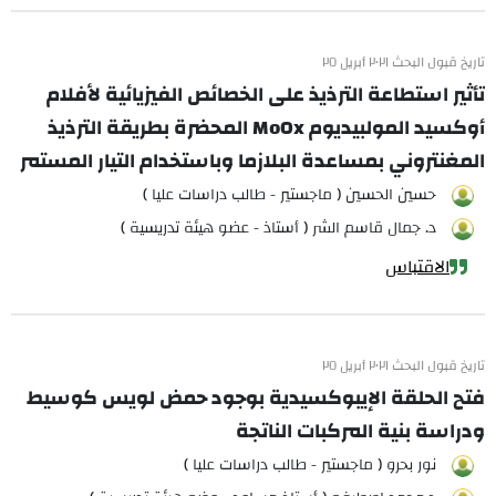
تاريخ قبول البحث ٢٠٢١ أبريل ٢٥
تأثير استطاعة الترذيذ على الخصائص الفيزيائية لأفلام
أوكسيد المولبيديوم MoOx المحضرة بطريقة الترذيذ
المغنتروني بمساعدة البلازما وباستخدام التيار المستمر
حسين الحسين ( ماجستير - طالب دراسات عليا )
د. جمال قاسم الشر ( أستاذ - عضو هيئة تدريسية )
الاقتباس
تاريخ قبول البحث ٢٠٢١ أبريل ٢٥
فتح الحلقة الإيبوكسيدية بوجود حمض لويس كوسيط
ودراسة بنية المركبات الناتجة
نور بحرو ( ماجستير - طالب دراسات عليا )