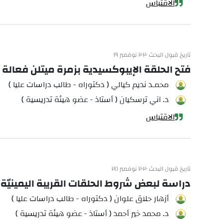
الاقتباس
تاريخ قبول البحث ٢٠٢٠ نوفمبر ١٩
فتح الحلقة الإيبوكسيدية بزمرة ميتلن فعالة 
محمـد نديم كيالي ( دكتوراه - طالب دراسات عليا )
د. آني ترسكيان ( أستاذ - عضو هيئة تدريسية )
الاقتباس
تاريخ قبول البحث ٢٠٢٠ نوفمبر ٢٥
دراسة لبعض شروط الحلقات القريبة اليمينيّة يم
أزهار حلاق علوان ( دكتوراه - طالب دراسات عليا )
د. محمد خير أحمد ( أستاذ - عضو هيئة تدريسية )