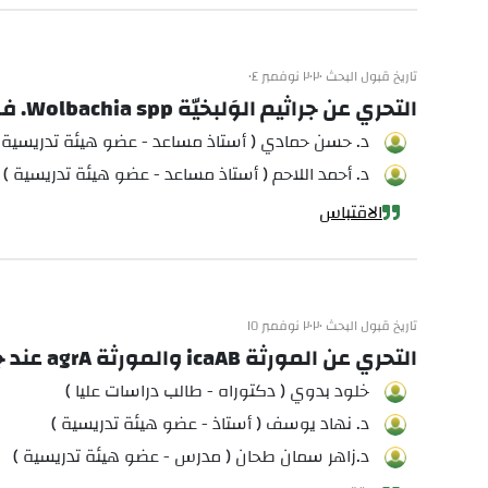
تاريخ قبول البحث ٢٠٢٠ نوفمبر ٠٤
التحري عن جراثيم الوَلبخيّة Wolbachia spp. في الفواصد/ذبابة الرمل/ Phlebotomus papatasi. في حلب باستخدام تقانة الـ PCR
د. حسن حمادي ( أستاذ مساعد - عضو هيئة تدريسية 
د. أحمد اللاحم ( أستاذ مساعد - عضو هيئة تدريسية )
الاقتباس
تاريخ قبول البحث ٢٠٢٠ نوفمبر ١٥
التحري عن المورثة icaAB والمورثة agrA عند جراثيم المكورات العنقودية الذهبية المعزولة من المرضى المراجعين لمشفى حلب الجامعي
خلود بدوي ( دكتوراه - طالب دراسات عليا )
د. نهاد يوسف ( أستاذ - عضو هيئة تدريسية )
د.زاهر سمان طحان ( مدرس - عضو هيئة تدريسية )