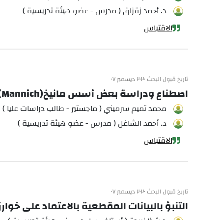
د. أحمد زقزاق ( مدرس - عضو هيئة تدريسية )
الاقتباس
تاريخ قبول البحث ٢٠٢٠ ديسمبر ٠٧
اصطناع ودراسة بعض أسس مانيخ(Mannich) المشتقة من الكاربازول باستخدام الأمواج فوق الصوتية
محمد تميم سرميني ( ماجستير - طالب دراسات عليا )
د. أحمد الشاغل ( مدرس - عضو هيئة تدريسية )
الاقتباس
تاريخ قبول البحث ٢٠٢٠ ديسمبر ٠٧
التنبؤ بالبيانات المقطعية بالاعتماد على خوار