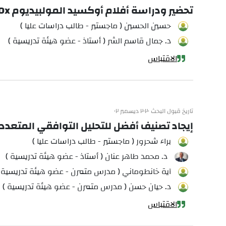
تحضير ودراسة أفلام أوكسيد المولبيديوم MoOx بمساعدة البلازما بطريقة الترذيذ المغنتروني
حسين الحسين ( ماجستير - طالب دراسات عليا )
د. جمال قاسم الشر ( أستاذ - عضو هيئة تدريسية )
الاقتباس
تاريخ قبول البحث ٢٠٢٠ ديسمبر ٠٢
إيجاد تصنيف أفضل للتحليل التوافقي المتعدد 
براء شحرور ( ماجستير - طالب دراسات عليا )
د. محمد طاهر عنان ( أستاذ - عضو هيئة تدريسية )
آية خانطوماني ( مدرس متمرن - عضو هيئة تدريسية 
د. حيان حسن ( مدرس متمرن - عضو هيئة تدريسية )
الاقتباس