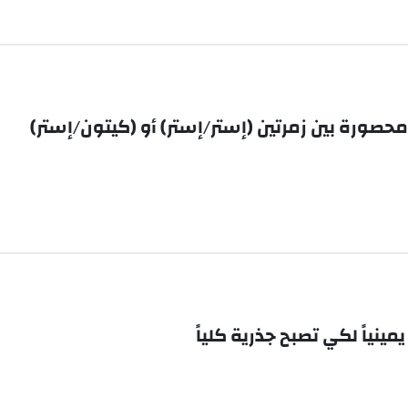
محصورة بين زمرتين (إستر/إستر) أو (كيتون/إستر)
ينياً لكي تصبح جذرية كلياً