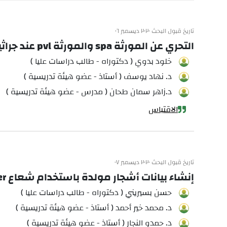
تاريخ قبول البحث ٢٠٢٠ ديسمبر ٠٦
التحري عن المورثة spa والمورثة pvl عند جراثيم المكورات العنقودية الذهبية المعزولة من المرضى المراجعين لمشفى حلب الجامعي
خلود بدوي ( دكتوراه - طالب دراسات عليا )
د. نهاد يوسف ( أستاذ - عضو هيئة تدريسية )
د.زاهر سمان طحان ( مدرس - عضو هيئة تدريسية )
الاقتباس
تاريخ قبول البحث ٢٠٢٠ ديسمبر ٠٧
إنشاء بيانات أشجار مولدة باستخدام شعاع Fiedler الناتج عن مصفوفة لابلاس
حسن بسيريني ( دكتوراه - طالب دراسات عليا )
د. محمد خير أحمد ( أستاذ - عضو هيئة تدريسية )
د. حمدو النجار ( أستاذ - عضو هيئة تدريسية )