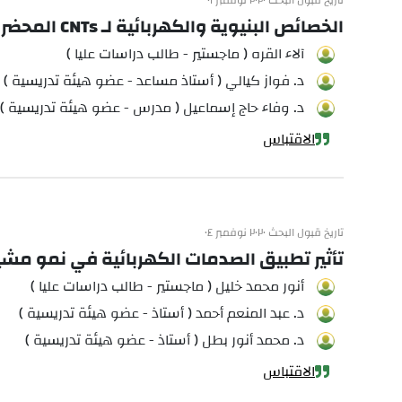
تاريخ قبول البحث ٢٠٢٠ نوفمبر ٠١
الخصائص البنيوية والكهربائية لـ CNTs المحضرة بتقانة بلازما القوس الكهربائي
آلاء القره ( ماجستير - طالب دراسات عليا )
د. فواز كيالي ( أستاذ مساعد - عضو هيئة تدريسية )
د. وفاء حاج إسماعيل ( مدرس - عضو هيئة تدريسية )
الاقتباس
تاريخ قبول البحث ٢٠٢٠ نوفمبر ٠٤
تأثير تطبيق الصدمات الكهربائية في نمو مشيجة الفطر المحاري atus
أنور محمد خليل ( ماجستير - طالب دراسات عليا )
د. عبد المنعم أحمد ( أستاذ - عضو هيئة تدريسية )
د. محمد أنور بطل ( أستاذ - عضو هيئة تدريسية )
الاقتباس