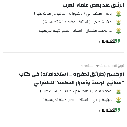
الزئبق عند بعض علماء العرب
ياسر اسكندراني ( دكتوراه - طالب دراسات عليا )
د.بثينة جلخي ( أستاذ - عضو هيئة تدريسية )
د. محمد سلطان ( أستاذ - عضو هيئة تدريسية )
الاقتباس
تاريخ قبول البحث ٢٠٢٠ سبتمبر ٢٩
الإكسير (طرائق تحضيره _ استخداماته) في كتاب
"مفاتيح الرحمة وأسرار الحكمة" للطغرائي
محمد فاضل ( ماجستير - طالب دراسات عليا )
د.بثينة جلخي ( أستاذ - عضو هيئة تدريسية )
الاقتباس