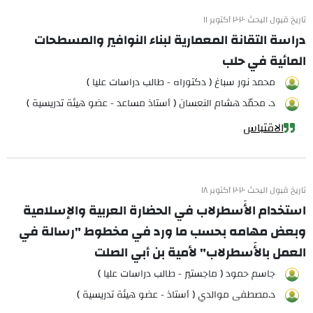
تاريخ قبول البحث ٢٠٢٠ أكتوبر ١١
دراسة التقانة المعمارية لبناء النوافير والمسطحات
المائية في حلب
محمد نور سباغ ( دكتوراه - طالب دراسات عليا )
د. محمّد هشام النعسان ( أستاذ مساعد - عضو هيئة تدريسية )
الاقتباس
تاريخ قبول البحث ٢٠٢٠ أكتوبر ١٨
استخدام الأَسطرلاب في الحضارة العربية والإسلامية
وبعض مهامه بحسب ما ورد في مخطوط "رسالة في
العمل بالأَسطرلاب" لأمية بن أبي الصلت
جاسم حمود ( ماجستير - طالب دراسات عليا )
د.مصطفى موالدي ( أستاذ - عضو هيئة تدريسية )