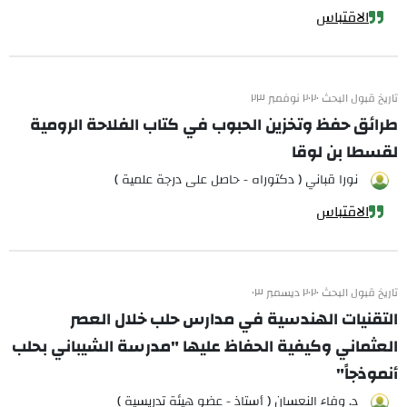
الاقتباس
تاريخ قبول البحث ٢٠٢٠ نوفمبر ٢٣
طرائق حفظ وتخزين الحبوب في كتاب الفلاحة الرومية
لقسطا بن لوقا
نورا قباني ( دكتوراه - حاصل على درجة علمية )
الاقتباس
تاريخ قبول البحث ٢٠٢٠ ديسمبر ٠٣
التقنيات الهندسية في مدارس حلب خلال العصر
العثماني وكيفية الحفاظ عليها "مدرسة الشيباني بحلب
أنموذجاً"
د. وفاء النعسان ( أستاذ - عضو هيئة تدريسية )