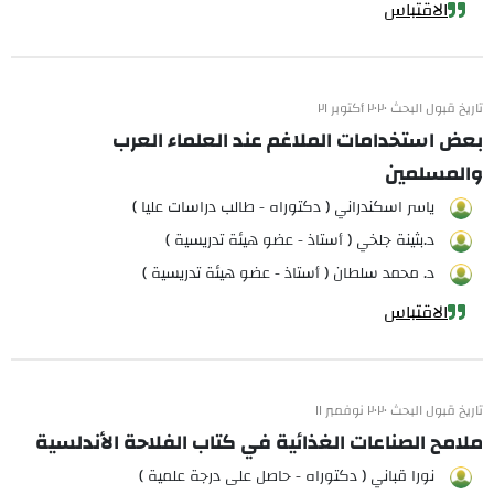
الاقتباس
تاريخ قبول البحث ٢٠٢٠ أكتوبر ٢١
بعض استخدامات الملاغم عند العلماء العرب
والمسلمين
ياسر اسكندراني ( دكتوراه - طالب دراسات عليا )
د.بثينة جلخي ( أستاذ - عضو هيئة تدريسية )
د. محمد سلطان ( أستاذ - عضو هيئة تدريسية )
الاقتباس
تاريخ قبول البحث ٢٠٢٠ نوفمبر ١١
ملامح الصناعات الغذائية في كتاب الفلاحة الأندلسية
نورا قباني ( دكتوراه - حاصل على درجة علمية )