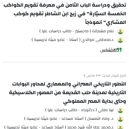
تحقيق ودراسة الباب الثامن في معرفة تقويم الكواكب
الخمسة السيّارة" في زيج ابن الشاطر تقويم كوكب
المشتري" أنموذجاً
نغم مشارقة ( ماجستير - طالب دراسات عليا )
د.مصطفى موالدي ( أستاذ - عضو هيئة تدريسية )
الاقتباس
تاريخ قبول البحث ٢٠٢٠ مارس ٠٤
التطور التاريخي العمراني والمعماري لمحاور البوابات
التاريخية لمدينة حلب القديمة من العصور الكلاسيكية
وحتى بداية العصر المملوكي
لينا ملقي ( دكتوراه - طالب دراسات عليا )
د. وفاء النعسان ( أستاذ مساعد - عضو هيئة تدريسية )
د.محمد عطا الله شيخ محمد ( أستاذ مساعد - عضو هيئة تدريسية )