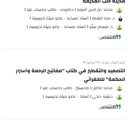
مدينة حلب القديمة
محمد خير الدين أمونة ( دكتوراه - طالب دراسات عليا )
د. مها الشعار ( أستاذ مساعد - عضو هيئة تدريسية )
د. ابتسام سنّو ( أستاذ مساعد - عضو هيئة تدريسية )
الاقتباس
تاريخ قبول البحث ٢٠٢٠ يونيو ٠٣
التصعيد والتقطير في كتاب "مفاتيح الرحمة وأسرار
الحكمة" للطغرائي
محمد فاضل ( ماجستير - طالب دراسات عليا )
د.بثينة جلخي ( أستاذ - عضو هيئة تدريسية )
الاقتباس