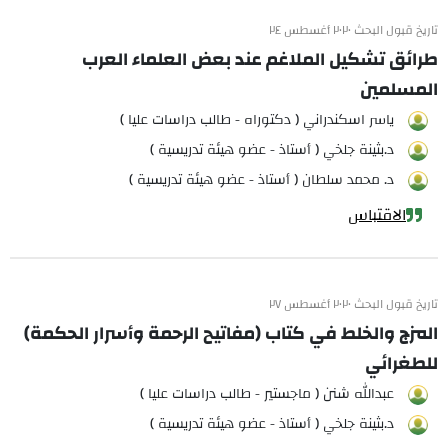
تاريخ قبول البحث ٢٠٢٠ أغسطس ٢٤
طرائق تشكيل الملاغم عند بعض العلماء العرب
المسلمين
ياسر اسكندراني ( دكتوراه - طالب دراسات عليا )
د.بثينة جلخي ( أستاذ - عضو هيئة تدريسية )
د. محمد سلطان ( أستاذ - عضو هيئة تدريسية )
الاقتباس
تاريخ قبول البحث ٢٠٢٠ أغسطس ٢٧
المزج والخلط في كتاب (مفاتيح الرحمة وأسرار الحكمة)
للطغرائي
عبدالله شنن ( ماجستير - طالب دراسات عليا )
د.بثينة جلخي ( أستاذ - عضو هيئة تدريسية )