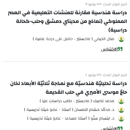
تاريخ قبول البحث ٢٠٢٠ يونيو ٠٩
دراسة هندسية مقارنة للمنشآت التعليمية في العصر
المملوكي (نماذج من مدينتي دمشق وحلب-كحالة
دراسية)
منال الخيمي ( ماجستير - حاصل على درجة علمية )
الاقتباس
تاريخ قبول البحث ٢٠٢٠ يونيو ١٠
دراسة تحليليّة هندسيّة مع نمذجة ثلاثيّة الأبعاد لخان
حاجّ موسى الأميري في حلب القديمة
محمد ناصيف ( ماجستير - طالب دراسات عليا )
د. محمّد هشام النعسان ( أستاذ - عضو هيئة تدريسية )
د. ابتسام سنّو ( أستاذ مساعد - عضو هيئة تدريسية )
الاقتباس