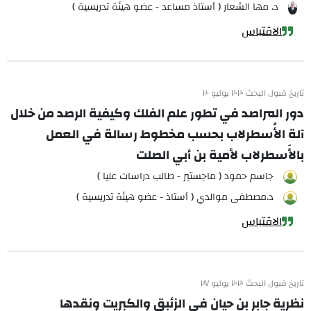
د. مها الشعار ( أستاذ مساعد - عضو هيئة تدريسية )
الاقتباس
تاريخ قبول البحث ٢٠٢٠ يوليو ٢٠
دور المراصد في تطور علم الفلك وكيفية الرصد من خلال
آلة الأًسطرلاب بحسب مخطوط رسالة في العمل
بالأَسطرلاب لأمية بن أبي الصلت
جاسم حمود ( ماجستير - طالب دراسات عليا )
د.مصطفى موالدي ( أستاذ - عضو هيئة تدريسية )
الاقتباس
تاريخ قبول البحث ٢٠٢٠ يوليو ٢٧
نظرية جابر بن حيان في الزئبق والكبريت ونقدها