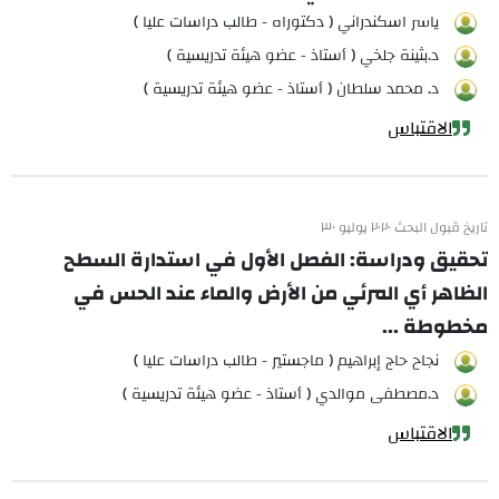
ياسر اسكندراني ( دكتوراه - طالب دراسات عليا )
د.بثينة جلخي ( أستاذ - عضو هيئة تدريسية )
د. محمد سلطان ( أستاذ - عضو هيئة تدريسية )
الاقتباس
تاريخ قبول البحث ٢٠٢٠ يوليو ٣٠
تحقيق ودراسة: الفصل الأول في استدارة السطح
الظاهر أي المرئي من الأرض والماء عند الحس في
مخطوطة ...
نجاح حاج إبراهيم ( ماجستير - طالب دراسات عليا )
د.مصطفى موالدي ( أستاذ - عضو هيئة تدريسية )
الاقتباس