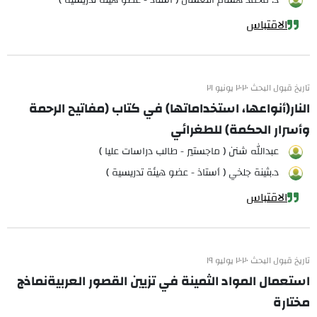
د. محمّد هشام النعسان ( أستاذ - عضو هيئة تدريسية )
الاقتباس
تاريخ قبول البحث ٢٠٢٠ يونيو ٢١
النار(أنواعها، استخداماتها) في كتاب (مفاتيح الرحمة
وأسرار الحكمة) للطغرائي
عبدالله شنن ( ماجستير - طالب دراسات عليا )
د.بثينة جلخي ( أستاذ - عضو هيئة تدريسية )
الاقتباس
تاريخ قبول البحث ٢٠٢٠ يوليو ١٩
استعمال المواد الثمينة في تزيين القصور العربيةنماذج
مختارة