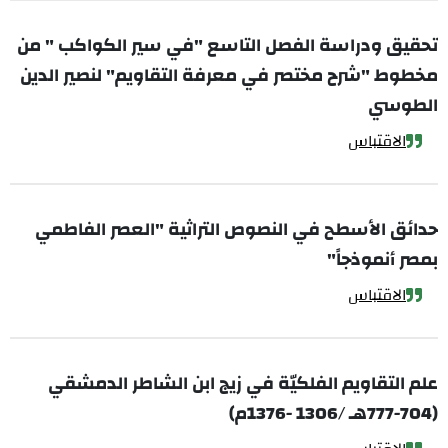
تحقيق ودراسة الفصل التاسع "في سير الكواكب " من
مخطوط "شرح مختصر في معرفة التقاويم" لنصير الدين
الطوسي
الاقتباس
حدائق الأسطح في النصوص التراثية "العصر الفاطمي
بمصر أنموذجاً"
الاقتباس
علم التقاويم الفلكيّة في زيج ابن الشاطر الدمشقي
(704-777هـ /1306 -1376م)