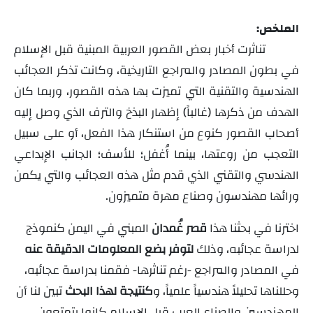
الملخص:
تناثرت أخبار بعض القصور العربية المبنية قبل الإسلام
في بطون المصادر والمراجع التاريخية، وكانت تذكر العجائب
الهندسية والتقنية التي تميزت بها هذه القصور، وربما كان
الهدف من ذكرها (غالباً) إظهار البذخ والترف الذي وصل إليه
أصحاب القصور كنوع من استنكار هذا الفعل، أو على سبيل
التعجب من روعتها، بينما أُغفل؛ للأسف؛ الجانب الإبداعي
الهندسي والتقني الذي قدم مثل هذه العجائب والتي يكمن
ورائها مهندسون وصناع مهرة متميزون.
اخترنا في بحثنا هذا
قصر غُمدان
المبني في اليمن كنموذج
لدراسة عجائبه، وذلك
لتوفر بضع المعلومات الدقيقة عنه
في المصادر والمراجع -رغم تناثرها- فقمنا بدراسة عجائبه،
وحللناها تحليلاً هندسياً علمياً، و
كنتيجة لهذا البحث
تبين لنا أن
المهندسين والصناع العرب قبل الإسلام كانوا يتمتعون