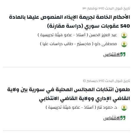
تاريخ قبول البحث ٢٠١٥ نوفمبر ٣٠
الأحكام الخاصة لجريمة الإيذاء المنصوص عليها بالمادة
540 عقوبات سوري (دراسة مقارنة)
عبد العزيز الحسن ( أستاذ - عضو هيئة تدريسية )
مصطفى دلو ( ماجستير - طالب دراسات عليا )
الاقتباس
تاريخ قبول البحث ٢٠١٥ ديسمبر ١٥
طعون انتخابات المجالس المحلية في سورية بين ولاية
القاضي الإداري وولاية القاضي الانتخابي
د. حمود تنار ( أستاذ - عضو هيئة تدريسية )
الاقتباس