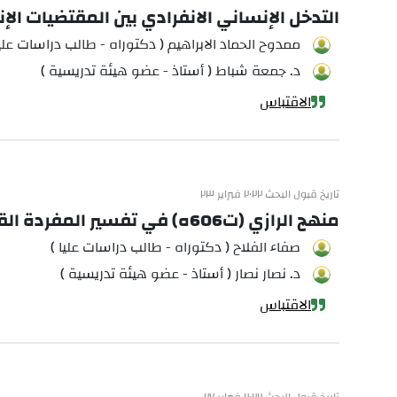
التدخل الإنساني الانفرادي بين المقتضيات الإن
ممدوح الحماد الابراهيم ( دكتوراه - طالب دراسات عليا
د. جمعة شباط ( أستاذ - عضو هيئة تدريسية )
الاقتباس
تاريخ قبول البحث ٢٠٢٢ فبراير ٢٣
منهج الرازي (ت606ه) في تفسير المفردة القرآنيّة سورة آل عمران نموذجاً
صفاء الفلاح ( دكتوراه - طالب دراسات عليا )
د. نصار نصار ( أستاذ - عضو هيئة تدريسية )
الاقتباس