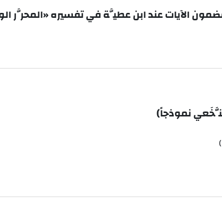
مضمون الآيات عند ابن عطيَّة في تفسيره «المحرَّر الو
َّخَعي نموذجاً)