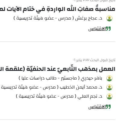
تاريخ قبول البحث ٢٠٢٢ يناير ٠٦
مناسبةُ صفاتِ الله الواردةِ في ختام الآيات ل
د. عجاج برغش ( مدرس - عضو هيئة تدريسية )
الاقتباس
تاريخ قبول البحث ٢٠٢٢ يناير ٠٦
العمل بمذهب التّابعيّ عند الحنفيّة (علقمة الن
باهر حيدري ( ماجستير - طالب دراسات عليا )
د. محمد أيمن الخطيب ( مدرس - عضو هيئة تدريسية )
د. نجم العلي ( مدرس - عضو هيئة تدريسية )
الاقتباس