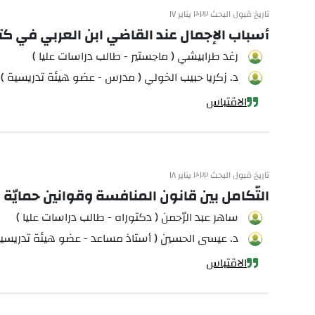
تاريخ قبول البحث ٢٠٢٢ يناير ١٧
أسباب الإجمال عند القاضي ابن العربي في كتا
رغد طرابيشي ( ماجستير - طالب دراسات عليا )
د. زكريا حبيب الخولي ( مدرس - عضو هيئة تدريسية )
الاقتباس
تاريخ قبول البحث ٢٠٢٢ يناير ١٨
التّكامل بين قانون المنافسة وقوانين حمايّة ا
ساهر عبد الرّحمن ( دكتوراه - طالب دراسات عليا )
د. عيسى الحسين ( أستاذ مساعد - عضو هيئة تدريسية
الاقتباس