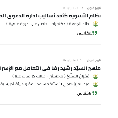
تاريخ قبول البحث ٢٠٢٢ يناير ٣٠
نظام التسوية كأحد أساليب إدارة الدعوى الجز
خالد الجمعة ( دكتوراه - حاصل على درجة علمية )
الاقتباس
تاريخ قبول البحث ٢٠٢٢ يناير ٣٠
منهج السيّد رشيد رضا في التعامل مع الإسرائيل
غفران السلّاخ ( ماجستير - طالب دراسات عليا )
عبد العزيز حاجي ( أستاذ مساعد - عضو هيئة تدريسية 
الاقتباس