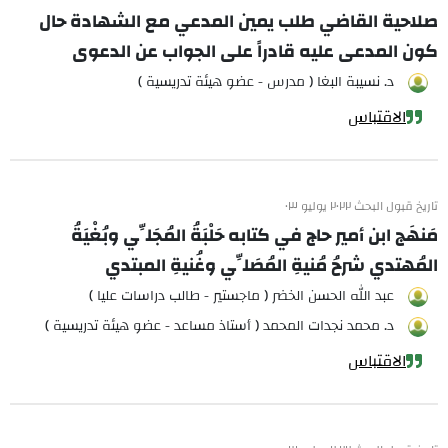
صلاحية القاضي طلب يمين المدعي مع الشهادة حال
كون المدعى عليه قادراً على الجواب عن الدعوى
د. نسيبة البغا ( مدرس - عضو هيئة تدريسية )
الاقتباس
تاريخ قبول البحث ٢٠٢٢ يوليو ٠٣
مَنهَج ابن أمير حاج في كتابه حَلْبَةُ المُجَلِّي وبُغْيَةُ
المُهتدي شرحُ مُنيةِ المُصَلِّي وغُنيةِ المبتدي
عبد الله الحسن الخضر ( ماجستير - طالب دراسات عليا )
د. محمد نجدات المحمد ( أستاذ مساعد - عضو هيئة تدريسية )
الاقتباس