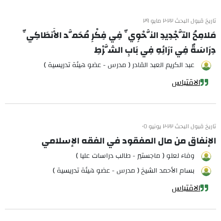
تاريخ قبول البحث ٢٠٢٢ مايو ٢٩
مَلامِحُ التَّجْدِيدِ النَّحْوِيِّ فِي فِكْرِ مُحَمَّد الأَنطَاكِيِّ
دِرَاسَةٌ فِي آرَائِهِ فِي بَابِ الشَّرْطِ
عبد الكريم العبد القادر ( مدرس - عضو هيئة تدريسية )
الاقتباس
تاريخ قبول البحث ٢٠٢٢ يونيو ٠٥
الإنفاق من مال المفقود في الفقه الإسلامي
وفاء لعلو ( ماجستير - طالب دراسات عليا )
بسام الأحمد الشيخ ( مدرس - عضو هيئة تدريسية )
الاقتباس