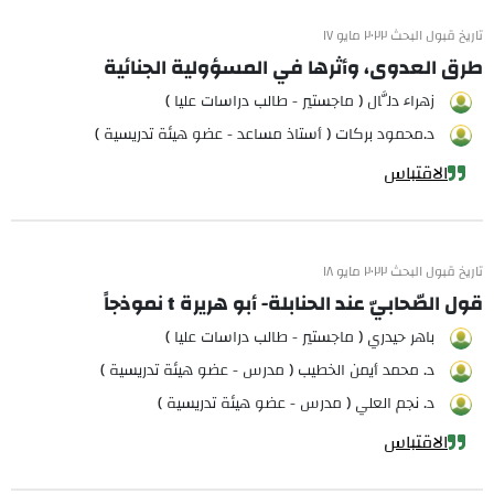
تاريخ قبول البحث ٢٠٢٢ مايو ١٧
طرق العدوى، وأثرها في المسؤولية الجنائية
زهراء دلَّال ( ماجستير - طالب دراسات عليا )
د.محمود بركات ( أستاذ مساعد - عضو هيئة تدريسية )
الاقتباس
تاريخ قبول البحث ٢٠٢٢ مايو ١٨
قول الصّحابيّ عند الحنابلة- أبو هريرة t نموذجاً
باهر حيدري ( ماجستير - طالب دراسات عليا )
د. محمد أيمن الخطيب ( مدرس - عضو هيئة تدريسية )
د. نجم العلي ( مدرس - عضو هيئة تدريسية )
الاقتباس