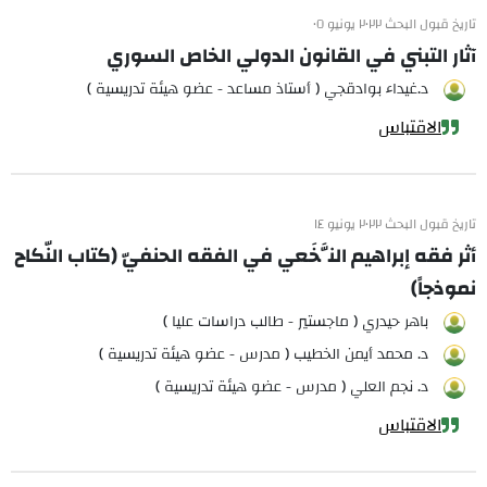
تاريخ قبول البحث ٢٠٢٢ يونيو ٠٥
آثار التبني في القانون الدولي الخاص السوري
د.غيداء بوادقجي ( أستاذ مساعد - عضو هيئة تدريسية )
الاقتباس
تاريخ قبول البحث ٢٠٢٢ يونيو ١٤
أثر فقه إبراهيم النَّخَعي في الفقه الحنفيّ (كتاب النّكاح
نموذجاً)
باهر حيدري ( ماجستير - طالب دراسات عليا )
د. محمد أيمن الخطيب ( مدرس - عضو هيئة تدريسية )
د. نجم العلي ( مدرس - عضو هيئة تدريسية )
الاقتباس