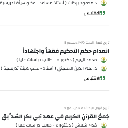
د.محمود بركات ( أستاذ مساعد - عضو هيئة تدريسية 
الاقتباس
تاريخ قبول البحث ٢٠٢٥ ديسمبر ١١
انعدام حكم التحكيم فقهاً واجتهاداً
محمد اليتيم ( دكتوراه - طالب دراسات عليا )
د. علاء الدين الحسيني ( أستاذ - عضو هيئة تدريسية )
الاقتباس
تاريخ قبول البحث ٢٠٢٥ ديسمبر ١٧
جَمعُ القرآنِ الكريمِ في عهدِ أبي بكرٍ الصّدِّيقِ رضي الله عن
فداء شلاش ( دكتوراه - طالب دراسات عليا )