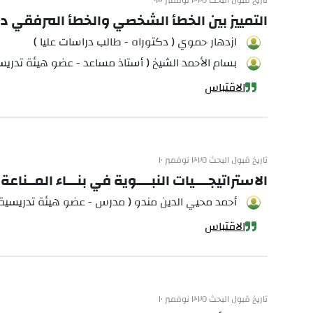
تاريخ قبول البحث ٢٠٢٥ نوفمبر ٠٣
التمييز بين الخطأ الشخصي والخطأ المرفقي د
ازدهار حموي ( دكتوراه - طالب دراسات عليا )
بسام الأحمد الشيخ ( أستاذ مساعد - عضو هيئة تدريس
الاقتباس
تاريخ قبول البحث ٢٠٢٥ نوفمبر ١٠
الاستراتيجــــيات النبــــوية في بنـــاء المــن
أحمد محيي الدين مندو ( مدرس - عضو هيئة تدريسية 
الاقتباس
تاريخ قبول البحث ٢٠٢٥ نوفمبر ١٠