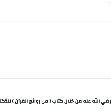
)
ه من خلال كتاب ( من روائع القرآن ) للدّكتور البوطي (1434 هـ ) دراسةٌ وص