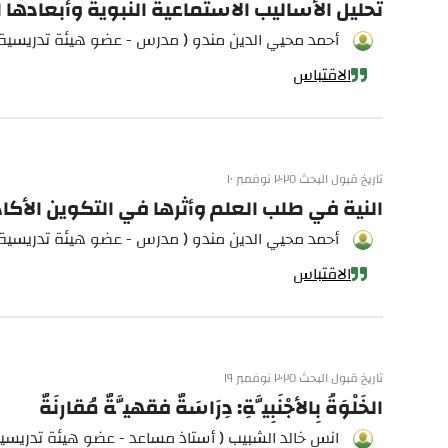
تحليل الأساليب الاستماعية النبوية وأبعادها ا
أحمد محيي الدين مندو ( مدرس - عضو هيئة تدريسية 
الاقتباس
تاريخ قبول البحث ٢٠٢٥ نوفمبر ١٠
النية في طلب العلم وأثرها في التكوين الأكا
أحمد محيي الدين مندو ( مدرس - عضو هيئة تدريسية 
الاقتباس
تاريخ قبول البحث ٢٠٢٥ نوفمبر ١٩
الخَلْوَةُ بِالأْجْنَبِيَّةِ: دِرَاسَةٌ فقهيَّةٌ مُقارنَةٌ
انس خالد الشبيب ( أستاذ مساعد - عضو هيئة تدريسية