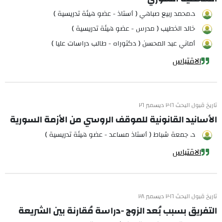
د.محمد ربيع صباهي ( أستاذ - عضو هيئة تدريسية )
خالد الخطيب ( مدرس - عضو هيئة تدريسية )
أماني عبد المحسن ( دكتوراه - طالب دراسات عليا )
الاقتباس
تاريخ قبول البحث ٢٠١٦ ديسمبر ٢٦
الأسانيد القانونية للموقف الروسي من الأزمة السورية
د. جمعة شباط ( أستاذ مساعد - عضو هيئة تدريسية )
الاقتباس
تاريخ قبول البحث ٢٠١٦ ديسمبر ٢٨
التفريق بسبب بُعد الزوج -دراسة مُقارنة بين الشريعة