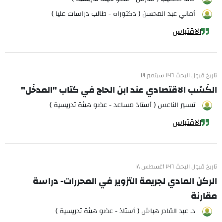
أماني عبد المحسن ( دكتوراه - طالب دراسات عليا )
الاقتباس
تاريخ قبول البحث ٢٠١٦ سبتمبر ٢١
الكَسْب الاقتصادي عند ابن الحاج في كتاب "المدخَل"
تيسير الناعس ( أستاذ مساعد - عضو هيئة تدريسية )
الاقتباس
تاريخ قبول البحث ٢٠١٦ أغسطس ١٨
الركن المادي لجريمة التزوير في المحررات- دراسة
مقارنة
د. عبد القادر هباش ( أستاذ - عضو هيئة تدريسية )