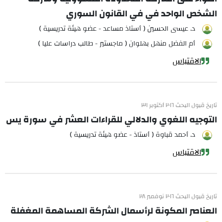
الشخص الواحد في في القانون السوري
د. عيسى الحسين ( أستاذ مساعد - عضو هيئة تدريسية )
أم الفضل منهل بهلوان ( ماجستير - طالب دراسات عليا )
الاقتباس
تاريخ قبول البحث ٢٠١٦ أكتوبر ٣١
التوجيه اللغوي والدلالي للقراءات العشر في سورة يس
د. أحمد قباوة ( أستاذ - عضو هيئة تدريسية )
الاقتباس
تاريخ قبول البحث ٢٠١٦ نوفمبر ٢٨
العناصر المكونة لرأسمال الشركة المساهمة المغفلة