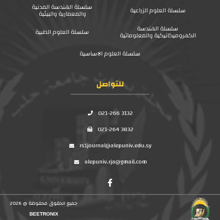
سلسلة الهندسة المدنية
سلسلة العلوم الزراعية
والمعمارية والبيئية
سلسلة الهندسة
سلسلة العلوم الطبية
الكهروميكانيكية والمعلوماتية
سلسلة العلوم الاساسية
للتواصل
021-266 3132
021-264 3832
rs1journal@alepuniv.edu.sy
alepuniv.rja@gmail.com
جميع الحقوق محفوظة @ 2026
BEETRONIX