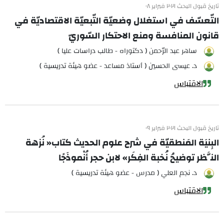
تاريخ قبول البحث ٢٠٢١ فبراير ٠٨
التّعسّف في استغلال وضعيّة التّبعيّة الاقتصاديّة في
قانون المنافسة ومنع الاحتكار السّوريّ
ساهر عبد الرّحمن ( دكتوراه - طالب دراسات عليا )
د. عيسى الحسين ( أستاذ مساعد - عضو هيئة تدريسية )
الاقتباس
تاريخ قبول البحث ٢٠٢١ فبراير ٠٩
البِنيَة المَنطقيّة في شرح علوم الحديث كتاب« نُزهة
النَّظر توضيحُ نُخبة الفِكَر» لابن حجر أُنْموذَجًا
د. نجم العلي ( مدرس - عضو هيئة تدريسية )
الاقتباس