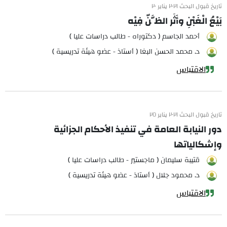
تاريخ قبول البحث ٢٠٢١ يناير ٢٠
بَيْعُ الْغَبْنِ وأَثَر الظَّنّ فِيْه
أحمد الجاسم ( دكتوراه - طالب دراسات عليا )
د. محمد الحسن البغا ( أستاذ - عضو هيئة تدريسية )
الاقتباس
تاريخ قبول البحث ٢٠٢١ يناير ٢٥
دور النيابة العامة في تنفيذ الأحكام الجزائية
وإشكالياتها
قتيبة سليمان ( ماجستير - طالب دراسات عليا )
د. محمود جلال ( أستاذ - عضو هيئة تدريسية )
الاقتباس