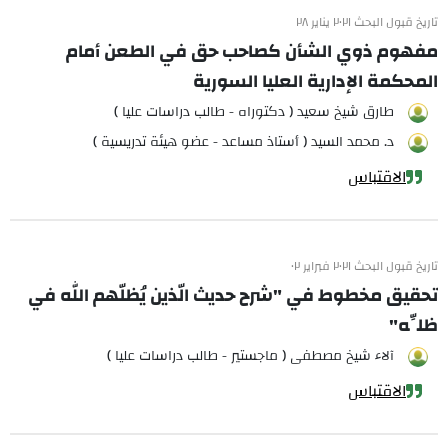
تاريخ قبول البحث ٢٠٢١ يناير ٢٨
مفهوم ذوي الشأن كصاحب حق في الطعن أمام
المحكمة الإدارية العليا السورية
طارق شيخ سعيد ( دكتوراه - طالب دراسات عليا )
د. محمد السيد ( أستاذ مساعد - عضو هيئة تدريسية )
الاقتباس
تاريخ قبول البحث ٢٠٢١ فبراير ٠٢
تحقيق مخطوط في "شرح حديث الّذين يُظلّهم الله في
ظلِّه"
آلاء شيخ مصطفى ( ماجستير - طالب دراسات عليا )
الاقتباس