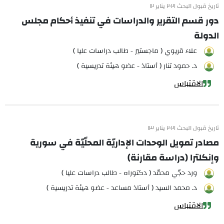
تاريخ قبول البحث ٢٠٢١ يناير ١٢
دور قسم التقرير والدراسات في تنفيذ أحكام مجلس
الدولة
علاء قريوي ( ماجستير - طالب دراسات عليا )
د. حمود تنار ( أستاذ - عضو هيئة تدريسية )
الاقتباس
تاريخ قبول البحث ٢٠٢١ يناير ١٣
مصادر تمويل الوحدات الإداريّة المحلّيّة في سورية
وإنكلترا (دراسة مقارنة)
ورد حجّي محمّد ( دكتوراه - طالب دراسات عليا )
د. محمد السيد ( أستاذ مساعد - عضو هيئة تدريسية )
الاقتباس