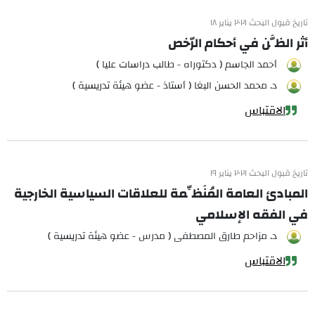
تاريخ قبول البحث ٢٠٢١ يناير ١٨
أثر الظَّن في أحكام الرّخص
أحمد الجاسم ( دكتوراه - طالب دراسات عليا )
د. محمد الحسن البغا ( أستاذ - عضو هيئة تدريسية )
الاقتباس
تاريخ قبول البحث ٢٠٢١ يناير ١٩
المبادئ العامة المُنَظِّمة للعلاقات السياسية الخارجية
في الفقه الإسلامي
د. مزاحم طارق المصطفى ( مدرس - عضو هيئة تدريسية )
الاقتباس