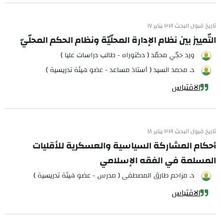
تاريخ قبول البحث ٢٠٢١ يناير ١٧
التّمييز بين نظام الإدارة المحلّيّة ونظام الحكم المحلّيّ
ورد حجّي محمّد ( دكتوراه - طالب دراسات عليا )
د. محمد السيد ( أستاذ مساعد - عضو هيئة تدريسية )
الاقتباس
تاريخ قبول البحث ٢٠٢١ يناير ١٨
أحكام المشاركة السياسية والعسكرية للأقليات
المسلمة في الفقه الإسلامي
د. مزاحم طارق المصطفى ( مدرس - عضو هيئة تدريسية )
الاقتباس