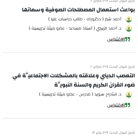
تاريخ قبول البحث ٢٠٢١ فبراير ١٠
بواعث استعمال المصطلحات الصوفية وسماتها
أحمد شير ( دكتوراه - طالب دراسات عليا )
د. أحمد الزبيبي ( أستاذ مساعد - عضو هيئة تدريسية )
الاقتباس
تاريخ قبول البحث ٢٠٢١ فبراير ١٠
التعصب الديني وعلاقته بالمشكلات الاجتماعيَّة في
ضوء القرآن الكريم والسنة النبويَّة
د. انشراح سويد ( مدرس - عضو هيئة تدريسية )
الاقتباس
تاريخ قبول البحث ٢٠٢١ يناير ١٢