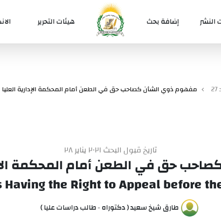
 النشر
إضافة بحث
هيئات التحرير
الان
2
مفهوم ذوي الشأن كصاحب حق في الطعن أمام المحكمة الإدارية العليا ا
تاريخ قبول البحث ٢٠٢١ يناير ٢٨
احب حق في الطعن أمام المحكمة الإدار
 Having the Right to Appeal before t
طارق شيخ سعيد ( دكتوراه - طالب دراسات عليا )