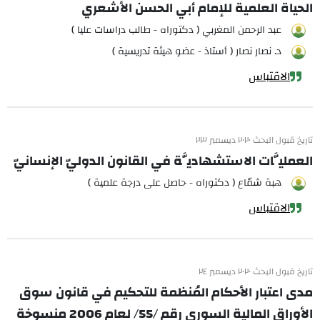
الحياة العلمية للإمام أبي الحسن الأشعري
عبد الرحمن المغربي ( دكتوراه - طالب دراسات عليا )
د. نصار نصار ( أستاذ - عضو هيئة تدريسية )
الاقتباس
تاريخ قبول البحث ٢٠٢٠ ديسمبر ٢٣
العمليَّات الاستشهاديَّة في القانون الدوليّ الإنسانيّ
هبة شمّاع ( دكتوراه - حاصل على درجة علمية )
الاقتباس
تاريخ قبول البحث ٢٠٢٠ ديسمبر ٢٤
مدى اعتبار الأحكام المُنظمة للتحكيم في قانون سوق
الأوراق المالية السوري رقم /55/ لعام 2006 منسوخة