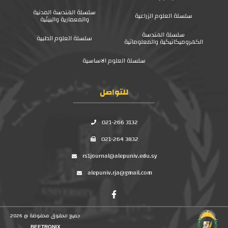
سلسلة الهندسة المدنية
سلسلة العلوم الزراعية
والمعمارية والبيئية
سلسلة الهندسة
سلسلة العلوم الطبية
الكهروميكانيكية والمعلوماتية
سلسلة العلوم الاساسية
للتواصل
021-266 3132
021-264 3832
rs1journal@alepuniv.edu.sy
alepuniv.rja@gmail.com
جميع الحقوق محفوظة @ 2026
BEETRONIX