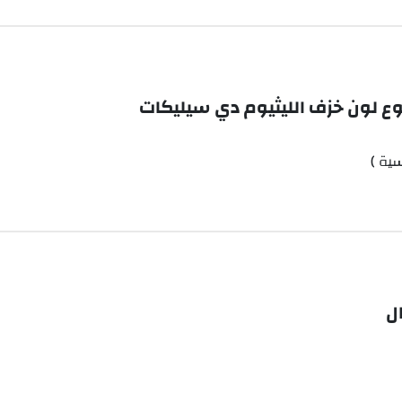
طوع لون خزف الليثيوم دي سيليكات
سية )
ل