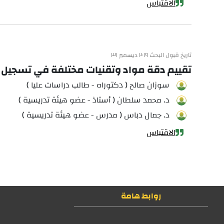
الاقتباس
تاريخ قبول البحث ٢٠١٩ ديسمبر ٣١
تقييم دقة مواد وتقنيات مختلفة في تسجيل ال
سوزان صالح ( دكتوراه - طالب دراسات عليا )
د. محمد سلطان ( أستاذ - عضو هيئة تدريسية )
د. جمال دباس ( مدرس - عضو هيئة تدريسية )
الاقتباس
روابط هامة