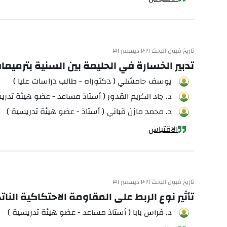
تاريخ قبول البحث ٢٠١٩ ديسمبر ٣١
تدبير الخسارة في الحليمة بين السنية بترميمات
يوسف حامشلي ( دكتوراه - طالب دراسات عليا )
د. جاد الكريم القدور ( أستاذ مساعد - عضو هيئة تدري
د. محمد مازن قباني ( أستاذ - عضو هيئة تدريسية )
الاقتباس
تاريخ قبول البحث ٢٠١٩ ديسمبر ٣١
تأثير نوع الربط على المقاومة الاحتكاكية النات
د. فراس بابا ( أستاذ مساعد - عضو هيئة تدريسية )