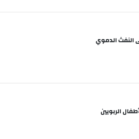
ى النفث الدموي
طفال الربويين