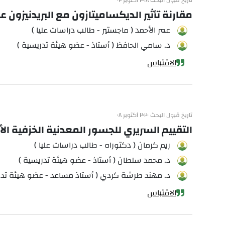
تاريخ قبول البحث ٢٠١٨ أكتوبر ٠٢
مقارنة تأثير الديكساميتازون مع البريدنيزون عن
عمر الأحمد ( ماجستير - طالب دراسات عليا )
د. سامي الحافظ ( أستاذ - عضو هيئة تدريسية )
الاقتباس
تاريخ قبول البحث ٢٠٢٠ أكتوبر ٠٨
التقييم السريري للجسور المعدنية الخزفية ا
ريم كرمان ( دكتوراه - طالب دراسات عليا )
د. محمد سلطان ( أستاذ - عضو هيئة تدريسية )
د. مهند طرشة كردي ( أستاذ مساعد - عضو هيئة تدر
الاقتباس