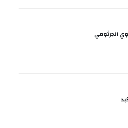
فوي الجرثومي
بد