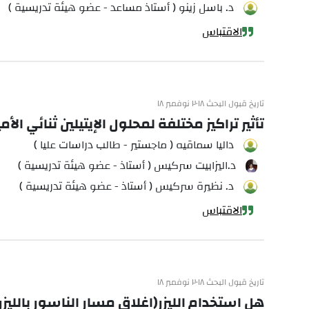
د. باسل زينو ( أستاذ مساعد - عضو هيئة تدريسية )
الاقتباس
تاريخ قبول البحث ٢٠١٨ نوفمبر ١٨
تأثير تراكيز مختلفة لمحلول الإيتيلين ثنائي ال
داليا سماقيه ( ماجستير - طالب دراسات عليا )
د.اليزابيت سركيس ( أستاذ - عضو هيئة تدريسية )
د. نظيرة سركيس ( أستاذ - عضو هيئة تدريسية )
الاقتباس
تاريخ قبول البحث ٢٠١٨ نوفمبر ١٨
هل استخدام الليزر(اغلاق مسار الناسور بالليز