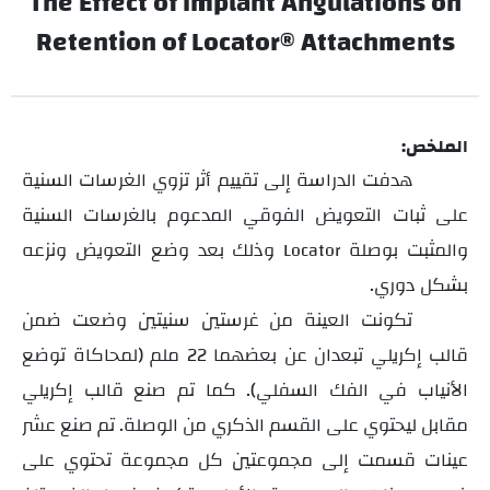
The Effect of Implant Angulations on
Retention of Locator® Attachments
الملخص:
هدفت الدراسة إلى تقييم أثر تزوي الغرسات السنية
على ثبات التعويض الفوقي
المدعوم بالغرسات السنية
و
المثبت بوصلة
وذلك بعد وضع التعويض ونزعه
Locator
بشكل دوري.
تكونت العينة من غرستين سنيتين وضعت ضمن
قالب إكريلي تبعدان عن بعضهما 22 ملم (لمحاكاة توضع
الأنياب في الفك السفلي). كما تم صنع قالب إكريلي
مقابل ليحتوي على القسم الذكري من الوصلة. تم صنع عشر
عينات قسمت إلى مجموعتين كل مجموعة تحتوي على