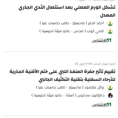
تشكل الورم المصلي بعد استئصال الثدي الجذري
المعدل
أحمد الجابر ( ماجستير - طالب دراسات عليا )
قصي أيوب ( مدرس - عضو هيئة تدريسية )
الاقتباس
تاريخ قبول البحث ٢٠٢٣ أبريل ٢٥
تقييم تأثير حفرة المنفذ اللبي على ختم الأقنية الجذرية
للأرحاء السفلية بتقنية التكثيف الجانبي
وائل مقصود ( ماجستير - طالب دراسات عليا )
د.اليزابيت سركيس ( أستاذ - عضو هيئة تدريسية )
الاقتباس