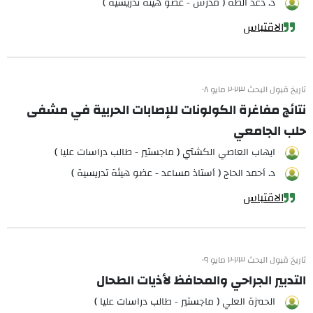
د. دعد الطه ( مدرس - عضو هيئة تدريسية )
الاقتباس
تاريخ قبول البحث ٢٠٢٣ مايو ٠٨
نتائج مفاغرة الكولونات للإصابات الحربية في مشفى
حلب الجامعي
ايهاب العاصي الكشتي ( ماجستير - طالب دراسات عليا )
د. أحمد الحاج ( أستاذ مساعد - عضو هيئة تدريسية )
الاقتباس
تاريخ قبول البحث ٢٠٢٣ مايو ٠٩
التدبير الجراحي والمحافظ لأذيات الطحال
الحمزة العلي ( ماجستير - طالب دراسات عليا )