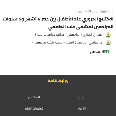
تاريخ قبول البحث ٢٠٢٣ مايو ١٧
الاختلاج الحروري عند الأطفال بين عمر 6 أشهر و5 سنوات
المراجعين لمشفى حلب الجامعي
غفران الغازي ( ماجستير - طالب دراسات عليا )
د. سامي الحافظ ( أستاذ - عضو هيئة تدريسية )
الاقتباس
روابط هامة
الرئيسية
السلاسل
الأخبار
تعليمات النشر