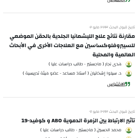
تاريخ قبول البحث ٢٠٢٣ مايو ٠٢
مقارنة نتائج علاج الليشمانيا الجلدية بالحقن الموضعي
للسيبروفلوكساسين مع العلاجات الأخرى في الأبحاث
العالمية والمحلية
هدى نجار ( ماجستير - طالب دراسات عليا )
د. سيلوا إشخانيان ( أستاذ مساعد - عضو هيئة تدريسية )
الاقتباس
تاريخ قبول البحث ٢٠٢٣ مايو ٠٧
تأثير الارتباط بين الزمرة الدموية ABO و كوفيد-19
محمد الحسين ( ماجستير - طالب دراسات عليا )