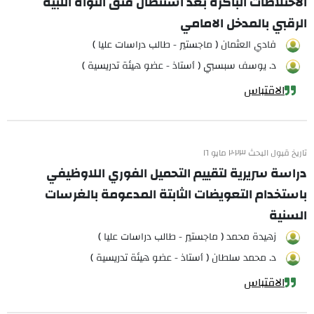
الاختلاطات الباكرة بعد استئصال فتق النواة اللبية
الرقبي بالمدخل الامامي
فادي العثمان ( ماجستير - طالب دراسات عليا )
د. يوسف سبسبي ( أستاذ - عضو هيئة تدريسية )
الاقتباس
تاريخ قبول البحث ٢٠٢٣ مايو ١٦
دراسة سريرية لتقييم التحميل الفوري اللاوظيفي
باستخدام التعويضات الثابتة المدعومة بالغرسات
السنية
زهيدة محمد ( ماجستير - طالب دراسات عليا )
د. محمد سلطان ( أستاذ - عضو هيئة تدريسية )
الاقتباس